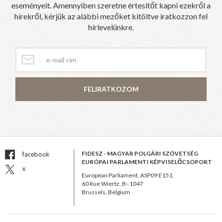
eseményeit. Amennyiben szeretne értesítőt kapni ezekről a
hírekről, kérjük az alábbi mezőket kitöltve iratkozzon fel
hírlevelünkre.
FELIRATKOZOM
FIDESZ - MAGYAR POLGÁRI SZÖVETSÉG
facebook
EURÓPAI PARLAMENTI KÉPVISELŐCSOPORT
x
European Parliament, ASP09 E151,
60 Rue Wiertz, B–1047
Brussels, Belgium