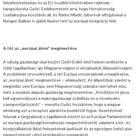
felzárkóztatásban és az EU további bővítésében rejlenek –
hangsúlyozta Győri. Emlékeztetett arra, hogy Horvátország
csatlakozása küszöbön áll, és Ratko Mladic tábornok elfogásával a
Nyugat-Balkán is újabb lépést tett az európai integráció felé.
A tét az „európai álom” megmentése
A válság gazdasági okai között Győri Enikő első helyen említette a
több tagállamban, így Magyarországon is elszabadult államadósságot.
A problémát orvosolni kell, a tét Európa vonzerejének a megőrzése,
az „európai álom” megmentése – vélekedett. Az államtitkár szerint a
megoldás sem Európa, sem Magyarország számára nem lehet más,
mint a munkán alapuló gazdaság megteremtése. „Kötéltáncot járva
kell egyensúlyozni a makrogazdasági stabilitás és a növekedés
szempontjai között” – mondta Győri, hozzátéve, hogy a magyar
elnökség ezt a receptet ajánlotta kezdettől fogva. Vezetésével
folynak a tárgyalások a tagállamok között és az Európai Parlamenttel
az európai gazdasági kormányzás megerősítéséről, valamint a kis- és
középvállalatok (kkv) helyzetének javítását és az egységes belső piac
megerősítését célzó intézkedéscsomagokról.