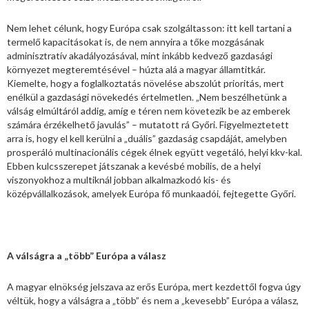
Nem lehet célunk, hogy Európa csak szolgáltasson: itt kell tartani a
termelő kapacitásokat is, de nem annyira a tőke mozgásának
adminisztratív akadályozásával, mint inkább kedvező gazdasági
környezet megteremtésével – húzta alá a magyar államtitkár.
Kiemelte, hogy a foglalkoztatás növelése abszolút prioritás, mert
enélkül a gazdasági növekedés értelmetlen. „Nem beszélhetünk a
válság elmúltáról addig, amíg e téren nem követezik be az emberek
számára érzékelhető javulás” – mutatott rá Győri. Figyelmeztetett
arra is, hogy el kell kerülni a „duális” gazdaság csapdáját, amelyben
prosperáló multinacionális cégek élnek együtt vegetáló, helyi kkv-kal.
Ebben kulcsszerepet játszanak a kevésbé mobilis, de a helyi
viszonyokhoz a multiknál jobban alkalmazkodó kis- és
középvállalkozások, amelyek Európa fő munkaadói, fejtegette Győri.
A válságra a „több” Európa a válasz
A magyar elnökség jelszava az erős Európa, mert kezdettől fogva úgy
véltük, hogy a válságra a „több” és nem a „kevesebb” Európa a válasz,