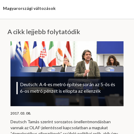
Magyarországi változások
A cikk lejjebb folytatódik
Deutsch: A 4-es metró építése során az 5-ös és
6-os metró pénzét is ellopta az ellenzék
2017. 03. 08.
Deutsch Tamás szerint sorozatos önellentmondásban
vannak az OLAF-jelentéssel kapcsolatban a magukat
“demokratikus ellenzéknek” csúfoló politikai erők, akik úgy