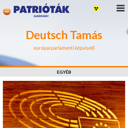
Deutsch Tamás
európai parlamenti képviselő
EGYÉB