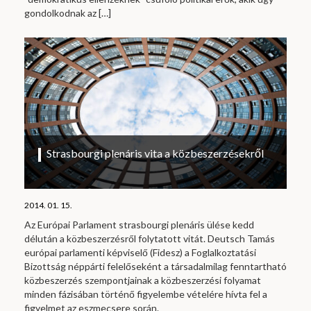
gondolkodnak az
[…]
Strasbourgi plenáris vita a közbeszerzésekről
2014. 01. 15.
Az Európai Parlament strasbourgi plenáris ülése kedd
délután a közbeszerzésről folytatott vitát. Deutsch Tamás
európai parlamenti képviselő (Fidesz) a Foglalkoztatási
Bizottság néppárti felelőseként a társadalmilag fenntartható
közbeszerzés szempontjainak a közbeszerzési folyamat
minden fázisában történő figyelembe vételére hívta fel a
figyelmet az eszmecsere során.