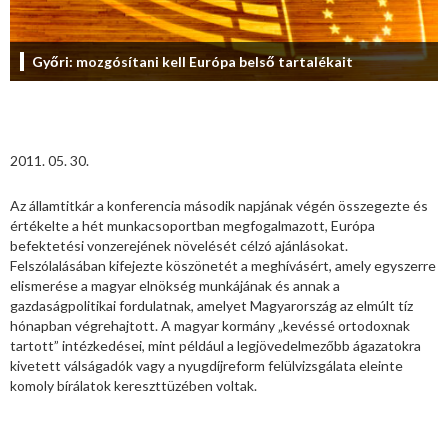
Győri: mozgósítani kell Európa belső tartalékait
2011. 05. 30.
Az államtitkár a konferencia második napjának végén összegezte és
értékelte a hét munkacsoportban megfogalmazott, Európa
befektetési vonzerejének növelését célzó ajánlásokat.
Felszólalásában kifejezte köszönetét a meghívásért, amely egyszerre
elismerése a magyar elnökség munkájának és annak a
gazdaságpolitikai fordulatnak, amelyet Magyarország az elmúlt tíz
hónapban végrehajtott. A magyar kormány „kevéssé ortodoxnak
tartott” intézkedései, mint például a legjövedelmezőbb ágazatokra
kivetett válságadók vagy a nyugdíjreform felülvizsgálata eleinte
komoly bírálatok kereszttüzében voltak.