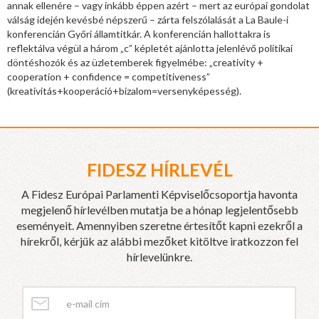
annak ellenére – vagy inkább éppen azért – mert az európai gondolat
válság idején kevésbé népszerű – zárta felszólalását a La Baule-i
konferencián Győri államtitkár. A konferencián hallottakra is
reflektálva végül a három „c” képletét ajánlotta jelenlévő politikai
döntéshozók és az üzletemberek figyelmébe: „creativity +
cooperation + confidence = competitiveness”
(kreativitás+kooperáció+bizalom=versenyképesség).
FIDESZ HÍRLEVÉL
A Fidesz Európai Parlamenti Képviselőcsoportja havonta
megjelenő hírlevélben mutatja be a hónap legjelentősebb
eseményeit. Amennyiben szeretne értesítőt kapni ezekről a
hírekről, kérjük az alábbi mezőket kitöltve iratkozzon fel
hírlevelünkre.