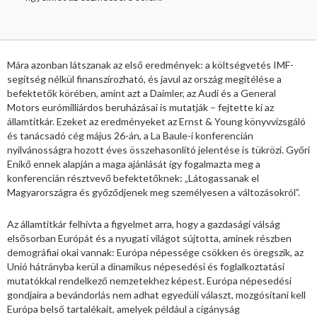
Mára azonban látszanak az első eredmények: a költségvetés IMF-
segítség nélkül finanszírozható, és javul az ország megítélése a
befektetők körében, amint azt a Daimler, az Audi és a General
Motors eurómilliárdos beruházásai is mutatják – fejtette ki az
államtitkár. Ezeket az eredményeket az Ernst & Young könyvvizsgáló
és tanácsadó cég május 26-án, a La Baule-i konferencián
nyilvánosságra hozott éves összehasonlító jelentése is tükrözi. Győri
Enikő ennek alapján a maga ajánlását így fogalmazta meg a
konferencián résztvevő befektetőknek: „Látogassanak el
Magyarországra és győződjenek meg személyesen a változásokról”.
Az államtitkár felhívta a figyelmet arra, hogy a gazdasági válság
elsősorban Európát és a nyugati világot sújtotta, aminek részben
demográfiai okai vannak: Európa népessége csökken és öregszik, az
Unió hátrányba kerül a dinamikus népesedési és foglalkoztatási
mutatókkal rendelkező nemzetekhez képest. Európa népesedési
gondjaira a bevándorlás nem adhat egyedüli választ, mozgósítani kell
Európa belső tartalékait, amelyek például a cigányság