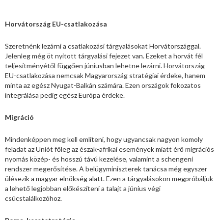
Horvátország EU-csatlakozása
Szeretnénk lezárni a csatlakozási tárgyalásokat Horvátországgal.
Jelenleg még öt nyitott tárgyalási fejezet van. Ezeket a horvát fél
teljesítményétől függően júniusban lehetne lezárni. Horvátország
EU-csatlakozása nemcsak Magyarország stratégiai érdeke, hanem
minta az egész Nyugat-Balkán számára. Ezen országok fokozatos
integrálása pedig egész Európa érdeke.
Migráció
Mindenképpen meg kell említeni, hogy ugyancsak nagyon komoly
feladat az Uniót főleg az észak-afrikai események miatt érő migrációs
nyomás közép- és hosszú távú kezelése, valamint a schengeni
rendszer megerősítése. A belügyminiszterek tanácsa még egyszer
ülésezik a magyar elnökség alatt. Ezen a tárgyalásokon megpróbáljuk
a lehető legjobban előkészíteni a talajt a június végi
csúcstalálkozóhoz.