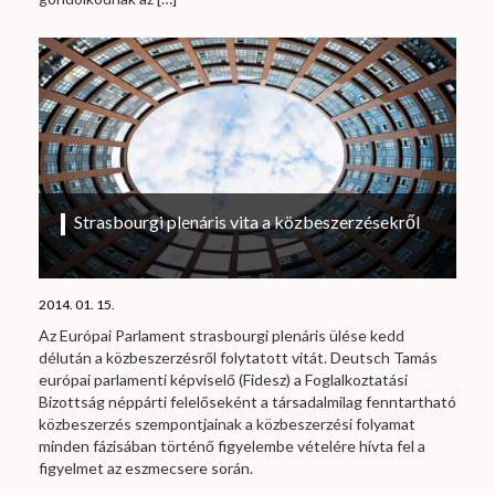
Strasbourgi plenáris vita a közbeszerzésekről
2014. 01. 15.
Az Európai Parlament strasbourgi plenáris ülése kedd
délután a közbeszerzésről folytatott vitát. Deutsch Tamás
európai parlamenti képviselő (Fidesz) a Foglalkoztatási
Bizottság néppárti felelőseként a társadalmilag fenntartható
közbeszerzés szempontjainak a közbeszerzési folyamat
minden fázisában történő figyelembe vételére hívta fel a
figyelmet az eszmecsere során.