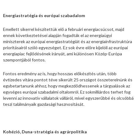
Energiastratégia és európai szabadalom
Emellett sikerrel készítettük elő a februári energiacsúcsot, majd
ennek következtetései alapján fogadták el az energiaügyi
miniszterek az európai energiastratégiát és az energiainfrastruktúra
prioritásairól szóló egyezséget. Ez sok évre előre kijelöli az európai
energiapiac fejlődésének irányát, ami különösen Közép-Európa
szempontjából fontos.
Fontos eredmény az is, hogy hosszas előkészítés után, több
évtizedes vitára pontot téve sikerült 25 országot összeterelnünk és
egybetartanunk ahhoz, hogy megkezdődhessenek a tárgyalások az
egységes európai szabadalmi oltalomról. Ez sokmilliárdos terhet fog
levenni az innovatív vállalatok válláról, mivel egyszerűbbé és olcsóbbá
teszi találmányaik gazdasági hasznosítását.
Kohézió, Duna-stratégia és agrárpolitika