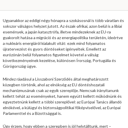
Ugyanakkor az eddigi négy hónapra a szokásosnál is több váratlan és
sokszor válságos helyzet jutott. Az észak-afrikai, azon belül is a líbiai
események, a japán katasztrófa, illetve mindezeknek az EU-ra
gyakorolt hatása a migráció és az energiapolitika területén, ideértve
a nukleáris energiáról kialakult vitát: ezek mind folyamatos
újratervezést és gyors döntéseket igényeltek. Emellett az
eurózónán belül folyamatos figyelmet követel a válság
következményeinek kezelése, különösen Írország, Portugália és
Görögország ügye.
Mindez ráadásul a Lisszaboni Szerződés által meghatározott
közegben történik, ahol az elnökség az EU döntéshozatali
mechanizmusának csak az egyik szereplője. Nemcsak irányítanunk
kellett tehát az eseményeket, hanem együtt kellett működnünk és
egyeztetnünk kellett a többi szereplővel: az Európai Tanács állandó
elnökével, a külügyi és biztonságpolitikai főképviselővel, az Európai
Parlamenttel és a Bizottsággal is.
Úgy érzem, hogy ebben a szerepben is jól helytálltunk, mert –