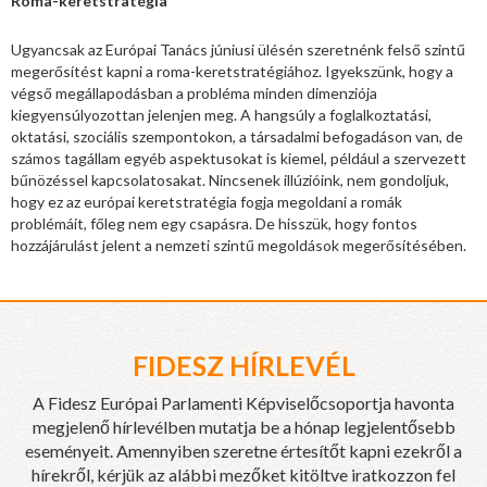
Roma-keretstratégia
Ugyancsak az Európai Tanács júniusi ülésén szeretnénk felső szintű
megerősítést kapni a roma-keretstratégiához. Igyekszünk, hogy a
végső megállapodásban a probléma minden dimenziója
kiegyensúlyozottan jelenjen meg. A hangsúly a foglalkoztatási,
oktatási, szociális szempontokon, a társadalmi befogadáson van, de
számos tagállam egyéb aspektusokat is kiemel, például a szervezett
bűnözéssel kapcsolatosakat. Nincsenek illúzióink, nem gondoljuk,
hogy ez az európai keretstratégia fogja megoldani a romák
problémáit, főleg nem egy csapásra. De hisszük, hogy fontos
hozzájárulást jelent a nemzeti szintű megoldások megerősítésében.
FIDESZ HÍRLEVÉL
A Fidesz Európai Parlamenti Képviselőcsoportja havonta
megjelenő hírlevélben mutatja be a hónap legjelentősebb
eseményeit. Amennyiben szeretne értesítőt kapni ezekről a
hírekről, kérjük az alábbi mezőket kitöltve iratkozzon fel