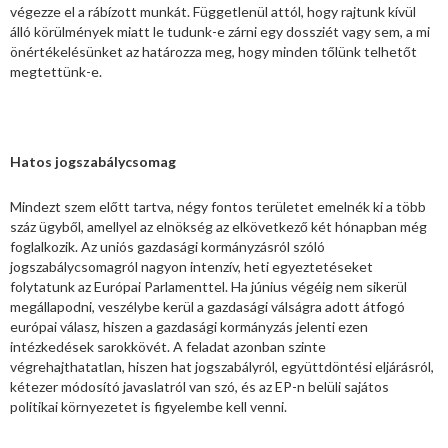
végezze el a rábízott munkát. Függetlenül attól, hogy rajtunk kívül
álló körülmények miatt le tudunk-e zárni egy dossziét vagy sem, a mi
önértékelésünket az határozza meg, hogy minden tőlünk telhetőt
megtettünk-e.
Hatos jogszabálycsomag
Mindezt szem előtt tartva, négy fontos területet emelnék ki a több
száz ügyből, amellyel az elnökség az elkövetkező két hónapban még
foglalkozik. Az uniós gazdasági kormányzásról szóló
jogszabálycsomagról nagyon intenzív, heti egyeztetéseket
folytatunk az Európai Parlamenttel. Ha június végéig nem sikerül
megállapodni, veszélybe kerül a gazdasági válságra adott átfogó
európai válasz, hiszen a gazdasági kormányzás jelenti ezen
intézkedések sarokkövét. A feladat azonban szinte
végrehajthatatlan, hiszen hat jogszabályról, együttdöntési eljárásról,
kétezer módosító javaslatról van szó, és az EP-n belüli sajátos
politikai környezetet is figyelembe kell venni.