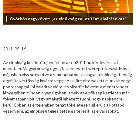
Györkös nagykövet: „az elnökség teljesíti az elvárásokat”
2011. 05. 16.
Az elnökség kezdetén, januárban az eu2011.hu kérdésére azt
mondtam, Magyarország egyfajta karmesteri szerepre készül. Most,
májusban visszatekintve azt mondhatom, a magyar elnökséget eddig
egyfajta kettősség kísérte végig. Az előre eltervezett munkák nagy
pontossággal, jól haladtak előre, és sikerült követni a menetrendet
lényegében minden olyan ügyben, amely az elnökség kezdetén már
folyamatban volt, vagy amelyről lehetett tudni, hogy napirendre
kerül. Ebben az értelemben tehát tökéletesen sikerült a kottából
vezényelni, az elnökség teljesítette és teljesíti az elvárásokat.