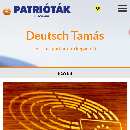
Deutsch Tamás
európai parlamenti képviselő
EGYÉB