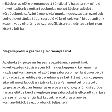
miközben az előre programozott témákkal is haladtunk – mindig
helyet tudtunk szorítani ezeknek a menet közben adódott
kérdéseknek is. Az intézményközi munkamegosztásban ezzel sok
terhet levettünk a többi szereplő válláról, sok konfliktust tudtunk
kezelni vagy elkerülni, és szerepvállalásunkat, döntéseinket nem
kísérte kritika.
Megállapodni a gazdasági kormányzásról
Az elnökségi program feszes levezetésén, a prioritások
következetes képviseletén túl mindenképpen ki kell emelni a
gazdasági kormányzásról szóló jogszabálycsomag Tanácson belüli
elfogadásában eddig elért eredményeinket. Itt március közepére
sikerült megállapodásra jutnunk, és a Parlamenttel folytatott
tárgyalások alapján fennáll az esélye annak, hogy a júniusi Európai
Tanács előtt sikerül a végleges jogszabályokat is elfogadtatni. Erre
persze nincs garancia. Ezt kaptuk feladatul az állam- és
kormányfőktől, és ezt próbáljuk teljesíteni.