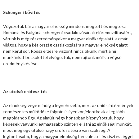
Schengeni bővítés
Végezetül: bár a magyar elnökség mindent megtett és megtesz
Románia és Bulgária schengeni csatlakozásának előremozdításáért,
várunk is még részeredményeket a magyar elnökség alatt, az már
világos, hogy a két ország csatlakozására a magyar elnökség alatt
nem kerül sor. Rossz érzésre viszont nincs okunk, mert a mi
munkánkat becsülettel elvégeztük, nem rajtunk múlik a végső
eredmény késése.
Az utolsó erőfeszítés
Az elnökség vége mindig a legnehezebb, mert az uniós intézmények
természetes működése folytán is ilyenkor jelentkezik a legtöbb
megoldandó ügy. Az elmúlt négy hónapban bizonyítottuk, hogy
képesek vagyunk legmagasabb szinten ellátni az elnökségi munkát,
most még egy utolsó nagy erőfeszítésre van szükség. A
legfontosabb, hogy a magyar elnökség becsülettel és tisztességgel