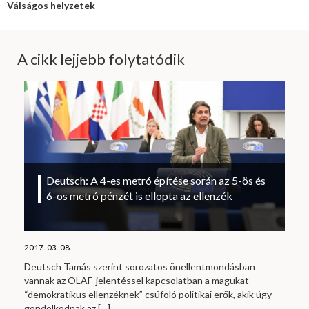
Válságos helyzetek
A cikk lejjebb folytatódik
Deutsch: A 4-es metró építése során az 5-ös és
6-os metró pénzét is ellopta az ellenzék
2017. 03. 08.
Deutsch Tamás szerint sorozatos önellentmondásban
vannak az OLAF-jelentéssel kapcsolatban a magukat
“demokratikus ellenzéknek” csúfoló politikai erők, akik úgy
gondolkodnak az
[…]