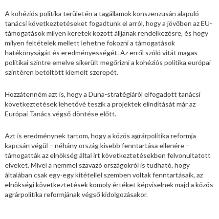
A kohéziós politika területén a tagállamok konszenzusán alapuló
tanácsi következtetéseket fogadtunk el arról, hogy a jövőben az EU-
támogatások milyen keretek között álljanak rendelkezésre, és hogy
milyen feltételek mellett lehetne fokozni a támogatások
hatékonyságát és eredményességét. Az erről szóló vitát magas
politikai szintre emelve sikerült megőrizni a kohéziós politika európai
színtéren betöltött kiemelt szerepét.
Hozzátenném azt is, hogy a Duna-stratégiáról elfogadott tanácsi
következtetések lehetővé teszik a projektek elindítását már az
Európai Tanács végső döntése előtt.
Azt is eredménynek tartom, hogy a közös agrárpolitika reformja
kapcsán végül – néhány ország kisebb fenntartása ellenére –
támogatták az elnökség által írt következtetésekben felvonultatott
elveket. Mivel a nemmel szavazó országokról is tudható, hogy
általában csak egy-egy kitétellel szemben voltak fenntartásaik, az
elnökségi következtetések komoly értéket képviselnek majd a közös
agrárpolitika reformjának végső kidolgozásakor.