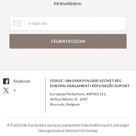
hírlevelünkre.
FELIRATKOZOM
FIDESZ - MAGYAR POLGÁRI SZÖVETSÉG
facebook
EURÓPAI PARLAMENTI KÉPVISELŐCSOPORT
x
European Parliament, ASP09 E151,
60 Rue Wiertz, B–1047
Brussels, Belgium
A Patrióták Európáért európai parlamenti képviselőcsoport pénzügyi
támogatásával fenntartott honlap