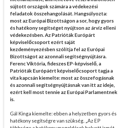
sújtott országok számára a védekezési
feladatok összehangolását. Hangsúlyozta:
most az Európai Bizottságon a sor, hogy gyors
és hatékony segítséget nyújtson az árvíz elleni
védekezésben. Az Patrióták Európárt
képviselőcsoport ezért saját
kezdeményezésben szólítja fel az Európai
Bizottságot az azonnali segítségnyújtásra.
Ferenc Viktória, fideszes EP-képviselő, a
Patrióták Európáért képviselőcsoport tagja a
vita kapcsán kiemelte: most az összefogásnak
és azonnali segítségnyújtásnak van itt az ideje,
ezért kell most tennie az Európai Parlamentnek
is.
Gál Kinga kiemelte: ebben a helyzetben gyors és
hatékony segítségre van szükség. „Az EP
többsége a hatékony megoldások helyett ismét