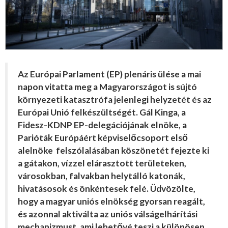
Az Európai Parlament (EP) plenáris ülése a mai
napon vitatta meg a Magyarországot is sújtó
környezeti katasztrófa jelenlegi helyzetét és az
Európai Unió felkészültségét. Gál Kinga, a
Fidesz-KDNP EP-delegációjának elnöke, a
Parióták Európáért képviselőcsoport első
alelnöke felszólalásában köszönetét fejezte ki
a gátakon, vízzel elárasztott területeken,
városokban, falvakban helytálló katonák,
hivatásosok és önkéntesek felé. Üdvözölte,
hogy a magyar uniós elnökség gyorsan reagált,
és azonnal aktiválta az uniós válságelhárítási
mechanizmust, ami lehetővé teszi a különösen