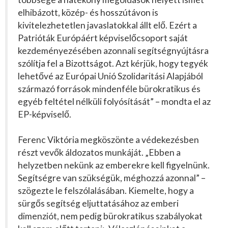
elhibázott, közép- és hosszútávon is
kivitelezhetetlen javaslatokkal állt elő. Ezért a
Patrióták Európáért képviselőcsoport saját
kezdeményezésében azonnali segítségnyújtásra
szólítja fel a Bizottságot. Azt kérjük, hogy tegyék
lehetővé az Európai Unió Szolidaritási Alapjából
származó források mindenféle bürokratikus és
egyéb feltétel nélküli folyósítását” – mondta el az
EP-képviselő.
Ferenc Viktória megköszönte a védekezésben
részt vevők áldozatos munkáját. „Ebben a
helyzetben nekünk az emberekre kell figyelnünk.
Segítségre van szükségük, méghozzá azonnal” –
szögezte le felszólalásában. Kiemelte, hogy a
sürgős segítség eljuttatásához az emberi
dimenziót, nem pedig bürokratikus szabályokat