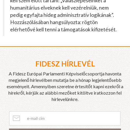
kell szem előtt tartani: „Válaszlépéseinket a
humanitárius elveknek kell vezérelniük, nem
pedig egyfajta hideg adminisztratív logikának”.
Hozzászólásában hangsúlyozta: rögtön
elérhetővé kell tenni a támogatások kifizetését.
FIDESZ HÍRLEVÉL
A Fidesz Európai Parlamenti Képviselőcsoportja havonta
megjelenő hírlevélben mutatja be a hónap legjelentősebb
eseményeit. Amennyiben szeretne értesítőt kapni ezekről a
hírekről, kérjük az alábbi mezőket kitöltve iratkozzon fel
hírlevelünkre.