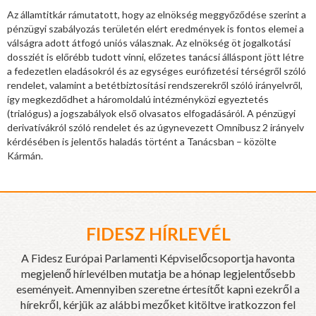
Az államtitkár rámutatott, hogy az elnökség meggyőződése szerint a
pénzügyi szabályozás területén elért eredmények is fontos elemei a
válságra adott átfogó uniós válasznak. Az elnökség öt jogalkotási
dossziét is előrébb tudott vinni, előzetes tanácsi álláspont jött létre
a fedezetlen eladásokról és az egységes eurófizetési térségről szóló
rendelet, valamint a betétbiztosítási rendszerekről szóló irányelvről,
így megkezdődhet a háromoldalú intézményközi egyeztetés
(trialógus) a jogszabályok első olvasatos elfogadásáról. A pénzügyi
derivatívákról szóló rendelet és az úgynevezett Omnibusz 2 irányelv
kérdésében is jelentős haladás történt a Tanácsban – közölte
Kármán.
FIDESZ HÍRLEVÉL
A Fidesz Európai Parlamenti Képviselőcsoportja havonta
megjelenő hírlevélben mutatja be a hónap legjelentősebb
eseményeit. Amennyiben szeretne értesítőt kapni ezekről a
hírekről, kérjük az alábbi mezőket kitöltve iratkozzon fel