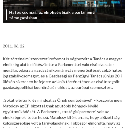
Hatos csomag: az elnökség bízik a parlamenti
támogatásban
2011. 06. 22.
Két történelmi szerkezeti reformot is véghezvitt a Tanács a magyar
elnökség alatt: előkészítette a Parlamenttel való elsőolvasatos
megállapodásra a gazdasági kormányzás megerősítését célzó hatos
jogszabálycsomagot, és a Gazdasági és Pénzügyi Tanács június 20-i
ülésén sikeresen befejezte az Unió történetében az első integrált
gazdaságpolitikai koordinációs ciklust, az európai szemesztert.
„Sokat elértünk, és mindezt az Önök segítségével” – köszönte meg
Matolcsy az EP-bizottságnak az utóbbi hónapok kiváló
együttműködését. A Parlament „stratégiai partnere” volt az
elnökségnek, tette hozzá. Matolcsy kitért arra is, hogy a Bizottság
kulcsszereplője volt a tárgyalásoknak. Többször elmondta, hogy az