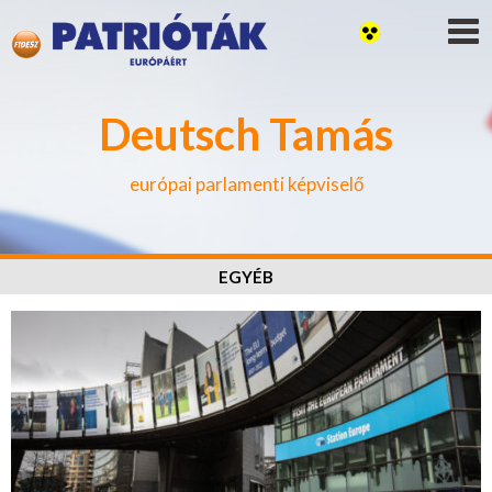
Deutsch Tamás
európai parlamenti képviselő
EGYÉB