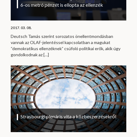
6-os metró pénzét is ellopta az ellenzék
2017. 03. 08.
Deutsch Tamás szerint sorozatos önellentmondásban
vannak az OLAF-jelentéssel kapcsolatban a magukat
“demokratikus ellenzéknek” csúfoló politikai erők, akik úgy
gondolkodnak az
[…]
Strasbourgi plenáris vita a közbeszerzésekről