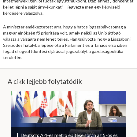
intézmények igen jól tudtak együttműködni. Igaz, ehhez „időnként át
kellet lépni a saját árnyékunkat” – jegyezte meg egy képviselő
kérdésére válaszolva.
A miniszter emlékeztetett arra, hogy a hatos jogszabálycsomag a
magyar elnökség fő prioritása volt, amely nélkül az Unió átfogó
válasza a válságra nem lehet teljes. Hangsúlyozta, hogy a Lisszaboni
Szerződés hatályba lépése óta a Parlament és a Tanács első ízben
fogad el együttdöntési eljárással jogszabályt a gazdaságpolitika
területén.
A cikk lejjebb folytatódik
Deutsch: A 4-es metró építése során az 5-ös és