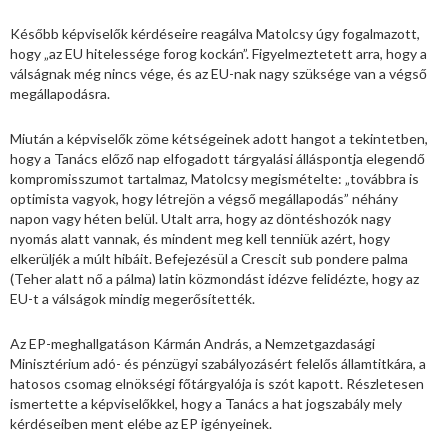
Később képviselők kérdéseire reagálva Matolcsy úgy fogalmazott,
hogy „az EU hitelessége forog kockán”. Figyelmeztetett arra, hogy a
válságnak még nincs vége, és az EU-nak nagy szüksége van a végső
megállapodásra.
Miután a képviselők zöme kétségeinek adott hangot a tekintetben,
hogy a Tanács előző nap elfogadott tárgyalási álláspontja elegendő
kompromisszumot tartalmaz, Matolcsy megismételte: „továbbra is
optimista vagyok, hogy létrejön a végső megállapodás” néhány
napon vagy héten belül. Utalt arra, hogy az döntéshozók nagy
nyomás alatt vannak, és mindent meg kell tenniük azért, hogy
elkerüljék a múlt hibáit. Befejezésül a Crescit sub pondere palma
(Teher alatt nő a pálma) latin közmondást idézve felidézte, hogy az
EU-t a válságok mindig megerősítették.
Az EP-meghallgatáson Kármán András, a Nemzetgazdasági
Minisztérium adó- és pénzügyi szabályozásért felelős államtitkára, a
hatosos csomag elnökségi főtárgyalója is szót kapott. Részletesen
ismertette a képviselőkkel, hogy a Tanács a hat jogszabály mely
kérdéseiben ment elébe az EP igényeinek.