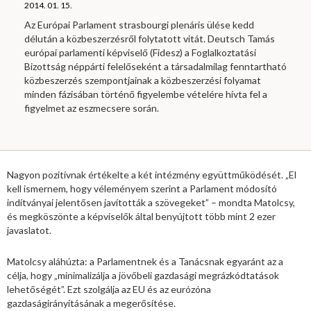
2014. 01. 15.
Az Európai Parlament strasbourgi plenáris ülése kedd
délután a közbeszerzésről folytatott vitát. Deutsch Tamás
európai parlamenti képviselő (Fidesz) a Foglalkoztatási
Bizottság néppárti felelőseként a társadalmilag fenntartható
közbeszerzés szempontjainak a közbeszerzési folyamat
minden fázisában történő figyelembe vételére hívta fel a
figyelmet az eszmecsere során.
Nagyon pozitívnak értékelte a két intézmény együttműködését. „El
kell ismernem, hogy véleményem szerint a Parlament módosító
indítványai jelentősen javították a szövegeket” – mondta Matolcsy,
és megköszönte a képviselők által benyújtott több mint 2 ezer
javaslatot.
Matolcsy aláhúzta: a Parlamentnek és a Tanácsnak egyaránt az a
célja, hogy „minimalizálja a jövőbeli gazdasági megrázkódtatások
lehetőségét”. Ezt szolgálja az EU és az eurózóna
gazdaságirányításának a megerősítése.