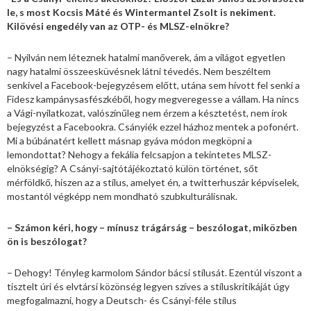
le, s most Kocsis Máté és Wintermantel Zsolt is nekiment.
Kilövési engedély van az OTP- és MLSZ-elnökre?
– Nyilván nem léteznek hatalmi manőverek, ám a világot egyetlen
nagy hatalmi összeesküvésnek látni tévedés. Nem beszéltem
senkivel a Facebook-bejegyzésem előtt, utána sem hívott fel senki a
Fidesz kampánysasfészkéből, hogy megveregesse a vállam. Ha nincs
a Vági-nyilatkozat, valószínűleg nem érzem a késztetést, nem írok
bejegyzést a Facebookra. Csányiék ezzel házhoz mentek a pofonért.
Mi a búbánatért kellett másnap gyáva módon megköpni a
lemondottat? Nehogy a fekália felcsapjon a tekintetes MLSZ-
elnökségig? A Csányi-sajtótájékoztató külön történet, sőt
mérföldkő, hiszen az a stílus, amelyet én, a twitterhuszár képviselek,
mostantól végképp nem mondható szubkulturálisnak.
– Számon kéri, hogy – mínusz trágárság – beszólogat, miközben
ön is beszólogat?
– Dehogy! Tényleg karmolom Sándor bácsi stílusát. Ezentúl viszont a
tisztelt úri és elvtársi közönség legyen szíves a stíluskritikáját úgy
megfogalmazni, hogy a Deutsch- és Csányi-féle stílus