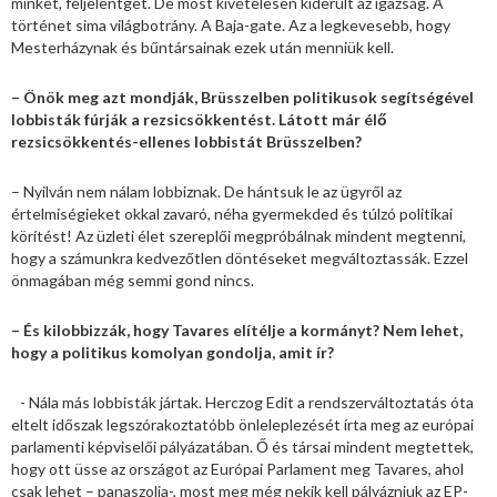
minket, feljelentget. De most kivételesen kiderült az igazság. A
történet sima világbotrány. A Baja-gate. Az a legkevesebb, hogy
Mesterházynak és bűntársainak ezek után menniük kell.
– Önök meg azt mondják, Brüsszelben politikusok segítségével
lobbisták fúrják a rezsicsökkentést. Látott már élő
rezsicsökkentés-ellenes lobbistát Brüsszelben?
– Nyilván nem nálam lobbiznak. De hántsuk le az ügyről az
értelmiségieket okkal zavaró, néha gyermekded és túlzó politikai
körítést! Az üzleti élet szereplői megpróbálnak mindent megtenni,
hogy a számunkra kedvezőtlen döntéseket megváltoztassák. Ezzel
önmagában még semmi gond nincs.
– És kilobbizzák, hogy Tavares elítélje a kormányt? Nem lehet,
hogy a politikus komolyan gondolja, amit ír?
- Nála más lobbisták jártak. Herczog Edit a rendszerváltoztatás óta
eltelt időszak legszórakoztatóbb önleleplezését írta meg az európai
parlamenti képviselői pályázatában. Ő és társai mindent megtettek,
hogy ott üsse az országot az Európai Parlament meg Tavares, ahol
csak lehet – panaszolja-, most meg még nekik kell pályázniuk az EP-