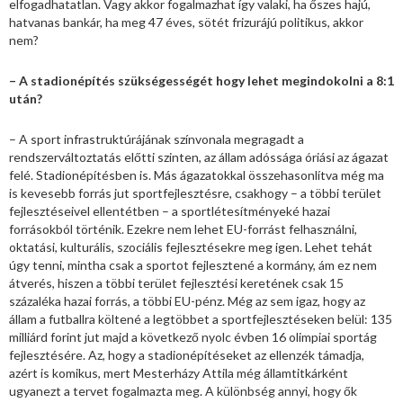
elfogadhatatlan. Vagy akkor fogalmazhat így valaki, ha őszes hajú,
hatvanas bankár, ha meg 47 éves, sötét frizurájú politikus, akkor
nem?
– A stadionépítés szükségességét hogy lehet megindokolni a 8:1
után?
– A sport infrastruktúrájának színvonala megragadt a
rendszerváltoztatás előtti szinten, az állam adóssága óriási az ágazat
felé. Stadionépítésben is. Más ágazatokkal összehasonlítva még ma
is kevesebb forrás jut sportfejlesztésre, csakhogy – a többi terület
fejlesztéseivel ellentétben – a sportlétesítményeké hazai
forrásokból történik. Ezekre nem lehet EU-forrást felhasználni,
oktatási, kulturális, szociális fejlesztésekre meg igen. Lehet tehát
úgy tenni, mintha csak a sportot fejlesztené a kormány, ám ez nem
átverés, hiszen a többi terület fejlesztési keretének csak 15
százaléka hazai forrás, a többi EU-pénz. Még az sem igaz, hogy az
állam a futballra költené a legtöbbet a sportfejlesztéseken belül: 135
milliárd forint jut majd a következő nyolc évben 16 olimpiai sportág
fejlesztésére. Az, hogy a stadionépítéseket az ellenzék támadja,
azért is komikus, mert Mesterházy Attila még államtitkárként
ugyanezt a tervet fogalmazta meg. A különbség annyi, hogy ők