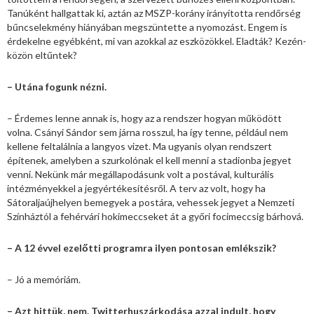
Tanúként hallgattak ki, aztán az MSZP-korány irányította rendőrség
bűncselekmény hiányában megszüntette a nyomozást. Engem is
érdekelne egyébként, mi van azokkal az eszközökkel. Eladták? Kezén-
közön eltűntek?
– Utána fogunk nézni.
– Érdemes lenne annak is, hogy az a rendszer hogyan működött
volna. Csányi Sándor sem járna rosszul, ha így tenne, például nem
kellene feltalálnia a langyos vizet. Ma ugyanis olyan rendszert
építenek, amelyben a szurkolónak el kell menni a stadionba jegyet
venni. Nekünk már megállapodásunk volt a postával, kulturális
intézményekkel a jegyértékesítésről. A terv az volt, hogy ha
Sátoraljaújhelyen bemegyek a postára, vehessek jegyet a Nemzeti
Színháztól a fehérvári hokimeccseket át a győri focimeccsig bárhová.
– A 12 évvel ezelőtti programra ilyen pontosan emlékszik?
– Jó a memóriám.
– Azt hittük, nem. Twitterhuszárkodása azzal indult, hogy