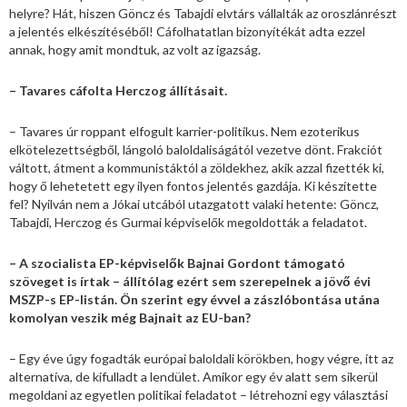
helyre? Hát, hiszen Göncz és Tabajdi elvtárs vállalták az oroszlánrészt
a jelentés elkészítéséből! Cáfolhatatlan bizonyítékát adta ezzel
annak, hogy amit mondtuk, az volt az igazság.
– Tavares cáfolta Herczog állításait.
– Tavares úr roppant elfogult karrier-politikus. Nem ezoterikus
elkötelezettségből, lángoló baloldaliságától vezetve dönt. Frakciót
váltott, átment a kommunistáktól a zöldekhez, akik azzal fizették ki,
hogy ő lehetetett egy ilyen fontos jelentés gazdája. Ki készítette
fel? Nyilván nem a Jókai utcából utazgatott valaki hetente: Göncz,
Tabajdi, Herczog és Gurmai képviselők megoldották a feladatot.
– A szocialista EP-képviselők Bajnai Gordont támogató
szöveget is írtak – állítólag ezért sem szerepelnek a jövő évi
MSZP-s EP-listán. Ön szerint egy évvel a zászlóbontása utána
komolyan veszik még Bajnait az EU-ban?
– Egy éve úgy fogadták európai baloldali körökben, hogy végre, itt az
alternatíva, de kifulladt a lendület. Amikor egy év alatt sem sikerül
megoldani az egyetlen politikai feladatot – létrehozni egy választási