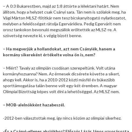
– A 0:3 Bukarestben, majd az 1:8 áttörte a lélektani határt. Nem
állítom, hogy a helyzet csak Csányi sara. Tán nem is szólalok meg, ha
Vági Márton MLSZ-főtitkár nem tesz bicskanyitogató nyilatkozatot,
melyben a felelősséget rátolja Egerváriékra. Pedig Egervárit nem
orosz tankokon bevonuló megszállók erőltették az MLSZ-re. A
szövetség nevezte ki, s végig bízott benne.
– Ha megverjük a hollandokat, azt nem Csányiék, hanem a
kormány sikereként értékelte volna ön is, nem?
– Miért? Tavaly az olimpián csodásan szerepeltünk. Volt utána
kormányhozsanna? Nem. Az érmesek dicsérete követte a sikert,
ahogy kell. Akkor is, ha a 2010-2012 közti másfél év búkezűbb
sporttámogatása talán benne volt egy-két éremben. A magyar
Olimpiai Bizottság képes volt élni a lehetőséggel. Az MLSZ nem.
– MOB-alelnökként hazabeszél.
-2012-ben választottak meg, így nincs közöm az olimpiai sikerhez.
-És a Csányi-ellenes akciókhoz? Először Lázár János uzsorásozta