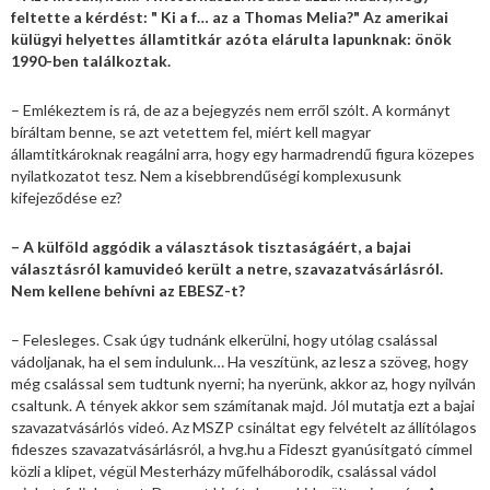
feltette a kérdést: " Ki a f… az a Thomas Melia?" Az amerikai
külügyi helyettes államtitkár azóta elárulta lapunknak: önök
1990-ben találkoztak.
– Emlékeztem is rá, de az a bejegyzés nem erről szólt. A kormányt
bíráltam benne, se azt vetettem fel, miért kell magyar
államtitkároknak reagálni arra, hogy egy harmadrendű figura közepes
nyilatkozatot tesz. Nem a kisebbrendűségi komplexusunk
kifejeződése ez?
– A külföld aggódik a választások tisztaságáért, a bajai
választásról kamuvideó került a netre, szavazatvásárlásról.
Nem kellene behívni az EBESZ-t?
– Felesleges. Csak úgy tudnánk elkerülni, hogy utólag csalással
vádoljanak, ha el sem indulunk… Ha veszítünk, az lesz a szöveg, hogy
még csalással sem tudtunk nyerni; ha nyerünk, akkor az, hogy nyilván
csaltunk. A tények akkor sem számítanak majd. Jól mutatja ezt a bajai
szavazatvásárlós videó. Az MSZP csináltat egy felvételt az állítólagos
fideszes szavazatvásárlásról, a hvg.hu a Fideszt gyanúsítgató címmel
közli a klipet, végül Mesterházy műfelháborodik, csalással vádol