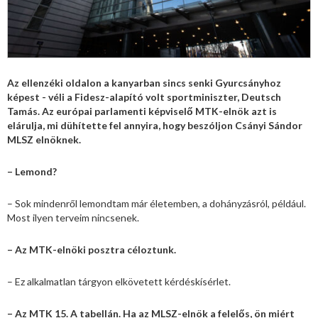
Az ellenzéki oldalon a kanyarban sincs senki Gyurcsányhoz
képest - véli a Fidesz-alapító volt sportminiszter, Deutsch
Tamás. Az európai parlamenti képviselő MTK-elnök azt is
elárulja, mi dühítette fel annyira, hogy beszóljon Csányi Sándor
MLSZ elnöknek.
– Lemond?
– Sok mindenről lemondtam már életemben, a dohányzásról, például.
Most ilyen terveim nincsenek.
– Az MTK-elnöki posztra céloztunk.
– Ez alkalmatlan tárgyon elkövetett kérdéskísérlet.
– Az MTK 15. A tabellán. Ha az MLSZ-elnök a felelős, ön miért