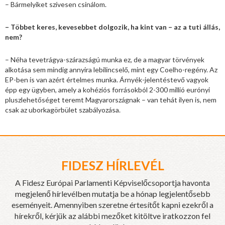
– Bármelyiket szívesen csinálom.
– Többet keres, kevesebbet dolgozik, ha kint van – az a tuti állás,
nem?
– Néha tevetrágya-szárazságú munka ez, de a magyar törvények
alkotása sem mindig annyira lebilincselő, mint egy Coelho-regény. Az
EP-ben is van azért értelmes munka. Árnyék-jelentéstevő vagyok
épp egy ügyben, amely a kohéziós forrásokból 2-300 millió eurónyi
pluszlehetőséget teremt Magyarországnak – van tehát ilyen is, nem
csak az uborkagörbület szabályozása.
FIDESZ HÍRLEVÉL
A Fidesz Európai Parlamenti Képviselőcsoportja havonta
megjelenő hírlevélben mutatja be a hónap legjelentősebb
eseményeit. Amennyiben szeretne értesítőt kapni ezekről a
hírekről, kérjük az alábbi mezőket kitöltve iratkozzon fel