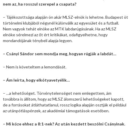
nem az, ha rosszul szerepel a csapata?
– Tájékozottsága alapján ön akár MLSZ-elnök is lehetne. Budapest öt
történelmi klubjából négynél különválik az egyesület és a futball.
Nem vagyok tehát elnöke az MTK labdarúgásának. Ha az MLSZ
elnöke sérelmezi az őt ért kritikákat, odafigyelhetne, hogy
mondandójának ténybeli alapja legyen.
– Csányi Sándor sem mondja meg, hogyan rúgják a labdát…
– Nem is követeltem a lemondását.
– Ám leírta, hogy elkótyavetyélik…
– …a lehetőséget. Törvénytelenséget nem emlegettem, ám
továbbra is állítom, hogy az MLSZ álomszerű lehetőségeket kapott,
de a forrásokat átláthatatlanul, rossz logika alapján osztják el például
az utánpótláspénzek, az akadémiai támogatások esetében.
– Mi köze ehhez a 8:1-nek? Az után kezdett beszólni Csányinak.