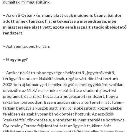
dumáltak, mi meg építünk.
– Az első Orbán-kormány alatt csak majdnem. Csányi Sándor
adott önnek tanácsot is: értékesítse a méregdrágán, még
minisztersége alatt vett, azóta sem használt stadionbeléptető
rendszert.
– Azt sem tudom, hol van.
– Hogyhogy?
– Amikor nekiláttunk az egységes beléptető-, jegyértékesítő,
térfigyelő rendszer kialakításának, régóta várt döntést hoztunk.
2002-ben új kormány jött- melynek győzelmét egyébként szolidan
üdvözölte az MLSZ mai elnöke -, leállította a stadionfejlesztési
programot, és arra kárhoztatta a megvásárolt rendszert, hogy a
raktárban porosodjon. Eszem ágában sincs a történet miatt fülem-
farkam behúzva a küszöb alatt járni: jól előkészített, közpénzekkel
felelősen és szabályosan bánó döntést hoztunk. Az eszközök
"csakazértis" tönkretétele, a rendszer fel nem szerelése botrányos.
Gyurcsány Ferenc feljelentést tett az ügy miatt, kilenc órát
töltöttem a rendőrségen, a szervezett bűnözés elleni központban.