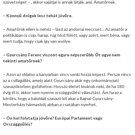
szövetséget – , akkor sajátjai is annak látják, ami. Amatőrnek.
– Könnyű dolguk lesz tehát jövőre.
– Amatőrök ellen is nehéz – lásd az andorrai meccset… Az amatőr a
politikában is csíp, harap, rúg térd fölött, vagy azért, mert béna, vagy
mert tudja, hogy csak így van esélye.
– Gyurcsány Ferenc viszont egyre népszerűbb. Őt ugye nem
tekinti amatőrnek?
– Azon az oldalon a kanyarban sincs senki hozzá képest. Persze nincs
az a csillagállás, amely alatt Gyurcsány akár egy önkormányzati
szavazókörben győzhetne. Hosszú életet kívánok neki, de ha 180
évig él is, akkor sem nyerne országgyűlési választást. Ám ha az a
kérdés, hogy a baloldali szavazó kit akar a Bajnai-Gyurcsány-
Mesterházy hármasból, abban a csatában nyerhet.
– Ön hol folytatja jövőre? Európai Parlament vagy
Országgyűlés?