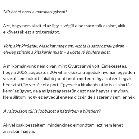
Mit ért el ezzel a macskarúgással?
Azt, hogy nem aludt el az ügy, s végül elbocsátották azokat, akik
elkövették ezt a trógerságot.
Volt, akit kirúgtak. Másokat meg nem. Azóta is sátoroznak páran –
elvileg szintén a kitakarás miatt – a köztévé épülete előtt.
A mi kormányunk nem olyan, mint Gyurcsányé volt. Emlékezetes,
hogy a 2006. augusztus 20-i vihar okozta tragédiák nyomán egyetlen
vezető sem bukott, inkább pofátlanul a meteorológiai intézet egyik
beosztottján verték el a port. Egyesek a kitakarás után is el akarták
kenni az ügyet, de a mi igazságérzetünk ezt nem hagyta annyiban.
Nem állítom, hogy ez egyedül engem dicsér, de álszerény sem lennék.
A rajzoláson túl is lobbizott a háttérben a büntiért?
Akivel csak beszéltem, mindenkinek elmondtam, ezt nem lehet
annyiban hagyni.