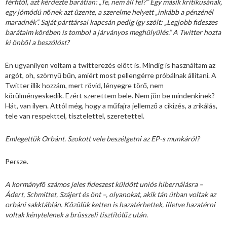
férfitól, azt kérdezte barátian: „Te, nem áll fel?” Egy másik kritikusának,
egy jómódú nőnek azt üzente, a szerelme helyett „inkább a pénzénél
maradnék”. Saját párttársai kapcsán pedig így szólt: „Legjobb fideszes
barátaim körében is tombol a járványos meghülyülés.” A Twitter hozta
ki önből a beszólóst?
Én ugyanilyen voltam a twitterezés előtt is. Mindig is használtam az
argót, oh, szörnyű bűn, amiért most pellengérre próbálnak állítani. A
Twitter illik hozzám, mert rövid, lényegre törő, nem
körülményeskedik. Ezért szerettem bele. Nem jön be mindenkinek?
Hát, van ilyen. Attól még, hogy a műfajra jellemző a cikizés, a zrikálás,
tele van respekttel, tisztelettel, szeretettel.
Emlegettük Orbánt. Szokott vele beszélgetni az EP-s munkáról?
Persze.
A kormányfő számos jeles fideszest küldött uniós hibernálásra –
Ádert, Schmittet, Szájert és önt –, olyanokat, akik tán útban voltak az
orbáni sakktáblán. Közülük ketten is hazatérhettek, illetve hazatérni
voltak kénytelenek a brüsszeli tisztítótűz után.