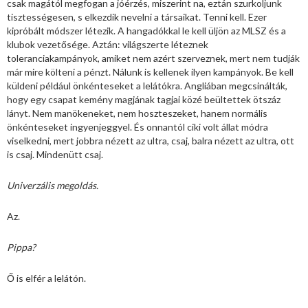
csak magától megfogan a jóérzés, miszerint na, eztán szurkoljunk
tisztességesen, s elkezdik nevelni a társaikat. Tenni kell. Ezer
kipróbált módszer létezik. A hangadókkal le kell üljön az MLSZ és a
klubok vezetősége. Aztán: világszerte léteznek
toleranciakampányok, amiket nem azért szerveznek, mert nem tudják
már mire költeni a pénzt. Nálunk is kellenek ilyen kampányok. Be kell
küldeni például önkénteseket a lelátókra. Angliában megcsinálták,
hogy egy csapat kemény magjának tagjai közé beültettek ötszáz
lányt. Nem manökeneket, nem hoszteszeket, hanem normális
önkénteseket ingyenjeggyel. És onnantól ciki volt állat módra
viselkedni, mert jobbra nézett az ultra, csaj, balra nézett az ultra, ott
is csaj. Mindenütt csaj.
Univerzális megoldás.
Az.
Pippa?
Ő is elfér a lelátón.