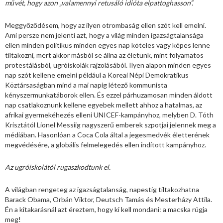
művét, hogy azon „valamennyi retusáló idióta elpattoghasson”.
Meggyőződésem, hogy az ilyen otrombaság ellen szót kell emelni.
Ami persze nem jelenti azt, hogy a világ minden igazságtalansága
ellen minden politikus minden egyes nap köteles vagy képes lenne
tiltakozni, mert akkor másból se állna az életünk, mint folyamatos
protestálásból, ugróiskolák rajzolásából. Ilyen alapon minden egyes
nap szót kellene emelni például a Koreai Népi Demokratikus
Köztársaságban mind a mai napig létező kommunista
kényszermunkatáborok ellen. És ezzel párhuzamosan minden áldott
nap csatlakoznunk kellene egyebek mellett ahhoz a hatalmas, az
afrikai gyermekéhezés elleni UNICEF-kampányhoz, melyben D. Tóth
Krisztától Lionel Messiig nagyszerű emberek szpotjai jelennek meg a
médiában. Hasonlóan a Coca Cola által a jegesmedvék életterének
megvédésére, a globális felmelegedés ellen indított kampányhoz.
Az ugróiskolától rugaszkodtunk el.
A világban rengeteg az igazságtalanság, napestig tiltakozhatna
Barack Obama, Orbán Viktor, Deutsch Tamás és Mesterházy Attila.
Én a kitakarásnál azt éreztem, hogy ki kell mondani: a macska rúgja
meg!