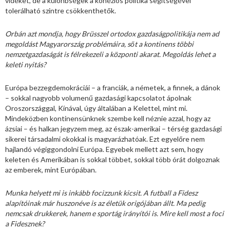
vidéket, de a különbségek a kohéziós politika segítségével
tolerálható szintre csökkenthetők.
Orbán azt mondja, hogy Brüsszel ortodox gazdaságpolitikája nem ad
megoldást Magyarország problémáira, sőt a kontinens többi
nemzetgazdaságát is félrekezeli a központi akarat. Megoldás lehet a
keleti nyitás?
Európa bezzegdemokráciái – a franciák, a németek, a finnek, a dánok
– sokkal nagyobb volumenű gazdasági kapcsolatot ápolnak
Oroszországgal, Kínával, úgy általában a Kelettel, mint mi.
Mindeközben kontinensünknek szembe kell néznie azzal, hogy az
ázsiai – és halkan jegyzem meg, az észak-amerikai – térség gazdasági
sikerei társadalmi okokkal is magyarázhatóak. Ezt egyelőre nem
hajlandó végiggondolni Európa. Egyebek mellett azt sem, hogy
keleten és Amerikában is sokkal többet, sokkal több órát dolgoznak
az emberek, mint Európában.
Munka helyett mi is inkább focizzunk kicsit. A futball a Fidesz
alapítóinak már huszonéve is az életük origójában állt. Ma pedig
nemcsak drukkerek, hanem e sportág irányítói is. Mire kell most a foci
a Fidesznek?