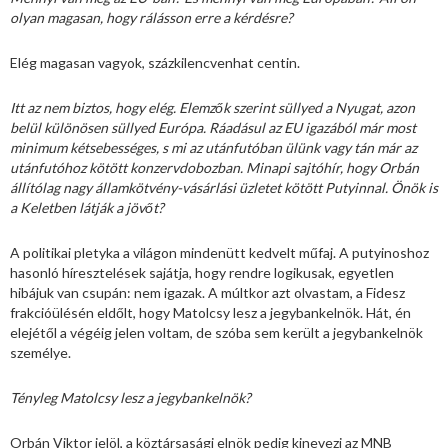
olyan magasan, hogy rálásson erre a kérdésre?
Elég magasan vagyok, százkilencvenhat centin.
Itt az nem biztos, hogy elég. Elemzők szerint süllyed a Nyugat, azon
belül különösen süllyed Európa. Ráadásul az EU igazából már most
minimum kétsebességes, s mi az utánfutóban ülünk vagy tán már az
utánfutóhoz kötött konzervdobozban. Minapi sajtóhír, hogy Orbán
állítólag nagy államkötvény-vásárlási üzletet kötött Putyinnal. Önök is
a Keletben látják a jövőt?
A politikai pletyka a világon mindenütt kedvelt műfaj. A putyinoshoz
hasonló híresztelések sajátja, hogy rendre logikusak, egyetlen
hibájuk van csupán: nem igazak. A múltkor azt olvastam, a Fidesz
frakcióülésén eldőlt, hogy Matolcsy lesz a jegybankelnök. Hát, én
elejétől a végéig jelen voltam, de szóba sem került a jegybankelnök
személye.
Tényleg Matolcsy lesz a jegybankelnök?
Orbán Viktor jelöl, a köztársasági elnök pedig kinevezi az MNB