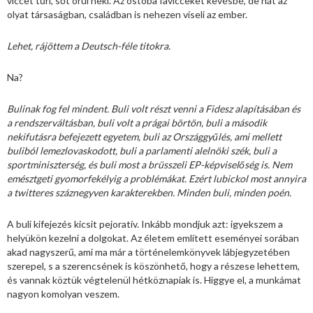
viccet tűri, sőt örül neki. Az ostoba favicceket kevésbé, de hát az
olyat társaságban, családban is nehezen viseli az ember.
Lehet, rájöttem a Deutsch-féle titokra.
Na?
Bulinak fog fel mindent. Buli volt részt venni a Fidesz alapításában és
a rendszerváltásban, buli volt a prágai börtön, buli a második
nekifutásra befejezett egyetem, buli az Országgyűlés, ami mellett
buliból lemezlovaskodott, buli a parlamenti alelnöki szék, buli a
sportminiszterség, és buli most a brüsszeli EP-képviselőség is. Nem
emésztgeti gyomorfekélyig a problémákat. Ezért lubickol most annyira
a twitteres száznegyven karakterekben. Minden buli, minden poén.
A buli kifejezés kicsit pejoratív. Inkább mondjuk azt: igyekszem a
helyükön kezelni a dolgokat. Az életem említett eseményei sorában
akad nagyszerű, ami ma már a történelemkönyvek lábjegyzetében
szerepel, s a szerencsének is köszönhető, hogy a részese lehettem,
és vannak köztük végtelenül hétköznapiak is. Higgye el, a munkámat
nagyon komolyan veszem.