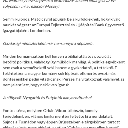
Ha Matolcsy neve képviselői kvaterkázás közben elhangzik az EP
folyosóin, mi a reakció? Mosoly?
Semmi különös. Matolcsyról az ugrik be a külföldieknek, hogy kiváló
munkát végzett az Európai Fejlesztési és Újjáépítési Bank ügyvezető
igazgatójaként Londonban.
Gazdasági miniszterként már nem annyira népszerű.
Minden kormányzatban kell legyen a bibliai utálatos pozícióját
betöltő politikus, valahogy így működik ma világ. A politika egyébként
sem csak a személyekről szól, hanem a gyakorlatról, a tettekről. E
tekintetben a magyar kormány sok lépését elismerés övezi, más
döntéseinkkel pedig vitatkoznak. Persze, ha vitatkoznak valamivel, az
nem jelenti azt, hogy nekik van igazuk.
A süllyedő Nyugattól és Putyintól kanyarodtunk el.
Fontos téma, melyben Orbán Viktor többször, komoly
terjedelemben, világos logika mentén fejtette ki a gondolatait.
Sajnos a Tusnádon vagy éppen Brüsszelben e tárgykörben tartott
előadásai mínuszos hírként, esetleg "Orbán a nyugat ellen beszél"