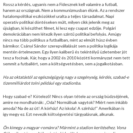
Rossz a kérdés, ugyanis nem a Fidesznek kell valamire a futball,
hanem az országnak. Nem a kommunizmusban élünk. Az a rendszer
hatalompolitikai eszközökkel uralta a teljes társadalmat. Napi
operatív politikai döntéseken múlt, milyen cikk jelenik meg az
újságban, ki készíthet filmet, ki lesz egy csapat edzője. Polgári
demokráciában nem létezik ilyen szintű politikai befolyás. Amúgy
nincs ma több politikus a futballban, mint az elmúlt húsz évben
bármikor. Csányi Sándor szerepvállalását sem a politika logikája
mentén értelmezem. Egy ilyen kaliberű és tekintélyű üzletember jót
tesz a focinak. Kár, hogy a 2002 és 2010 közötti kormányzat nem tett
semmit a futballért, sem a költségvetésben, sem a jogalkotásban.
Ha az oktatástól az egészségügyig nagy a szegénység, kérdés, szabad-e
tizenmilliárdot tolni például egy stadionba.
Hogy szabad-e? Kötelező! Nincs olyan tétele az ország büdzséjének,
amire ne mondhatnák: „Oda? Normálisak vagytok? Miért nem inkább
amoda? Na de az út! A kórház! Az iskola! A színház!” Amerikában is
így megy ez. Ezt nevezik költségvetési tárgyalásnak, alkunak.
Ön kimegy a magyar-románra? Mármint a stadion kerítéséhez. Vona