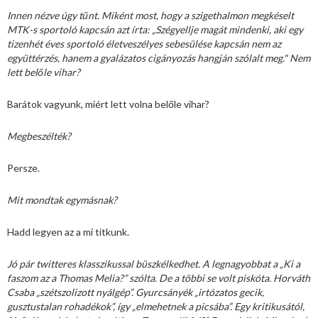
Innen nézve úgy tűnt. Miként most, hogy a szigethalmon megkéselt
MTK-s sportoló kapcsán azt írta: „Szégyellje magát mindenki, aki egy
tizenhét éves sportoló életveszélyes sebesülése kapcsán nem az
együttérzés, hanem a gyalázatos cigányozás hangján szólalt meg." Nem
lett belőle vihar?
Barátok vagyunk, miért lett volna belőle vihar?
Megbeszélték?
Persze.
Mit mondtak egymásnak?
Hadd legyen az a mi titkunk.
Jó pár twitteres klasszikussal büszkélkedhet. A legnagyobbat a „Ki a
faszom az a Thomas Melia?” szólta. De a többi se volt piskóta. Horváth
Csaba „szétszolizott nyálgép”. Gyurcsányék „irtózatos gecik,
gusztustalan rohadékok”, így „elmehetnek a picsába”. Egy kritikusától,