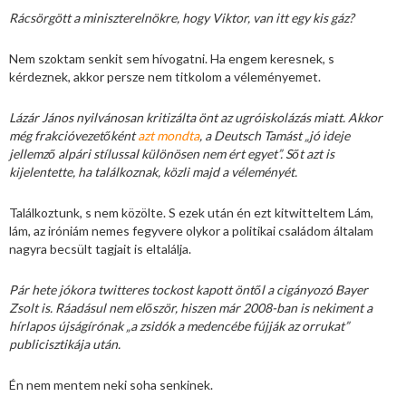
Rácsörgött a miniszterelnökre, hogy Viktor, van itt egy kis gáz?
Nem szoktam senkit sem hívogatni. Ha engem keresnek, s
kérdeznek, akkor persze nem titkolom a véleményemet.
Lázár János nyilvánosan kritizálta önt az ugróiskolázás miatt. Akkor
még frakcióvezetőként
azt mondta
, a Deutsch Tamást „jó ideje
jellemző alpári stílussal különösen nem ért egyet”. Sőt azt is
kijelentette, ha találkoznak, közli majd a véleményét.
Találkoztunk, s nem közölte. S ezek után én ezt kitwitteltem Lám,
lám, az iróniám nemes fegyvere olykor a politikai családom általam
nagyra becsült tagjait is eltalálja.
Pár hete jókora twitteres tockost kapott öntől a cigányozó Bayer
Zsolt is. Ráadásul nem először, hiszen már 2008-ban is nekiment a
hírlapos újságírónak „a zsidók a medencébe fújják az orrukat”
publicisztikája után.
Én nem mentem neki soha senkinek.