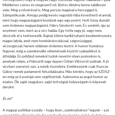
Middleton csinos és megnyerő nő. Biztos élmény lenne találkozni
vele. Meg a nővérével is. Meg persze magával a herceggel is.
Szimpatikusak. Amúgy pedig kevés nagyobb hiba követhető el annál,
mint hogy magyarázgatni kezdünk egy-egy poént. Hofi Géza dumáit
sem érdemes magyarázgatni, Fábry Sándorét sem. És senkiét, így az
enyémet sem, mert az a vicc halála. Egy tréfa vagy jó, vagy nem,
döntsék el a twitterezők. Bajnai ötlete karikírozható kezdeményezés,
magas labda, amit nem homlokráncolással, szigorúsággal,
vicsorgással, hanem vidáman érdemes leütni. A humor humánus
fegyver, még a szembenálló vélemények közötti szakadékot is
áthidalja. Én például remekül tudok nevetni olyan poénokon is,
amelyek rólam, a Fideszről vagy éppen Orbán Viktorról szólnak. A jó
viccben szeretet van, a másik tisztelete. Emlékezzünk csak Kuncze
Gábor remek parlamenti felszólalásaira. Más kérdés, hogy az SZDSZ-
en még az ő poénjai sem segíthettek. Számomra az angol humor az
etalon. Ők saját magukon, saját britségük hülyeségein is képesek
derülni.
És mi?
A magyar politikai osztály – hogy ilyen „szelényiivános" legyek – a jó