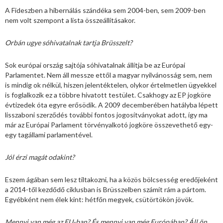
A Fideszben a hibernálás szándéka sem 2004-ben, sem 2009-ben
nem volt szempont a lista összeállításakor.
Orbán ugye sóhivatalnak tartja Brüsszelt?
Sok európai ország sajtója sóhivatalnak állítja be az Európai
Parlamentet. Nem áll messze ettől a magyar nyilvánosság sem, nem
is mindig ok nélkül, hiszen jelentéktelen, olykor értelmetlen ügyekkel
is foglalkozik ez a többre hivatott testület. Csakhogy az EP jogköre
évtizedek óta egyre erősödik. A 2009 decemberében hatályba lépett
lisszaboni szerződés további fontos jogosítványokat adott, így ma
már az Európai Parlament törvényalkotó jogköre összevethető egy-
egy tagállami parlamentével.
Jól érzi magát odakint?
Eszem ágában sem lesz tiltakozni, ha a közös bölcsesség eredőjeként
a 2014-től kezdődő ciklusban is Brüsszelben számít rám a pártom.
Egyébként nem élek kint: hétfőn megyek, csütörtökön jövök.
Mennyi van még az EU-ban? És mennyi van még Európában? Áll ön