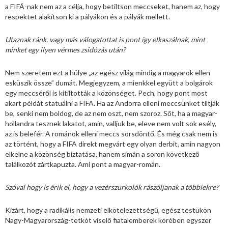
a FIFÁ-nak nem az a célja, hogy betiltson meccseket, hanem az, hogy
respektet alakítson ki a pályákon és a pályák mellett.
Utaznak ránk, vagy más válogatottat is pont így elkaszálnak, mint
minket egy ilyen vérmes zsidózás után?
Nem szeretem ezt a hülye „az egész világ mindig a magyarok ellen
esküszik össze” dumát. Megjegyzem, a mienkkel együtt a bolgárok
egy meccséről is kitiltották a közönséget. Pech, hogy pont most
akart példát statuálni a FIFA. Ha az Andorra elleni meccsünket tiltják
be, senki nem boldog, de az nem oszt, nem szoroz. Sőt, ha a magyar-
hollandra tesznek lakatot, amin, valljuk be, eleve nem volt sok esély,
az is belefér. A románok elleni meccs sorsdöntő. És még csak nem is
az történt, hogy a FIFA direkt megvárt egy olyan derbit, amin nagyon
elkelne a közönség biztatása, hanem simán a soron következő
találkozót zártkapuzta. Ami pont a magyar-román.
Szóval hogy is érik el, hogy a vezérszurkolók rászóljanak a többiekre?
Kizárt, hogy a radikális nemzeti elkötelezettségű, egész testükön
Nagy-Magyarország-tetkót viselő fiatalemberek körében egyszer