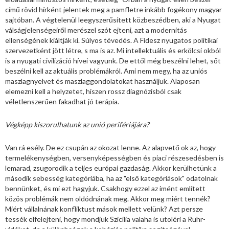
című rövid hírként jelentek meg a pamfletre inkább fogékony magyar
sajtóban. A végtelenül leegyszerűsített közbeszédben, aki a Nyugat
válságjelenségeiről merészel szót ejteni, azt a modernitás
ellenségének kiáltják ki. Súlyos tévedés. A Fidesz nyugatos politikai
szervezetként jött létre, s ma is az. Mi intellektuális és erkölcsi okból
is a nyugati civilizáció hívei vagyunk. De ettől még beszélni lehet, sőt
beszélni kell az aktuális problémákról. Ami nem megy, ha az uniós
maszlagnyelvet és maszlaggondolatokat használjuk. Alaposan
elemezni kell a helyzetet, hiszen rossz diagnózisból csak
véletlenszerűen fakadhat jó terápia.
Végképp kiszorulhatunk az unió perifériájára?
Van rá esély. De ez csupán az okozat lenne. Az alapvető ok az, hogy
termelékenységben, versenyképességben és piaci részesedésben is
lemarad, zsugorodik a teljes európai gazdaság. Akkor kerülhetünk a
második sebesség kategóriába, ha az "első kategóriások" odatolnak
bennünket, és mi ezt hagyjuk. Csakhogy ezzel az imént említett
közös problémák nem oldódnának meg. Akkor meg miért tennék?
Miért vállalnának konfliktust mások mellett velünk? Azt persze
tessék elfelejteni, hogy mondjuk Szicília valaha is utoléri a Ruhr-