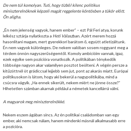
De nem túl komolyan. Tuti, hogy tízből kilenc politikus
miniszterelnöknek képzeli magát reggelente köntösben a tükör előtt.
Ön aligha.
„Én nem jelenség vagyok, hanem ember” – ezt Pál Feri atya, korunk
lelkész sztárja nyilatkozta a
Heti Válasz
ban. Azért merem hozzá
hasonlítani magam, mert gyerekkori barátom ő, együtt atletizáltunk.
Én nem vagyok különleges. De nekem valóban sosem roggyant meg a
térdem önnön nagyszerűségemtől. Komoly ambícióim vannak, igaz,
ezek egyike sem pozícióra vonatkozik. A politikában ténykedők
többsége nagyon akar valamilyen posztot beölteni. A végén persze a
kitűzöttnél öt grádiccsal lejjebb sem jut, pont az akarás miatt. Európai
politikusokon is látom, hogy aki bekerül a nagypolitikába, mind a
csúcsra vágyik. „Ha ennek sikerült, nekem miért ne jönne össze?”
Hihetetlen számban akarnak például a németek kancellárrá válni.
A magyarok meg miniszterelnökké.
Nekem eszem ágában sincs. Az én politikai családomban van egy
ember, aki nemcsak nálam, hanem mindenki másnál alkalmasabb erre
a pozícióra.