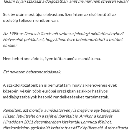
Találni olyan szakaszt a dolgozatban, amit ma már nem szívesen vállal?
Sok év után most újra elolvastam. Szerintem az első betűtől az
utolsóig teljesen rendben van.
Az 1998-as Deutsch Tamás mit szólna a jelenlegi médiatörvényhez?
Helyeselné például azt, hogy kilenc évre bebetonozódott a testület
elnöke?
Nem bebetonozódott, ilyen időtartamú a mandátuma.
Ezt nevezem bebetonozódásnak.
A szakdolgozatomban is bemutattam, hogy a kilencvenes évek
közepén-végén több európai országban az akkor hatályos
médiajogszabályok hasonló rendelkezéseket tartalmaztak.
Reméltem, azt mondja, a médiatörvény is megérne egy bejegyzést.
Hiszen letwittelte ön a saját elvbarátait is. Amikor a köztévés
Híradóban 2011 decemberében kitakarták Lomniczi főbírót,
tiltakozásként ugróiskolát krétázott az MTV épülete elé. Azért alkotta