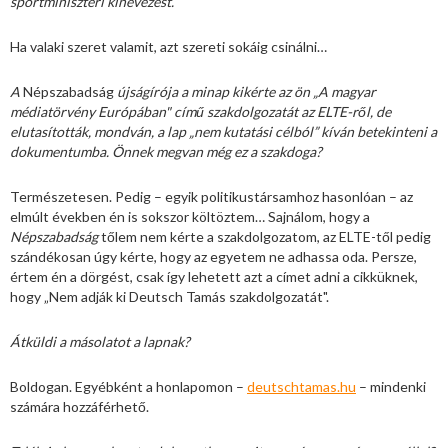
sportminiszteri kinevezést.
Ha valaki szeret valamit, azt szereti sokáig csinálni…
A
Népszabadság
újságírója a minap kikérte az ön „A magyar
médiatörvény Európában" című szakdolgozatát az ELTE-ről, de
elutasították, mondván, a lap „nem kutatási célból” kíván betekinteni a
dokumentumba. Önnek megvan még ez a szakdoga?
Természetesen. Pedig – egyik politikustársamhoz hasonlóan – az
elmúlt években én is sokszor költöztem… Sajnálom, hogy a
Népszabadság
tőlem nem kérte a szakdolgozatom, az ELTE-től pedig
szándékosan úgy kérte, hogy az egyetem ne adhassa oda. Persze,
értem én a dörgést, csak így lehetett azt a címet adni a cikküknek,
hogy „Nem adják ki Deutsch Tamás szakdolgozatát".
Átküldi a másolatot a lapnak?
Boldogan. Egyébként a honlapomon –
deutschtamas.hu
– mindenki
számára hozzáférhető.