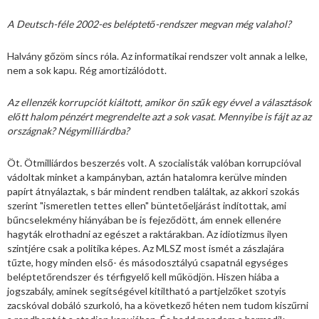
A Deutsch-féle 2002-es beléptető-rendszer megvan még valahol?
Halvány gőzöm sincs róla. Az informatikai rendszer volt annak a lelke,
nem a sok kapu. Rég amortizálódott.
Az ellenzék korrupciót kiáltott, amikor ön szűk egy évvel a választások
előtt halom pénzért megrendelte azt a sok vasat. Mennyibe is fájt az az
országnak? Négymilliárdba?
Öt. Ötmilliárdos beszerzés volt. A szocialisták valóban korrupcióval
vádoltak minket a kampányban, aztán hatalomra kerülve minden
papírt átnyálaztak, s bár mindent rendben találtak, az akkori szokás
szerint "ismeretlen tettes ellen" büntetőeljárást indítottak, ami
bűncselekmény hiányában be is fejeződött, ám ennek ellenére
hagyták elrothadni az egészet a raktárakban. Az idiotizmus ilyen
szintjére csak a politika képes. Az MLSZ most ismét a zászlajára
tűzte, hogy minden első- és másodosztályú csapatnál egységes
beléptetőrendszer és térfigyelő kell működjön. Hiszen hiába a
jogszabály, aminek segítségével kitiltható a partjelzőket szotyis
zacskóval dobáló szurkoló, ha a következő héten nem tudom kiszűrni