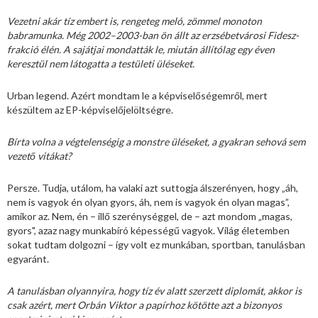
Vezetni akár tíz embert is, rengeteg meló, zömmel monoton
babramunka. Még 2002–2003-ban ön állt az erzsébetvárosi Fidesz-
frakció élén. A sajátjai mondatták le, miután állítólag egy éven
keresztül nem látogatta a testületi üléseket.
Urban legend. Azért mondtam le a képviselőségemről, mert
készültem az EP-képviselőjelöltségre.
Bírta volna a végtelenségig a monstre üléseket, a gyakran sehová sem
vezető vitákat?
Persze. Tudja, utálom, ha valaki azt suttogja álszerényen, hogy „áh,
nem is vagyok én olyan gyors, áh, nem is vagyok én olyan magas”,
amikor az. Nem, én – illő szerénységgel, de – azt mondom „magas,
gyors", azaz nagy munkabíró képességű vagyok. Világ életemben
sokat tudtam dolgozni – így volt ez munkában, sportban, tanulásban
egyaránt.
A tanulásban olyannyira, hogy tíz év alatt szerzett diplomát, akkor is
csak azért, mert Orbán Viktor a papírhoz kötötte azt a bizonyos