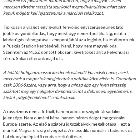
Gáborék ezt javasolták, miután kiderült, hogy a magyar-izraeli
meccsen történt rasszista szurkolói megnyilvánulások miatt zárt
kapuk mögött kell lejátszanunk a márciusi találkozót.
Tipikusan a világot egy gyalult fenyőléc egyszerűségűnek látó
jobbikos gondolkodás, hogy most úgy nemzetpolitikailag, mint a
labdarúgás támogatása szempontjából az a legjobb, ha letáborozunk
a Puskás Stadion kerítésénél. Naná, hogy nem megyek oda.
Szerintem az MLSZ döntött okosan: kivetítőket állít a Felvonulási
téren. Sokan elférünk majd ott.
A lelátói huliganizmussal kezdenek valamit? Ha másért nem, azért,
mert ezek a csoportok megjelentek a politika környékén is, Gondoljon
csak 2006 őszére, vagy arra, hogy a minap épp egy ilyen társaság
szakított meg egy hallgatói demonstrációt a debreceni egyetemen, s
kívánt „dögöljetekéhent” a diákoknak.
A rasszizmus nem a futball, hanem adott országok társadalmi
jelensége. Nem dumálni kéne, hanem három dolgot megcsinálni
Európa-szerte. Az első a szigorú jogszabályok megalkotása – ezt a
munkát Magyarország elvégezte. A második: normális stadionok és
hatékony beléptető rendszerek építése.