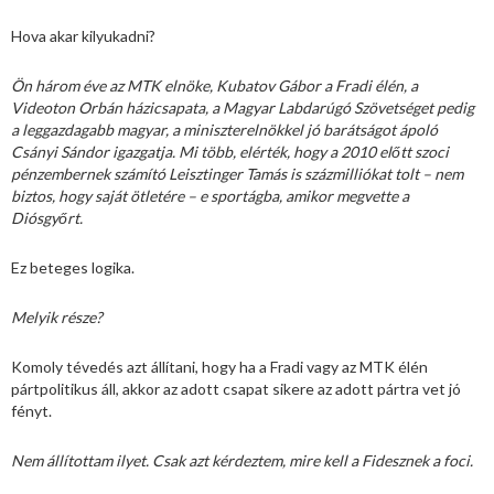
Hova akar kilyukadni?
Ön három éve az MTK elnöke, Kubatov Gábor a Fradi élén, a
Videoton Orbán házicsapata, a Magyar Labdarúgó Szövetséget pedig
a leggazdagabb magyar, a miniszterelnökkel jó barátságot ápoló
Csányi Sándor igazgatja. Mi több, elérték, hogy a 2010 előtt szoci
pénzembernek számító Leisztinger Tamás is százmilliókat tolt – nem
biztos, hogy saját ötletére – e sportágba, amikor megvette a
Diósgyőrt.
Ez beteges logika.
Melyik része?
Komoly tévedés azt állítani, hogy ha a Fradi vagy az MTK élén
pártpolitikus áll, akkor az adott csapat sikere az adott pártra vet jó
fényt.
Nem állítottam ilyet. Csak azt kérdeztem, mire kell a Fidesznek a foci.