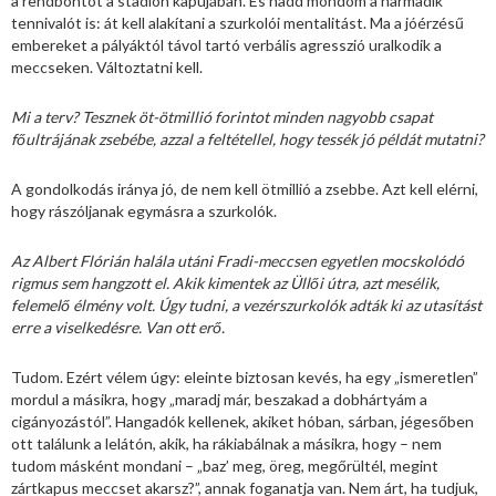
a rendbontót a stadion kapujában. És hadd mondom a harmadik
tennivalót is: át kell alakítani a szurkolói mentalitást. Ma a jóérzésű
embereket a pályáktól távol tartó verbális agresszió uralkodik a
meccseken. Változtatni kell.
Mi a terv? Tesznek öt-ötmillió forintot minden nagyobb csapat
főultrájának zsebébe, azzal a feltétellel, hogy tessék jó példát mutatni?
A gondolkodás iránya jó, de nem kell ötmillió a zsebbe. Azt kell elérni,
hogy rászóljanak egymásra a szurkolók.
Az Albert Flórián halála utáni Fradi-meccsen egyetlen mocskolódó
rigmus sem hangzott el. Akik kimentek az Üllői útra, azt mesélik,
felemelő élmény volt. Úgy tudni, a vezérszurkolók adták ki az utasítást
erre a viselkedésre. Van ott erő.
Tudom. Ezért vélem úgy: eleinte biztosan kevés, ha egy „ismeretlen”
mordul a másikra, hogy „maradj már, beszakad a dobhártyám a
cigányozástól”. Hangadók kellenek, akiket hóban, sárban, jégesőben
ott találunk a lelátón, akik, ha rákiabálnak a másikra, hogy – nem
tudom másként mondani – „baz’ meg, öreg, megőrültél, megint
zártkapus meccset akarsz?”, annak foganatja van. Nem árt, ha tudjuk,