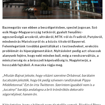
Bazmegolás van ebben a beszélgetésben, speciel jogosan. Szó
esik Nagy-Magyarország tetkóról, gyalult fenyőléc-
egyszerűségű arcokról, ultrákról, MTK-ról és Fradiról, Putyinról,
mindenórás Matolcsyról és a közös titokról Bayerrel.
Felemlegetünk továbbá genitáliákat s testnedveket, erekciós
problémát és hiperpigmentálást. Nyitásként pedig azt olvassuk
alanyunk fejére, hogy neki minden buli, még a rendszerváltás, a
miniszterség és a brüsszeli képviselőség is. Nagyinterjú, a
hosszabb fajtából. A macska rúgja meg.
„Miután Bajnai jelezte, hogy vitázni szeretne Orbánnal, barátaim
tucatszám jelezték, hogy ők pedig szívesen randiznának Pippa
Middletonnal.” Ezt ön írta Twitteren. Szerintem igazából nem is a
„tucatnyi” barátja andalogna a brit trónörökös dekoratív
sógornőjével, hanem ön.
Kétségtelen, hogy a hölgyek nagy tisztelője vagyok. Ráadásul Pippa