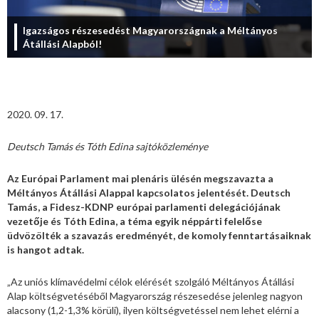
Igazságos részesedést Magyarországnak a Méltányos
Átállási Alapból!
2020. 09. 17.
Deutsch Tamás és Tóth Edina sajtóközleménye
Az Európai Parlament mai plenáris ülésén megszavazta a
Méltányos Átállási Alappal kapcsolatos jelentését. Deutsch
Tamás, a Fidesz-KDNP európai parlamenti delegációjának
vezetője és Tóth Edina, a téma egyik néppárti felelőse
üdvözölték a szavazás eredményét, de komoly fenntartásaiknak
is hangot adtak.
„Az uniós klímavédelmi célok elérését szolgáló Méltányos Átállási
Alap költségvetéséből Magyarország részesedése jelenleg nagyon
alacsony (1,2-1,3% körüli), ilyen költségvetéssel nem lehet elérni a