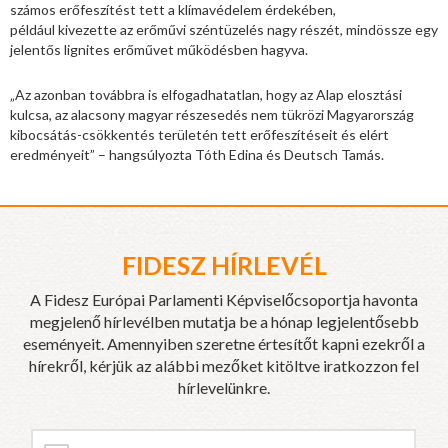
számos erőfeszítést tett a klímavédelem érdekében,
például kivezette az erőművi széntüzelés nagy részét, mindössze egy
jelentős lignites erőművet működésben hagyva.
„Az azonban továbbra is elfogadhatatlan, hogy az Alap elosztási
kulcsa, az alacsony magyar részesedés nem tükrözi Magyarország
kibocsátás-csökkentés területén tett erőfeszítéseit és elért
eredményeit” – hangsúlyozta Tóth Edina és Deutsch Tamás.
FIDESZ HÍRLEVÉL
A Fidesz Európai Parlamenti Képviselőcsoportja havonta
megjelenő hírlevélben mutatja be a hónap legjelentősebb
eseményeit. Amennyiben szeretne értesítőt kapni ezekről a
hírekről, kérjük az alábbi mezőket kitöltve iratkozzon fel
hírlevelünkre.