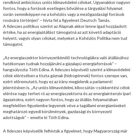
rendkívül ambiciózus uniós klímavédelmi célokat. Ugyanakkor nagyon
fontos, hogy a források esetleges bővülése a tárgyalási folyamat
során semmiképpen ne a kohéziós vagy a mezőgazdasági források
rovására történjen” – hívta fel a figyelmet Deutsch Tamás.
A fideszes politikus szerint az Alapnak akkor lenne igazi hozzáadott
értéke, ha az energiaátállást támogatná az azt követő adaptáció
helyett, vagyis olyan célokat, melyeket a Kohéziós Politika nem tud
támogatni.
„Az energiaszektor környezetkímélő technológiákra való átállásához
hatékonyan tudnak hozzájárulni a gázalapú energiaforrások” –
hangsúlyozta Tóth Edina. A fideszes képviselő szerint a klímavédelmi
célok elérésében a tiszta gáznak (hidrogénnek) fontos szerepe van,
ezért előremutató, hogy ez az irány megjelenik a parlamenti
jelentésben is. „Az uniós klímavédelmi, kibocsátás-csökkentési célok
elérése nagy terhet ró az energiaszektorra és az energiaintenzív ipari
ágazatokra, ezért nagyon fontos, hogy az átállás folyamatában
megfelelően figyelembe legyenek véve a tagállami energiamixeket
meghatározó egyedi körülmények, gazdasági és környezeti
adottságok” – emelte ki Tóth Edina.
A fideszes képviselők felhívták a figyelmet, hogy Magyarország már