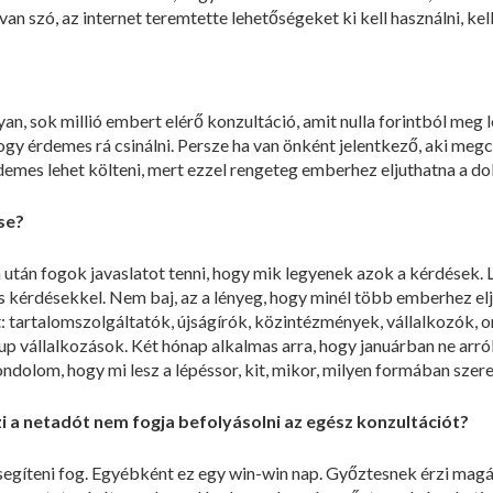
van szó, az internet teremtette lehetőségeket ki kell használni, kell
an, sok millió embert elérő konzultáció, amit nulla forintból meg l
y érdemes rá csinálni. Persze ha van önként jelentkező, aki megcsi
rdemes lehet költeni, mert ezzel rengeteg emberhez eljuthatna a do
se?
tán fogok javaslatot tenni, hogy mik legyenek azok a kérdések. 
s kérdésekkel. Nem baj, az a lényeg, hogy minél több emberhez elju
 tartalomszolgáltatók, újságírók, közintézmények, vállalkozók, 
up vállalkozások. Két hónap alkalmas arra, hogy januárban ne arról 
ndolom, hogy mi lesz a lépéssor, kit, mikor, milyen formában sze
i a netadót nem fogja befolyásolni az egész konzultációt?
íteni fog. Egyébként ez egy win-win nap. Győztesnek érzi magát 