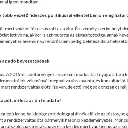
onnal igent mondtam.
 több vezető fideszes politikussal ellentétben ön elég határ
ül, mert valahol félrecsúszott ez a vita. Én személy szerint helyte
ötlet lett volna, akkor is azt mutatta az elutasítottsága, annak he
leményét és levenni napirendről, nem pedig belefeszülni a helyzet
a az adó bevezetésének.
gos. A 2015-ös adótörvények részeként módosítást nyújtott be a 
demonstrálók véleményét meghallva visszavonta, és konzultáció
 mert rendszerváltás előtti íze van, de ettől még sok ország csiná
ációt, mi lesz az ön feladata?
meglepő lenne, ha kidolgozott dologgal állnék elő, de az biztos, ho
nt a rendszerváltás óta bármelyik hasonló kezdeményezés. Már csak
rról szólnának a viták, hogy ez a kérdés miért van benne, az a kér