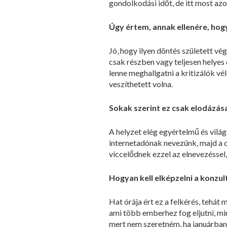
gondolkodási időt, de itt most az
Úgy értem, annak ellenére, hogy
Jó, hogy ilyen döntés született vég
csak részben vagy teljesen helyes 
lenne meghallgatni a kritizálók vé
veszíthetett volna.
Sokak szerint ez csak elodázás
A helyzet elég egyértelmű és vilá
internetadónak nevezünk, majd a 
viccelődnek ezzel az elnevezéssel,
Hogyan kell elképzelni a konzult
Hat órája ért ez a felkérés, tehát 
ami több emberhez fog eljutni, mi
mert nem szeretném, ha januárban a