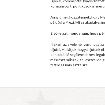
lájkkal, kommenttel kinyilvánítot
kormánypárti politikusok is, me
Annyit még hozzátennék, hogy Ma
például a Prezi. Mi az akadálya a
Elsőre azt mondanám, hogy péld
Nekem az a véleményem, hogy az 
eljutni. Ha látjuk, hogyan jutunk 
konzultáció segítene ebben, legal
másrészt műszaki fejlesztési dolg
tett le az unió asztalára.