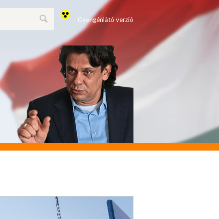
Gyengénlátó verzió