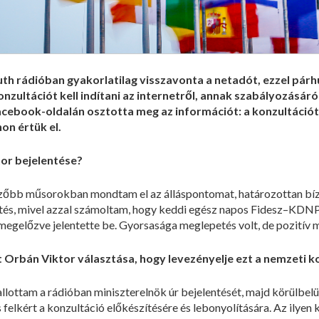
th rádióban gyakorlatilag visszavonta a netadót, ezzel pár
zultációt kell indítani az internetről, annak szabályozásáról
acebook-oldalán osztotta meg az információt: a konzultáció
on értük el.
or bejelentése?
zőbb műsorokban mondtam el az álláspontomat, határozottan bíz
tés, mivel azzal számoltam, hogy keddi egész napos Fidesz–KDNP-
egelőzve jelentette be. Gyorsasága meglepetés volt, de pozitív 
t Orbán Viktor választása, hogy levezényelje ezt a nemzeti k
lottam a rádióban miniszterelnök úr bejelentését, majd körülbelül
 felkért a konzultáció előkészítésére és lebonyolítására. Az ilyen