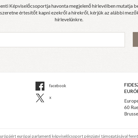
enti Képviselőcsoportja havonta megjelenő hírlevélben mutatja b
eretne értesítőt kapni ezekről a hírekről, kérjük az alábbi mezők
hírlevelünkre.
FIDES
facebook
EURÓ
x
Europe
60 Rue
Brusse
Európáért európai parlamenti képviselőcsoport pénzügyi támogatásával fennt