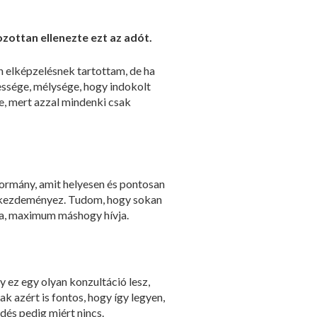
ozottan ellenezte ezt az adót.
len elképzelésnek tartottam, de ha
vessége, mélysége, hogy indokolt
be, mert azzal mindenki csak
kormány, amit helyesen és pontosan
t kezdeményez. Tudom, hogy sokan
lja, maximum máshogy hívja.
gy ez egy olyan konzultáció lesz,
 azért is fontos, hogy így legyen,
dés pedig miért nincs.