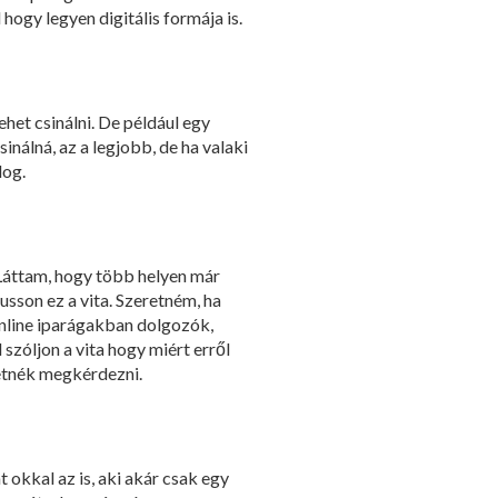
 hogy legyen digitális formája is.
ehet csinálni. De például egy
nálná, az a legjobb, de ha valaki
log.
Láttam, hogy több helyen már
sson ez a vita. Szeretném, ha
online iparágakban dolgozók,
szóljon a vita hogy miért erről
retnék megkérdezni.
okkal az is, aki akár csak egy