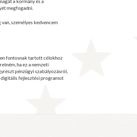
 magát a kormány és a
yét megfogadni.
g van, személyes kedvencem
n fontosnak tartott célokhoz
eretném, ha ez a nemzeti
gyrészt pénzügyi szabályozásról,
digitális fejlesztési programot