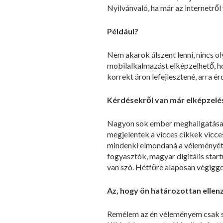
Nyilvánvaló, ha már az internetről 
Például?
Nem akarok álszent lenni, nincs oly
mobilalkalmazást elképzelhető, hog
korrekt áron lefejlesztené, arra é
Kérdésekről van már elképzelé
Nagyon sok ember meghallgatása u
megjelentek a vicces cikkek vicce
mindenki elmondaná a véleményét:
fogyasztók, magyar digitális start
van szó. Hétfőre alaposan végiggo
Az, hogy ön határozottan ellenz
Remélem az én véleményem csak seg