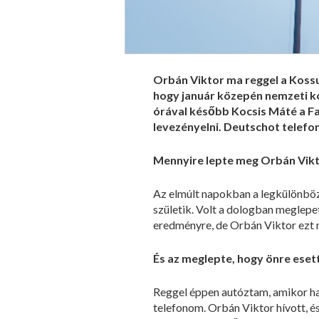
Orbán Viktor ma reggel a Kossu
hogy január közepén nemzeti kon
órával később Kocsis Máté a F
levezényelni. Deutschot telefon
Mennyire lepte meg Orbán Vikt
Az elmúlt napokban a legkülönbö
születik. Volt a dologban meglepe
eredményre, de Orbán Viktor ezt m
És az meglepte, hogy önre eset
Reggel éppen autóztam, amikor hal
telefonom. Orbán Viktor hívott, és