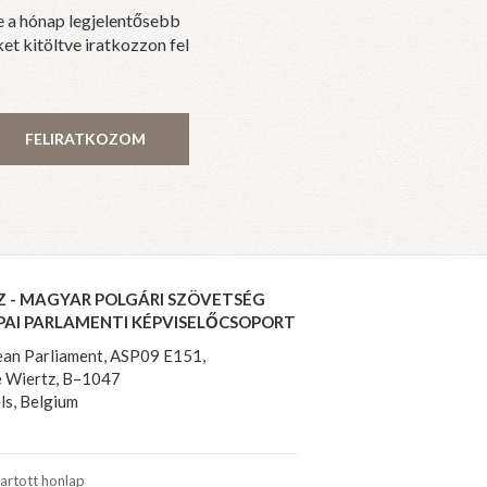
e a hónap legjelentősebb
et kitöltve iratkozzon fel
FELIRATKOZOM
Z - MAGYAR POLGÁRI SZÖVETSÉG
PAI PARLAMENTI KÉPVISELŐCSOPORT
an Parliament, ASP09 E151,
 Wiertz, B–1047
ls, Belgium
artott honlap