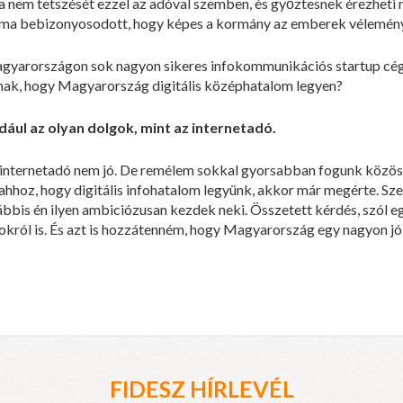
ta nem tetszését ezzel az adóval szemben, és győztesnek érezheti
rt ma bebizonyosodott, hogy képes a kormány az emberek vélemén
gyarországon sok nagyon sikeres infokommunikációs startup cé
nnak, hogy Magyarország digitális középhatalom legyen?
ául az olyan dolgok, mint az internetadó.
internetadó nem jó. De remélem sokkal gyorsabban fogunk közöse
el ahhoz, hogy digitális infohatalom legyünk, akkor már megérte. Sz
ábbis én ilyen ambiciózusan kezdek neki. Összetett kérdés, szól e
okról is. És azt is hozzátenném, hogy Magyarország egy nagyon jó 
FIDESZ HÍRLEVÉL