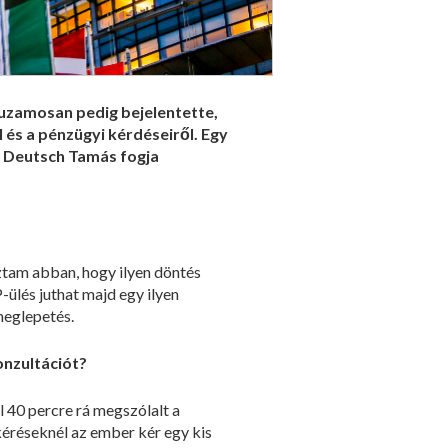
huzamosan pedig bejelentette,
 és a pénzügyi kérdéseiről. Egy
t Deutsch Tamás fogja
tam abban, hogy ilyen döntés
ülés juthat majd egy ilyen
meglepetés.
onzultációt?
 40 percre rá megszólalt a
 kéréseknél az ember kér egy kis