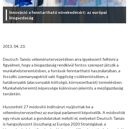
Innováció a fenntartható növekedésért: az európai
biogazdaság
2013. 04. 23.
Deutsch Tamás véleménytervezetében arra igyekezett felhívni a
figyelmet, hogy a biogazdaság rendkívül fontos szerepet játszik a
munkahelyteremtésben, a források fenntartható használatában, a
fosszilis üzemanyagoktól való függőség csökkentésében, a
hatákonyabb (alacsonyabb költségű, környezetbarát) termelésben.
Munkahelyteremtő képessége különösen jelentős a mezőgazdaság
területén.
Huszonhét 27 módosító indítványt nyújtottak be a
véleménytervezethez az európai parlamenti képviselők. A módosítók
egy része azokat a gondolatokat mélyíti el, melyeket Deutsch Tamás
is hangsúlyozott (összhang az Európa 2020 Stratégiával, a