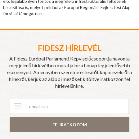
elő, legalább ilyen fontos a megfelelő infrastrukturális feltételek
biztosítása is, melyet például az Európai Regionális Fejlesztési Alap
forrásai támogatnak.
FIDESZ HÍRLEVÉL
A Fidesz Európai Parlamenti Képviselőcsoportja havonta
megjelenő hírlevélben mutatja be a hónap legjelentősebb
eseményeit. Amennyiben szeretne értesítőt kapni ezekről a
hírekről, kérjük az alábbi mezőket kitöltve iratkozzon fel
hírlevelünkre.
FELIRATKOZOM