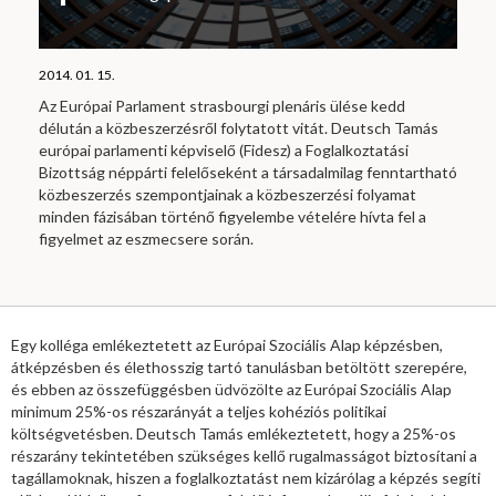
2014. 01. 15.
Az Európai Parlament strasbourgi plenáris ülése kedd
délután a közbeszerzésről folytatott vitát. Deutsch Tamás
európai parlamenti képviselő (Fidesz) a Foglalkoztatási
Bizottság néppárti felelőseként a társadalmilag fenntartható
közbeszerzés szempontjainak a közbeszerzési folyamat
minden fázisában történő figyelembe vételére hívta fel a
figyelmet az eszmecsere során.
Egy kolléga emlékeztetett az Európai Szociális Alap képzésben,
átképzésben és élethosszig tartó tanulásban betöltött szerepére,
és ebben az összefüggésben üdvözölte az Európai Szociális Alap
minimum 25%-os részarányát a teljes kohéziós politikai
költségvetésben. Deutsch Tamás emlékeztetett, hogy a 25%-os
részarány tekintetében szükséges kellő rugalmasságot biztosítani a
tagállamoknak, hiszen a foglalkoztatást nem kizárólag a képzés segíti