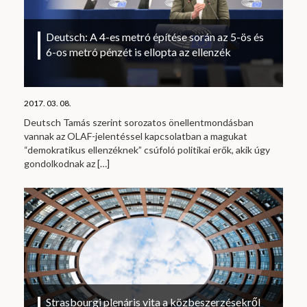
Deutsch: A 4-es metró építése során az 5-ös és
6-os metró pénzét is ellopta az ellenzék
2017. 03. 08.
Deutsch Tamás szerint sorozatos önellentmondásban
vannak az OLAF-jelentéssel kapcsolatban a magukat
“demokratikus ellenzéknek” csúfoló politikai erők, akik úgy
gondolkodnak az
[…]
Strasbourgi plenáris vita a közbeszerzésekről