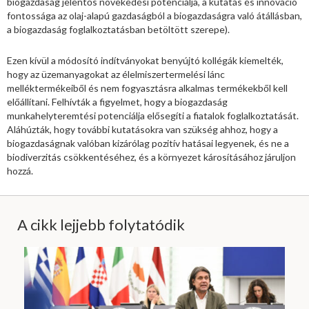
biogazdaság jelentős növekedési potenciálja, a kutatás és innováció
fontossága az olaj-alapú gazdaságból a biogazdaságra való átállásban,
a biogazdaság foglalkoztatásban betöltött szerepe).
Ezen kívül a módosító indítványokat benyújtó kollégák kiemelték,
hogy az üzemanyagokat az élelmiszertermelési lánc
melléktermékeiből és nem fogyasztásra alkalmas termékekből kell
előállítani. Felhívták a figyelmet, hogy a biogazdaság
munkahelyteremtési potenciálja elősegíti a fiatalok foglalkoztatását.
Aláhúzták, hogy további kutatásokra van szükség ahhoz, hogy a
biogazdaságnak valóban kizárólag pozitív hatásai legyenek, és ne a
biodiverzitás csökkentéséhez, és a környezet károsításához járuljon
hozzá.
A cikk lejjebb folytatódik