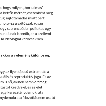
t, hogy milyen „borzalmas”
 a kettős mércét, esetenként még
azug sajtótámadás miatt pert
e, hogy ez a sajtószabadság
ogy szerencsétlen politikus egy
 munkálnak bennük, ez a szellemi
. Ha ideológiai kérdésekben
cs akkora véleménykülönbség,
gy az ilyen típusú extremitás a
uális és reproduktív joga. Ez az
em is nő, akinek nem volt még
ástól kezdve él, és az élet
an egy kereszténydemokrata
ténydemokrata filozófiát nem osztó