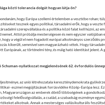
világa közti tolerancia dolgát hogyan látja ön?
mondanám, hogy Európa szellemi értelemben a vesztébe rohan; túlzá
téseket tesznek egyes politikai, társadalmi erők, hogy a veszte f
 társadalmi szerepvállalása és a politika közé falat kell húzni, az e
 nemet. Attól próbálja mesterségesen és nem egyszer valójában e
Az, hogy a végül el nem fogadott európai alkotmányos szerződés 
kozás kikerült, semmivel sem magyarázható vétek. Hogy társadalmi
 Európának, az történelmi tény, és máig ható identitást jelent. A
 Schuman-nyilatkozat megjelenésének 62. évfordulós ünnepsé
jesítménye, az unió létrehozatala kereszténydemokrata gyökérzetű
ikai- eszmei megújításának forrásvidéke Közép-Európa lesz. Ez
, Magyarországon az emberek döntő többségének a gondolkodásá
 közösségi felelősségvállalás, a család, a szabadság eszménye eg
értékeket alkotnak. Annak a mesterséges vallásikulturális feszült