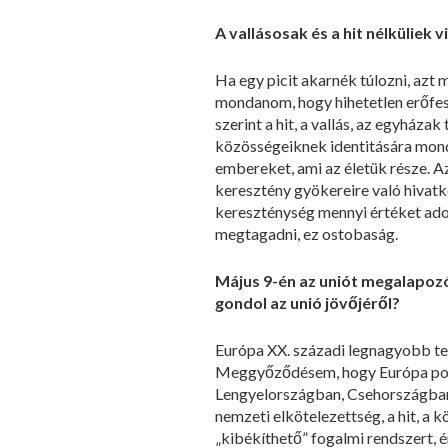
A vallásosak és a hit nélküliek 
Ha egy picit akarnék túlozni, azt 
mondanom, hogy hihetetlen erőfeszí
szerint a hit, a vallás, az egyházak
közösségeiknek identitására mond
embereket, ami az életük része. 
keresztény gyökereire való hivat
kereszténység mennyi értéket adott
megtagadni, ez ostobaság.
Május 9-én az uniót megalapozó
gondol az unió jövőjéről?
Európa XX. századi legnagyobb tel
Meggyőződésem, hogy Európa polit
Lengyelországban, Csehországban
nemzeti elkötelezettség, a hit, a
„kibékíthető” fogalmi rendszert, 