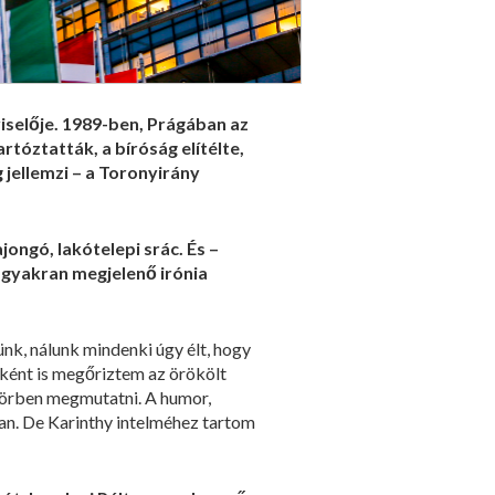
pviselője. 1989-ben, Prágában az
tóztatták, a bíróság elítélte,
 jellemzi – a Toronyirány
ongó, lakótelepi srác. És –
 gyakran megjelenő irónia
nk, nálunk mindenki úgy élt, hogy
ttként is megőriztem az örökölt
körben megmutatni. A humor,
ban. De Karinthy intelméhez tartom