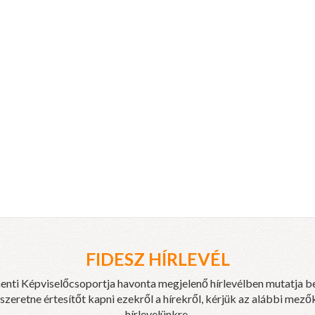
FIDESZ HÍRLEVÉL
enti Képviselőcsoportja havonta megjelenő hírlevélben mutatja b
eretne értesítőt kapni ezekről a hírekről, kérjük az alábbi mezők
hírlevelünkre.