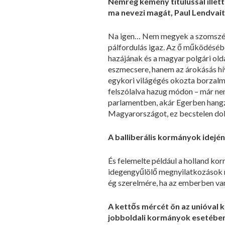
Nemrég kemény titulussal illett
ma nevezi magát, Paul Lendvait
Na igen… Nem megyek a szomszédba
pálfordulás igaz. Az ő működésében
hazájának és a magyar polgári old
eszmecsere, hanem az árokásás hív
egykori világégés okozta borzalm
felszólalva hazug módon – már nem
parlamentben, akár Egerben hangza
Magyarországot, ez becstelen do
A balliberális kormányok idejé
És felemelte például a holland ko
idegengyűlölő megnyilatkozások m
ég szerelmére, ha az emberben va
A kettős mércét ön az unióval ka
jobboldali kormányok esetében 