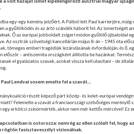
e a volt hazáját ismét kipellengérező ausztriai magyar újságí
.
 egy-egy kemény jelzőért. A Pálból lett Paul karrierjére, máig n
 a gyűlölködés és az ártó szándék háborít fel. Az ismertségét arr
alnak. Ő az európai jobboldalt zsigeri módon gyűlölő újbaloldal e
e. Az osztrák szövetségi kancellárián május 8-án – 1945 óta elő
ak, tömeges emberi tragédiák lezárulásának évfordulóján, és ő, 
 először – antiszemita országként állította be hazánkat. Termész
nak el gyalázatos szavak, azokat vissza kell utasítani – de álta
log.
n Paul Lendvai sosem emelte fel a szavát…
rmánykoalíció részét képező párt közép- és kelet-európai vendég
iatt? Felemelte a szavát a franciaországi szélsőséges merénylő 
n egy erkölcsi zsinórmérték, akkor nem mér kettős mércével! Ez e
pcsolatban is ostorozza: nemrég az ellen szólalt fel, hogy az
rögtön fasisztaveszélyt vizionálnak.