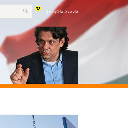
Gyengénlátó verzió