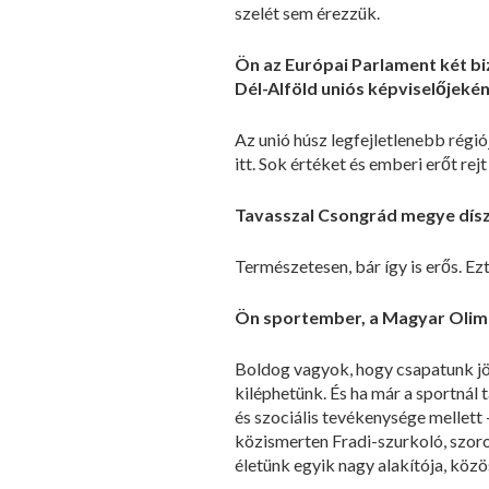
szelét sem érezzük.
Ön az Európai Parlament két biz
Dél-Alföld uniós képviselőjekén
Az unió húsz legfejletlenebb régió
itt. Sok értéket és emberi erőt rejt
Tavasszal Csongrád megye díszp
Természetesen, bár így is erős. E
Ön sportember, a Magyar Olimpi
Boldog vagyok, hogy csapatunk jöv
kiléphetünk. És ha már a sportnál
és szociális tevékenysége mellett 
közismerten Fradi-szurkoló, szoro
életünk egyik nagy alakítója, közö