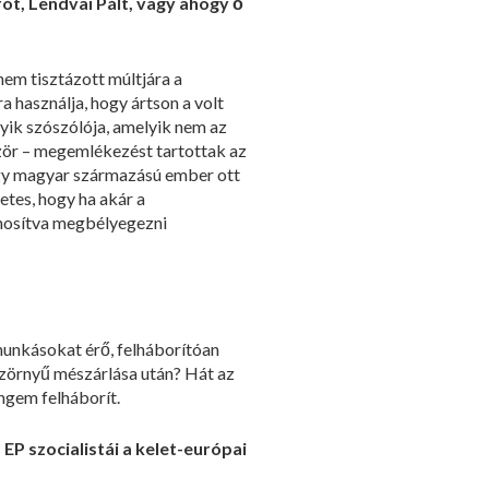
rót, Lendvai Pált, vagy ahogy ő
em tisztázott múltjára a
a használja, hogy ártson a volt
gyik szószólója, amelyik nem az
ször – megemlékezést tartottak az
egy magyar származású ember ott
etes, hogy ha akár a
lánosítva megbélyegezni
munkásokat érő, felháborítóan
szörnyű mészárlása után? Hát az
ngem felháborít.
 EP szocialistái a kelet-európai