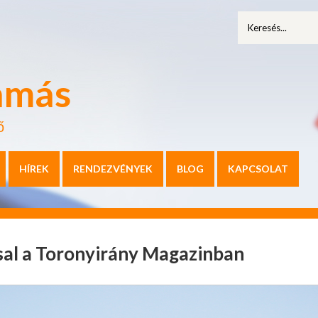
amás
ő
HÍREK
RENDEZVÉNYEK
BLOG
KAPCSOLAT
sal a Toronyirány Magazinban