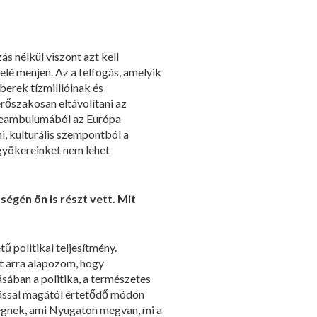
s nélkül viszont azt kell
elé menjen. Az a felfogás, amelyik
mberek tízmillióinak és
rőszakosan eltávolítani az
preambulumából az Európa
, kulturális szempontból a
 gyökereinket nem lehet
gén ön is részt vett. Mit
 politikai teljesítmény.
t arra alapozom, hogy
ban a politika, a természetes
ymással magától értetődő módon
ségnek, ami Nyugaton megvan, mi a