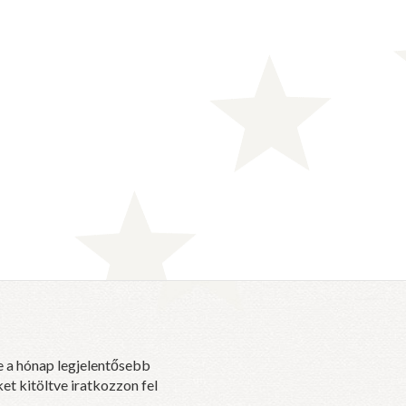
e a hónap legjelentősebb
et kitöltve iratkozzon fel