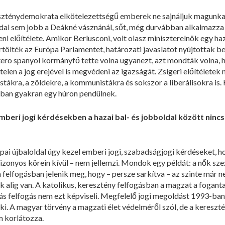
eszténydemokrata elkötelezettségű emberek ne sajnáljuk magunka
oldal sem jobb a Deákné vásznánál, sőt, még durvábban alkalmazza
i előítélete. Amikor Berlusconi, volt olasz miniszterelnök egy h
ürtölték az Európa Parlamentet, határozati javaslatot nyújtottak b
ro spanyol kormányfő tette volna ugyanezt, azt mondták volna, h
elen a jog erejével is megvédeni az igazságát. Zsigeri előítéletek
stákra, a zöldekre, a kommunistákra és sokszor a liberálisokra is
kban gyakran egy húron pendülnek.
mberi jogi kérdésekben a hazai bal- és jobboldal között nin
ai újbaloldal úgy kezel emberi jogi, szabadságjogi kérdéseket, ho
zonyos körein kívül – nem jellemzi. Mondok egy példát: a nők szex
 felfogásban jelenik meg, hogy – persze sarkítva – az szinte már n
k alig van. A katolikus, keresztény felfogásban a magzat a fogantat
Más felfogás nem ezt képviseli. Megfelelő jogi megoldást 1993-b
t ki. A magyar törvény a magzati élet védelméről szól, de a keresz
 korlátozza.