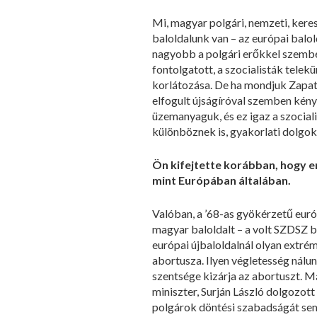
Mi, magyar polgári, nemzeti, ker
baloldalunk van – az európai bal
nagyobb a polgári erőkkel szemben
fontolgatott, a szocialisták telek
korlátozása. De ha mondjuk Zapate
elfogult újságíróval szemben kényt
üzemanyaguk, és ez igaz a szociali
különböznek is, gyakorlati dolgo
Ön kifejtette korábban, hogy e
mint Európában általában.
Valóban, a ’68-as gyökérzetű európ
magyar baloldalt – a volt SZDSZ bi
európai újbaloldalnál olyan extrém
abortusza. Ilyen végletesség nálun
szentsége kizárja az abortuszt. 
miniszter, Surján László dolgozot
polgárok döntési szabadságát sem