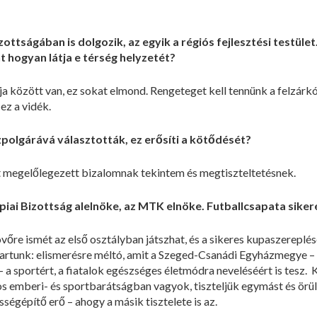
ottságában is dolgozik, az egyik a régiós fejlesztési testül
t hogyan látja e térség helyzetét?
ja között van, ez sokat elmond. Rengeteget kell tennünk a felzárkó
 ez a vidék.
olgárává választották, ez erősíti a kötődését?
zt megelőlegezett bizalomnak tekintem és megtiszteltetésnek.
ai Bizottság alelnöke, az MTK elnöke. Futballcsapata sike
őre ismét az első osztályban játszhat, és a sikeres kupaszereplé
 tartunk: elismerésre méltó, amit a Szeged-Csanádi Egyházmegye – 
– a sportért, a fiatalok egészséges életmódra neveléséért is tesz. 
s emberi- és sportbarátságban vagyok, tiszteljük egymást és örül
sségépítő erő – ahogy a másik tisztelete is az.