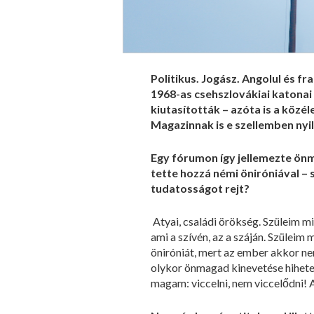
Politikus. Jogász. Angolul és fr
1968-as csehszlovákiai katonai
kiutasították – azóta is a közél
Magazinnak is e szellemben nyi
Egy fórumon így jellemezte önma
tette hozzá némi öniróniával – 
tudatosságot rejt?
Atyai, családi örökség. Szüleim m
ami a szívén, az a száján. Szüleim
öniróniát, mert az ember akkor n
olykor önmagad kinevetése hihetet
magam: viccelni, nem viccelődni! A