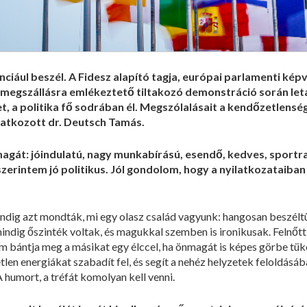
anciául beszél. A Fidesz alapító tagja, európai parlamenti ké
 megszállásra emlékeztető tiltakozó demonstráció során letar
et, a politika fő sodrában él. Megszólalásait a kendőzetlenség
latkozott dr. Deutsch Tamás.
gát: jóindulatú, nagy munkabírású, esendő, kedves, sportraj
szerintem jó politikus.
Jól gondolom, hogy a nyilatkozataiban
indig azt mondták, mi egy olasz család vagyunk: hangosan beszéltü
 mindig őszinték voltak, és magukkal szemben is ironikusak. Felnő
em bántja meg a másikat egy élccel, ha önmagát is képes görbe tü
len energiákat szabadít fel, és segít a nehéz helyzetek feloldásá
 humort, a tréfát komolyan kell venni.