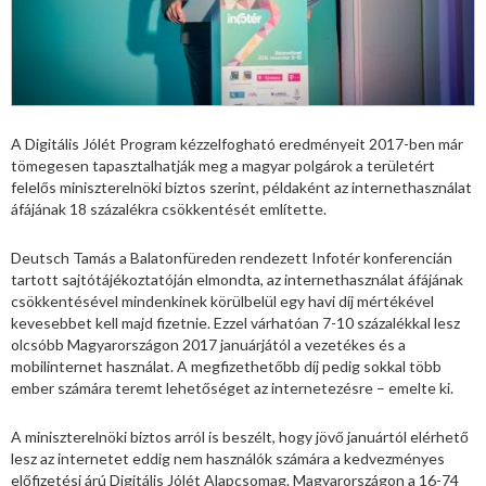
A Digitális Jólét Program kézzelfogható eredményeit 2017-ben már
tömegesen tapasztalhatják meg a magyar polgárok a területért
felelős miniszterelnöki biztos szerint, példaként az internethasználat
áfájának 18 százalékra csökkentését említette.
Deutsch Tamás a Balatonfüreden rendezett Infotér konferencián
tartott sajtótájékoztatóján elmondta, az internethasználat áfájának
csökkentésével mindenkinek körülbelül egy havi díj mértékével
kevesebbet kell majd fizetnie. Ezzel várhatóan 7-10 százalékkal lesz
olcsóbb Magyarországon 2017 januárjától a vezetékes és a
mobilinternet használat. A megfizethetőbb díj pedig sokkal több
ember számára teremt lehetőséget az internetezésre – emelte ki.
A miniszterelnöki biztos arról is beszélt, hogy jövő januártól elérhető
lesz az internetet eddig nem használók számára a kedvezményes
előfizetési árú Digitális Jólét Alapcsomag. Magyarországon a 16-74