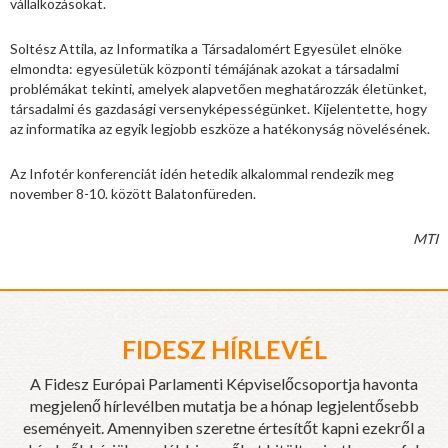
vállalkozásokat.
Soltész Attila, az Informatika a Társadalomért Egyesület elnöke
elmondta: egyesületük központi témájának azokat a társadalmi
problémákat tekinti, amelyek alapvetően meghatározzák életünket,
társadalmi és gazdasági versenyképességünket. Kijelentette, hogy
az informatika az egyik legjobb eszköze a hatékonyság növelésének.
Az Infotér konferenciát idén hetedik alkalommal rendezik meg
november 8-10. között Balatonfüreden.
MTI
FIDESZ HÍRLEVÉL
A Fidesz Európai Parlamenti Képviselőcsoportja havonta
megjelenő hírlevélben mutatja be a hónap legjelentősebb
eseményeit. Amennyiben szeretne értesítőt kapni ezekről a