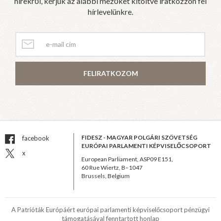
hírekről, kérjük az alábbi mezőket kitöltve iratkozzon fel
hírlevelünkre.
FELIRATKOZOM
FIDESZ - MAGYAR POLGÁRI SZÖVETSÉG
facebook
EURÓPAI PARLAMENTI KÉPVISELŐCSOPORT
x
European Parliament, ASP09 E151,
60 Rue Wiertz, B–1047
Brussels, Belgium
A Patrióták Európáért európai parlamenti képviselőcsoport pénzügyi
támogatásával fenntartott honlap