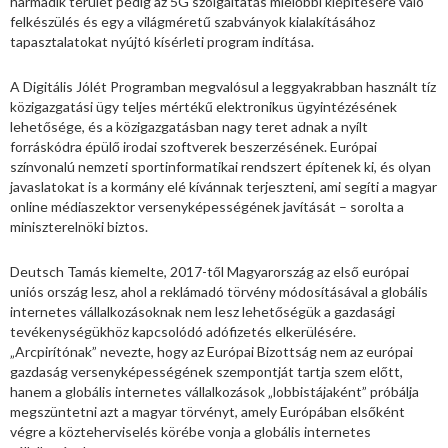
harmadik terület pedig az 5G szolgáltatás mielőbbi kiépítésére való
felkészülés és egy a világméretű szabványok kialakításához
tapasztalatokat nyújtó kísérleti program indítása.
A Digitális Jólét Programban megvalósul a leggyakrabban használt tíz
közigazgatási ügy teljes mértékű elektronikus ügyintézésének
lehetősége, és a közigazgatásban nagy teret adnak a nyílt
forráskódra épülő irodai szoftverek beszerzésének. Európai
színvonalú nemzeti sportinformatikai rendszert építenek ki, és olyan
javaslatokat is a kormány elé kívánnak terjeszteni, ami segíti a magyar
online médiaszektor versenyképességének javítását – sorolta a
miniszterelnöki biztos.
Deutsch Tamás kiemelte, 2017-től Magyarország az első európai
uniós ország lesz, ahol a reklámadó törvény módosításával a globális
internetes vállalkozásoknak nem lesz lehetőségük a gazdasági
tevékenységükhöz kapcsolódó adófizetés elkerülésére.
„Arcpirítónak” nevezte, hogy az Európai Bizottság nem az európai
gazdaság versenyképességének szempontját tartja szem előtt,
hanem a globális internetes vállalkozások „lobbistájaként” próbálja
megszüntetni azt a magyar törvényt, amely Európában elsőként
végre a közteherviselés körébe vonja a globális internetes