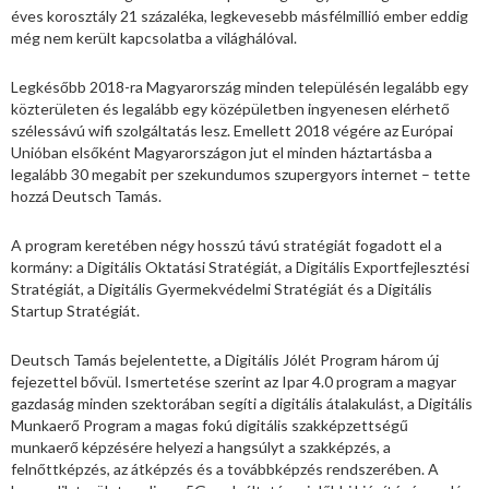
éves korosztály 21 százaléka, legkevesebb másfélmillió ember eddig
még nem került kapcsolatba a világhálóval.
Legkésőbb 2018-ra Magyarország minden településén legalább egy
közterületen és legalább egy középületben ingyenesen elérhető
szélessávú wifi szolgáltatás lesz. Emellett 2018 végére az Európai
Unióban elsőként Magyarországon jut el minden háztartásba a
legalább 30 megabit per szekundumos szupergyors internet – tette
hozzá Deutsch Tamás.
A program keretében négy hosszú távú stratégiát fogadott el a
kormány: a Digitális Oktatási Stratégiát, a Digitális Exportfejlesztési
Stratégiát, a Digitális Gyermekvédelmi Stratégiát és a Digitális
Startup Stratégiát.
Deutsch Tamás bejelentette, a Digitális Jólét Program három új
fejezettel bővül. Ismertetése szerint az Ipar 4.0 program a magyar
gazdaság minden szektorában segíti a digitális átalakulást, a Digitális
Munkaerő Program a magas fokú digitális szakképzettségű
munkaerő képzésére helyezi a hangsúlyt a szakképzés, a
felnőttképzés, az átképzés és a továbbképzés rendszerében. A