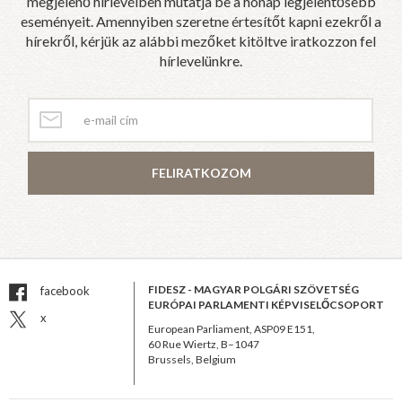
megjelenő hírlevélben mutatja be a hónap legjelentősebb
eseményeit. Amennyiben szeretne értesítőt kapni ezekről a
hírekről, kérjük az alábbi mezőket kitöltve iratkozzon fel
hírlevelünkre.
FELIRATKOZOM
FIDESZ - MAGYAR POLGÁRI SZÖVETSÉG
facebook
EURÓPAI PARLAMENTI KÉPVISELŐCSOPORT
x
European Parliament, ASP09 E151,
60 Rue Wiertz, B–1047
Brussels, Belgium