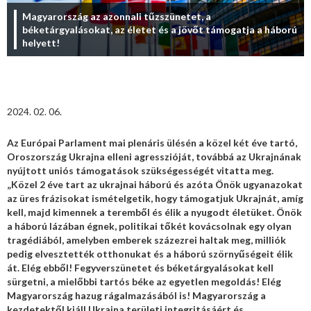
Magyarország az azonnali tűzszünetet, a
béketárgyalásokat, az életet és a jövőt támogatja a háború
helyett!
2024. 02. 06.
Az Európai Parlament mai plenáris ülésén a közel két éve tartó,
Oroszország Ukrajna elleni agresszióját, továbbá az Ukrajnának
nyújtott uniós támogatások szükségességét vitatta meg.
„Közel 2 éve tart az ukrajnai háború és azóta Önök ugyanazokat
az üres frázisokat ismételgetik, hogy támogatjuk Ukrajnát, amíg
kell, majd kimennek a teremből és élik a nyugodt életüket. Önök
a háború lázában égnek, politikai tőkét kovácsolnak egy olyan
tragédiából, amelyben emberek százezrei haltak meg, milliók
pedig elvesztették otthonukat és a háború szörnyűségeit élik
át. Elég ebből! Fegyverszünetet és béketárgyalásokat kell
sürgetni, a mielőbbi tartós béke az egyetlen megoldás! Elég
Magyarország hazug rágalmazásából is! Magyarország a
kezdetektől kiáll Ukrajna területi integritásáért és