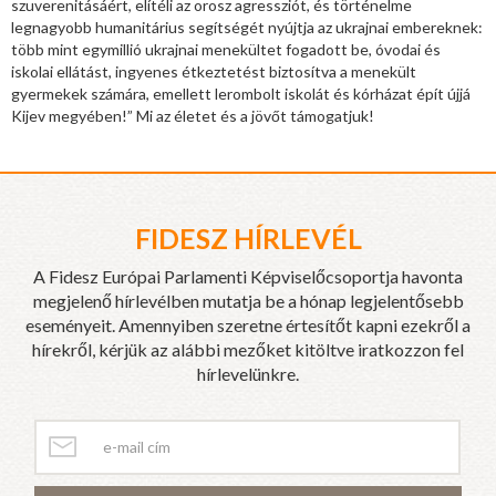
szuverenitásáért, elítéli az orosz agressziót, és történelme
legnagyobb humanitárius segítségét nyújtja az ukrajnai embereknek:
több mint egymillió ukrajnai menekültet fogadott be, óvodai és
iskolai ellátást, ingyenes étkeztetést biztosítva a menekült
gyermekek számára, emellett lerombolt iskolát és kórházat épít újjá
Kijev megyében!” Mi az életet és a jövőt támogatjuk!
FIDESZ HÍRLEVÉL
A Fidesz Európai Parlamenti Képviselőcsoportja havonta
megjelenő hírlevélben mutatja be a hónap legjelentősebb
eseményeit. Amennyiben szeretne értesítőt kapni ezekről a
hírekről, kérjük az alábbi mezőket kitöltve iratkozzon fel
hírlevelünkre.