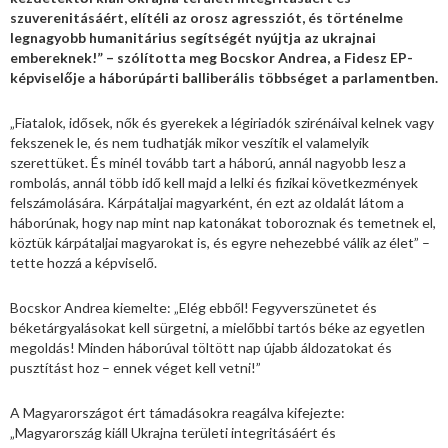
szuverenitásáért, elítéli az orosz agressziót, és történelme
legnagyobb humanitárius segítségét nyújtja az ukrajnai
embereknek!” – szólította meg Bocskor Andrea, a Fidesz EP-
képviselője a háborúpárti balliberális többséget a parlamentben.
„Fiatalok, idősek, nők és gyerekek a légiriadók szirénáival kelnek vagy
fekszenek le, és nem tudhatják mikor veszítik el valamelyik
szerettüket. És minél tovább tart a háború, annál nagyobb lesz a
rombolás, annál több idő kell majd a lelki és fizikai következmények
felszámolására. Kárpátaljai magyarként, én ezt az oldalát látom a
háborúnak, hogy nap mint nap katonákat toboroznak és temetnek el,
köztük kárpátaljai magyarokat is, és egyre nehezebbé válik az élet” –
tette hozzá a képviselő.
Bocskor Andrea kiemelte: „Elég ebből! Fegyverszünetet és
béketárgyalásokat kell sürgetni, a mielőbbi tartós béke az egyetlen
megoldás! Minden háborúval töltött nap újabb áldozatokat és
pusztítást hoz – ennek véget kell vetni!”
A Magyarországot ért támadásokra reagálva kifejezte:
„Magyarország kiáll Ukrajna területi integritásáért és