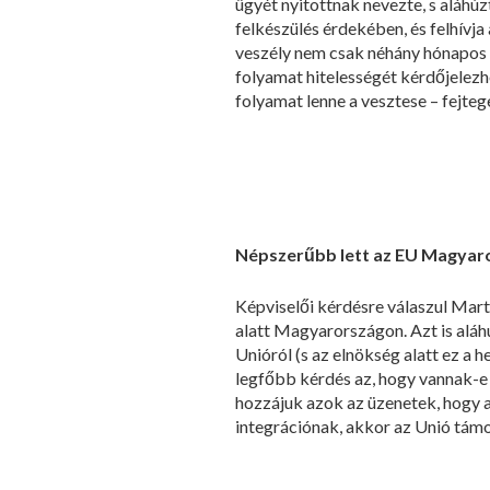
ügyét nyitottnak nevezte, s aláhú
felkészülés érdekében, és felhívja 
veszély nem csak néhány hónapos 
folyamat hitelességét kérdőjelezh
folyamat lenne a vesztese – fejtege
Népszerűbb lett az EU Magyar
Képviselői kérdésre válaszul Mar
alatt Magyarországon. Azt is aláh
Unióról (s az elnökség alatt ez a 
legfőbb kérdés az, hogy vannak-e 
hozzájuk azok az üzenetek, hogy a
integrációnak, akkor az Unió támo