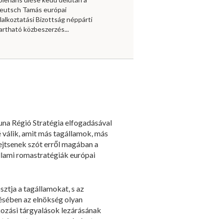
 Deutsch Tamás európai
lalkoztatási Bizottság néppárti
artható közbeszerzés...
una Régió Stratégia elfogadásával
válik, amit más tagállamok, más
ejtsenek szót erről magában a
állami romastratégiák európai
sztja a tagállamokat, s az
désében az elnökség olyan
ozási tárgyalások lezárásának