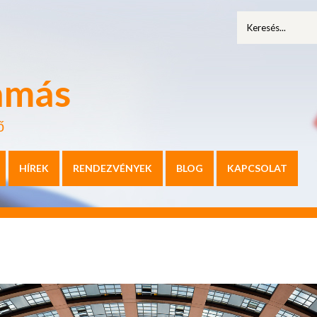
amás
ő
HÍREK
RENDEZVÉNYEK
BLOG
KAPCSOLAT