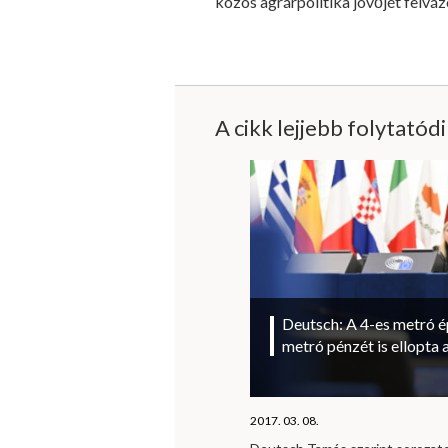
közös agrárpolitika jövőjét felvá
A cikk lejjebb folytatód
Deutsch: A 4-es metró ép
metró pénzét is ellopta 
2017. 03. 08.