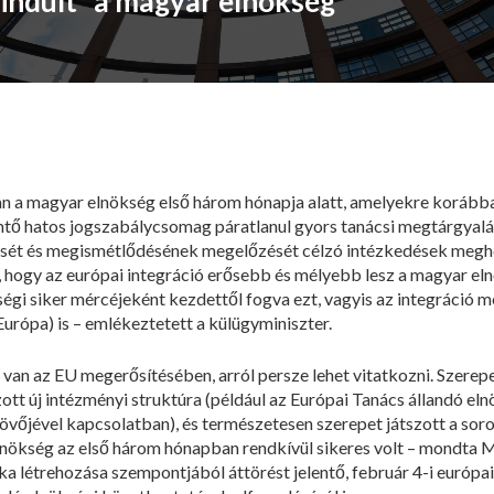
eindult” a magyar elnökség
 a magyar elnökség első három hónapja alatt, amelyekre korábban
ő hatos jogszabálycsomag páratlanul gyors tanácsi megtárgyalá
dését és megismétlődésének megelőzését célzó intézkedések megh
 hogy az európai integráció erősebb és mélyebb lesz a magyar eln
égi siker mércéjeként kezdettől fogva ezt, vagyis az integráció 
Európa) is – emlékeztetett a külügyminiszter.
van az EU megerősítésében, arról persze lehet vitatkozni. Szerepet
ott új intézményi struktúra (például az Európai Tanács állandó elnö
őjével kapcsolatban), és természetesen szerepet játszott a soros
elnökség az első három hónapban rendkívül sikeres volt – mondta 
ika létrehozása szempontjából áttörést jelentő, február 4-i európa