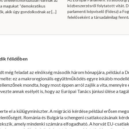
os önellentmondásban vannak az
közbeszerzésről folytatott vitát.
 a magukat “demokratikus
parlamenti képviselő (Fidesz) a Fog
rők, akik úgy gondolkodnak az
[…]
felelőseként a társadalmilag fennt
dik félidőben
dt még feladat az elnökség második három hónapjára, például a D
melte: ez a makroregionális együttműködés egyre inkább modellé 
ellemzőnek mondta, hogy most éppen arról zajlik a vita, mennyire 
vezte annak esélyét is, hogy az Európai Tanács júniusi ülése a tag
merte el a külügyminiszter. A migráció kérdése például erősen mego
 jelentőségét. Románia és Bulgária schengeni csatlakozásának kér
kszik, amely mindenki számára elfogadható. A horvát EU-csatlak