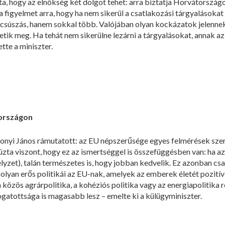
zta, hogy az elnökség két dolgot tehet: arra biztatja Horvátorszá
a figyelmet arra, hogy ha nem sikerül a csatlakozási tárgyalásokat 
csúszás, hanem sokkal több. Valójában olyan kockázatok jelennek
etik meg. Ha tehát nem sikerülne lezárni a tárgyalásokat, annak az
tte a miniszter.
országon
tonyi János rámutatott: az EU népszerűsége egyes felmérések szer
úzta viszont, hogy ez az ismertséggel is összefüggésben van: ha 
helyzet), talán természetes is, hogy jobban kedvelik. Ez azonban c
olyan erős politikái az EU-nak, amelyek az emberek életét pozitív
 közös agrárpolitika, a kohéziós politika vagy az energiapolitika 
gatottsága is magasabb lesz – emelte ki a külügyminiszter.