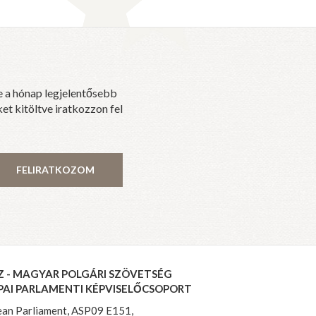
e a hónap legjelentősebb
et kitöltve iratkozzon fel
FELIRATKOZOM
Z - MAGYAR POLGÁRI SZÖVETSÉG
PAI PARLAMENTI KÉPVISELŐCSOPORT
an Parliament, ASP09 E151,