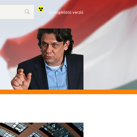
Gyengénlátó verzió