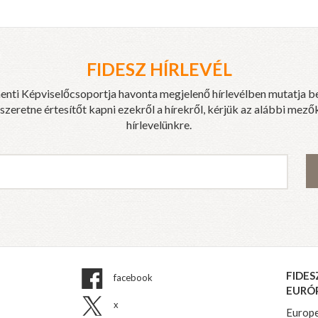
FIDESZ HÍRLEVÉL
enti Képviselőcsoportja havonta megjelenő hírlevélben mutatja b
eretne értesítőt kapni ezekről a hírekről, kérjük az alábbi mezők
hírlevelünkre.
FIDES
facebook
EURÓ
x
Europe