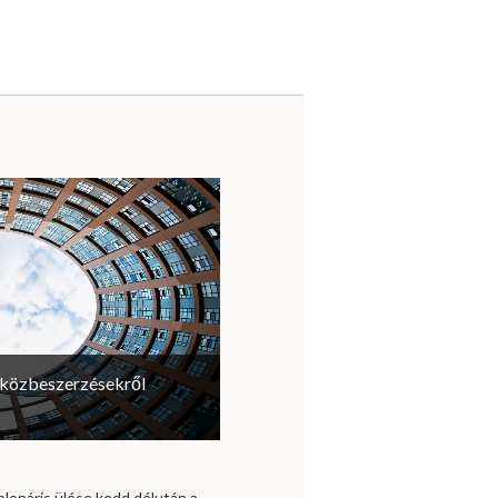
a közbeszerzésekről
plenáris ülése kedd délután a