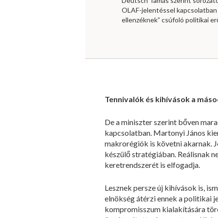
Deutsch Tamás szerint sorozat
OLAF-jelentéssel kapcsolatban
ellenzéknek” csúfoló politikai e
Tennivalók és kihívások a máso
De a miniszter szerint bőven mara
kapcsolatban. Martonyi János kie
makrorégiók is követni akarnak. J
készülő stratégiában. Reálisnak ne
keretrendszerét is elfogadja.
Lesznek persze új kihívások is, is
elnökség átérzi ennek a politikai
kompromisszum kialakítására töre