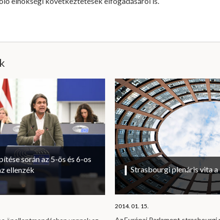
zoló elnökségi következtetések elfogadásáról is.
ik
ítése során az 5-ös és 6-os
Strasbourgi plenáris vita 
az ellenzék
2014. 01. 15.
Az Európai Parlament strasbourgi 