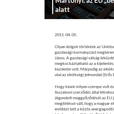
Martonyi: az EU „b
alatt
2011. 04. 05.
Olyan dolgok történtek az Unióban
gazdasági kormányzást megteremt
János. A gazdasági válság leküz
megkockáztatható az a kijelentés,
kezdetén volt. Márpedig az elnöks
utal az elnökségi jelmondat (Erős 
Hogy kinek milyen szerepe volt és 
lisszaboni szerződés által létrehoz
átgondolt meggyőződését az EU jöv
megítéléssé vált, hogy a magyar 
említést tett a közös energiapolit