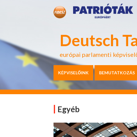
Deutsch T
európai parlamenti képvisel
KÉPVISELŐINK
BEMUTATKOZÁS
Egyéb