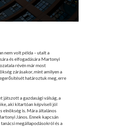
 nem volt példa – utalt a
sára és elfogadására Martonyi
ozatala révén már most
ökség zárásakor, mint amilyen a
megerősítését határoztuk meg, erre
 játszott a gazdasági válság, a
ke, aki kitartóan képviseli jól
 elnökség is. Mára általános
Martonyi János. Ennek kapcsán
i tanácsi megállapodásokról és a