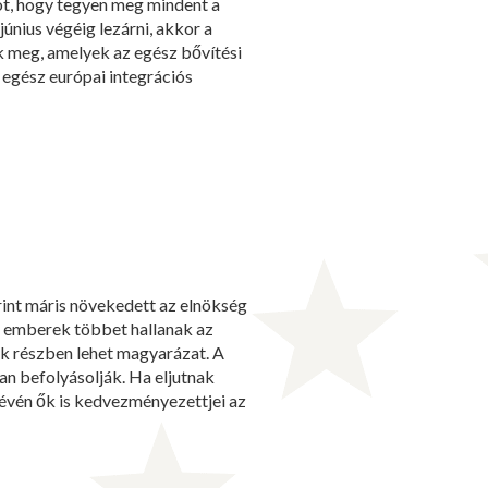
got, hogy tegyen meg mindent a
június végéig lezárni, akkor a
 meg, amelyek az egész bővítési
 egész európai integrációs
int máris növekedett az elnökség
az emberek többet hallanak az
sak részben lehet magyarázat. A
an befolyásolják. Ha eljutnak
révén ők is kedvezményezettjei az