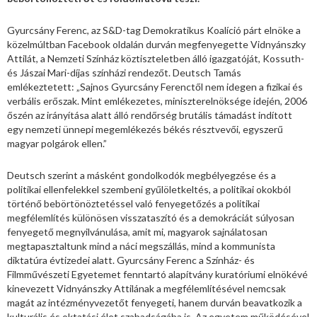
Gyurcsány Ferenc, az S&D-tag Demokratikus Koalíció párt elnöke a
közelmúltban Facebook oldalán durván megfenyegette Vidnyánszky
Attilát, a Nemzeti Színház köztiszteletben álló igazgatóját, Kossuth-
és Jászai Mari-díjas színházi rendezőt. Deutsch Tamás
emlékeztetett: „Sajnos Gyurcsány Ferenctől nem idegen a fizikai és
verbális erőszak. Mint emlékezetes, miniszterelnöksége idején, 2006
őszén az irányítása alatt álló rendőrség brutális támadást indított
egy nemzeti ünnepi megemlékezés békés résztvevői, egyszerű
magyar polgárok ellen.”
Deutsch szerint a másként gondolkodók megbélyegzése és a
politikai ellenfelekkel szembeni gyűlöletkeltés, a politikai okokból
történő bebörtönöztetéssel való fenyegetőzés a politikai
megfélemlítés különösen visszataszító és a demokráciát súlyosan
fenyegető megnyilvánulása, amit mi, magyarok sajnálatosan
megtapasztaltunk mind a náci megszállás, mind a kommunista
diktatúra évtizedei alatt. Gyurcsány Ferenc a Színház- és
Filmművészeti Egyetemet fenntartó alapítvány kuratóriumi elnökévé
kinevezett Vidnyánszky Attilának a megfélemlítésével nemcsak
magát az intézményvezetőt fenyegeti, hanem durván beavatkozik a
kulturális és oktatási élet szabadságába is. Az egyetem működésével