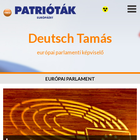
Deutsch Tamás
európai parlamenti képviselő
EURÓPAI PARLAMENT