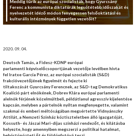
Meddig tűrik az európai szocialisták, hogy Gyurcsány
Ferenc a kommunista diktatúrák legsötétebb időszakát és
nyelvezetét idéző módon fenyegessen felsőoktatási és
kulturális intézmények független vezetőit?
2020. 09. 04.
Deutsch Tamás, a Fidesz-KDNP európai
parlamenti képviselőcsoportjának vezetője levélben hívta
fel Iratxe García Pérez, az európai szocialisták (S&D)
frakcióvezetőjének figyelmét és fejezte ki
tiltakozását Gyurcsány Ferencnek, az S&D-tag Demokratikus
Koalíció párt elnökének, Dobrev Klára európai parlamenti
alelnök férjének közelmúltbeli, példátlanul agresszív kijelentése
kapcsán, melyben a pártelnök nyíltan megfenyegette, valamint
szakmai és emberi méltóságában megsértette Vidnyánszky
Attilát, a Nemzeti Színház köztiszteletben álló igazgatóját,
Kossuth- és Jászai Mari-díjas színházi rendezőt, és kilátásba
helyezte, hogy amennyiben megszerzi a politikai hatalmat,
bebörtönözteti őt és földönfutóvá teszi.