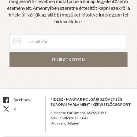
megjelenő hírlevélben mutatja be a hónap legjelentősebb
eseményeit. Amennyiben szeretne értesítőt kapni ezekről a
hírekről, kérjük az alábbi mezőket kitöltve iratkozzon fel
hírlevelünkre.
FELIRATKOZOM
FIDESZ - MAGYAR POLGÁRI SZÖVETSÉG
facebook
EURÓPAI PARLAMENTI KÉPVISELŐCSOPORT
x
European Parliament, ASP09 E151,
60 Rue Wiertz, B–1047
Brussels, Belgium