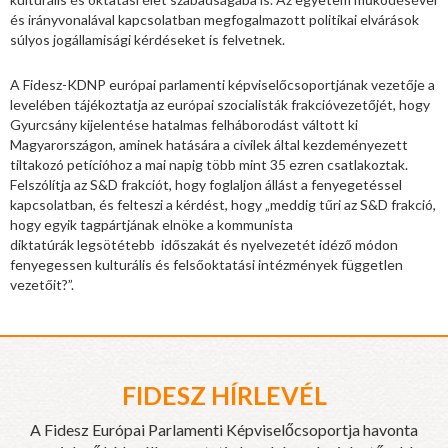
és irányvonalával kapcsolatban megfogalmazott politikai elvárások
súlyos jogállamisági kérdéseket is felvetnek.
A Fidesz-KDNP európai parlamenti képviselőcsoportjának vezetője a
levelében tájékoztatja az európai szocialisták frakcióvezetőjét, hogy
Gyurcsány kijelentése hatalmas felháborodást váltott ki
Magyarországon, aminek hatására a civilek által kezdeményezett
tiltakozó petícióhoz a mai napig több mint 35 ezren csatlakoztak.
Felszólítja az S&D frakciót, hogy foglaljon állást a fenyegetéssel
kapcsolatban, és felteszi a kérdést, hogy „meddig tűri az S&D frakció,
hogy egyik tagpártjának elnöke a kommunista
diktatúrák legsötétebb időszakát és nyelvezetét idéző módon
fenyegessen kulturális és felsőoktatási intézmények független
vezetőit?”.
FIDESZ HÍRLEVÉL
A Fidesz Európai Parlamenti Képviselőcsoportja havonta