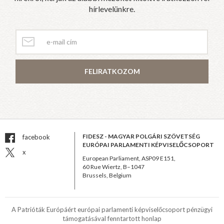
hírlevelünkre.
FELIRATKOZOM
FIDESZ - MAGYAR POLGÁRI SZÖVETSÉG
facebook
EURÓPAI PARLAMENTI KÉPVISELŐCSOPORT
x
European Parliament, ASP09 E151,
60 Rue Wiertz, B–1047
Brussels, Belgium
A Patrióták Európáért európai parlamenti képviselőcsoport pénzügyi
támogatásával fenntartott honlap