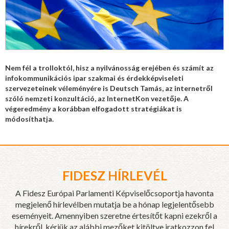
Nem fél a trolloktól, hisz a nyilvánosság erejében és számít az
infokommunikációs ipar szakmai és érdekképviseleti
szervezeteinek véleményére is Deutsch Tamás, az internetről
szóló nemzeti konzultáció, az InternetKon vezetője. A
végeredmény a korábban elfogadott stratégiákat is
módosíthatja.
FIDESZ HÍRLEVÉL
A Fidesz Európai Parlamenti Képviselőcsoportja havonta
megjelenő hírlevélben mutatja be a hónap legjelentősebb
eseményeit. Amennyiben szeretne értesítőt kapni ezekről a
hírekről, kérjük az alábbi mezőket kitöltve iratkozzon fel