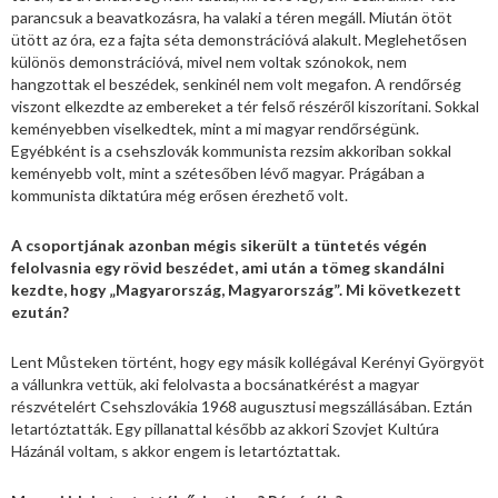
parancsuk a beavatkozásra, ha valaki a téren megáll. Miután ötöt
ütött az óra, ez a fajta séta demonstrációvá alakult. Meglehetősen
különös demonstrációvá, mivel nem voltak szónokok, nem
hangzottak el beszédek, senkinél nem volt megafon. A rendőrség
viszont elkezdte az embereket a tér felső részéről kiszorítani. Sokkal
keményebben viselkedtek, mint a mi magyar rendőrségünk.
Egyébként is a csehszlovák kommunista rezsim akkoriban sokkal
keményebb volt, mint a szétesőben lévő magyar. Prágában a
kommunista diktatúra még erősen érezhető volt.
A csoportjának azonban mégis sikerült a tüntetés végén
felolvasnia egy rövid beszédet, ami után a tömeg skandálni
kezdte, hogy „Magyarország, Magyarország”. Mi következett
ezután?
Lent Můsteken történt, hogy egy másik kollégával Kerényi Györgyöt
a vállunkra vettük, aki felolvasta a bocsánatkérést a magyar
részvételért Csehszlovákia 1968 augusztusi megszállásában. Eztán
letartóztatták. Egy pillanattal később az akkori Szovjet Kultúra
Házánál voltam, s akkor engem is letartóztattak.