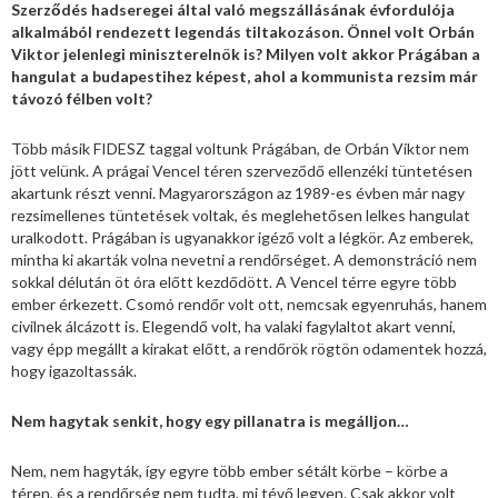
Szerződés hadseregei által való megszállásának évfordulója
alkalmából rendezett legendás tiltakozáson. Önnel volt Orbán
Viktor jelenlegi miniszterelnök is? Milyen volt akkor Prágában a
hangulat a budapestihez képest, ahol a kommunista rezsim már
távozó félben volt?
Több másik FIDESZ taggal voltunk Prágában, de Orbán Viktor nem
jött velünk. A prágai Vencel téren szerveződő ellenzéki tüntetésen
akartunk részt venni. Magyarországon az 1989-es évben már nagy
rezsimellenes tüntetések voltak, és meglehetősen lelkes hangulat
uralkodott. Prágában is ugyanakkor igéző volt a légkör. Az emberek,
mintha ki akarták volna nevetni a rendőrséget. A demonstráció nem
sokkal délután öt óra előtt kezdődött. A Vencel térre egyre több
ember érkezett. Csomó rendőr volt ott, nemcsak egyenruhás, hanem
civilnek álcázott is. Elegendő volt, ha valaki fagylaltot akart venni,
vagy épp megállt a kirakat előtt, a rendőrök rögtön odamentek hozzá,
hogy igazoltassák.
Nem hagytak senkit, hogy egy pillanatra is megálljon…
Nem, nem hagyták, így egyre több ember sétált körbe – körbe a
téren, és a rendőrség nem tudta, mi tévő legyen. Csak akkor volt