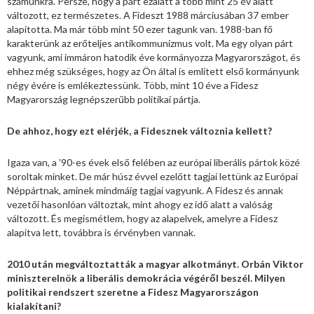
számunkra. Persze, hogy a párt ezalatt a több mint 25 év alatt
változott, ez természetes. A Fideszt 1988 márciusában 37 ember
alapította. Ma már több mint 50 ezer tagunk van. 1988-ban fő
karakterünk az erőteljes antikommunizmus volt. Ma egy olyan párt
vagyunk, ami immáron hatodik éve kormányozza Magyarországot, és
ehhez még szükséges, hogy az Ön által is említett első kormányunk
négy évére is emlékeztessünk. Több, mint 10 éve a Fidesz
Magyarország legnépszerűbb politikai pártja.
De ahhoz, hogy ezt elérjék, a Fidesznek változnia kellett?
Igaza van, a ’90-es évek első felében az európai liberális pártok közé
soroltak minket. De már húsz évvel ezelőtt tagjai lettünk az Európai
Néppártnak, aminek mindmáig tagjai vagyunk. A Fidesz és annak
vezetői hasonlóan változtak, mint ahogy ez idő alatt a valóság
változott. És megismétlem, hogy az alapelvek, amelyre a Fidesz
alapítva lett, továbbra is érvényben vannak.
2010 után megváltoztatták a magyar alkotmányt. Orbán Viktor
miniszterelnök a liberális demokrácia végéről beszél. Milyen
politikai rendszert szeretne a Fidesz Magyarországon
kialakítani?