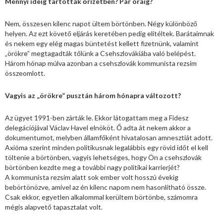
Mennyi ideig tartották őrizetben? Pár óráig?
Nem, összesen kilenc napot ültem börtönben. Négy különböző
helyen. Az ezt követő eljárás keretében pedig elítéltek. Barátaimnak
és nekem egy elég magas büntetést kellett fizetnünk, valamint
„örökre” megtagadták tőlünk a Csehszlovákiába való belépést.
Három hónap múlva azonban a csehszlovák kommunista rezsim
összeomlott.
Vagyis az „örökre” pusztán három hónapra változott?
Az ügyet 1991-ben zárták le. Ekkor látogattam meg a Fidesz
delegációjával Václav Havel elnököt. Ő adta át nekem akkor a
dokumentumot, melyben államfőként hivatalosan amnesztiát adott.
Axióma szerint minden politikusnak legalábbis egy rövid időt el kell
töltenie a börtönben, vagyis lehetséges, hogy Ön a csehszlovák
börtönben kezdte meg a további nagy politikai karrierjét?
A kommunista rezsim alatt sok ember volt hosszú évekig
bebörtönözve, amivel az én kilenc napom nem hasonlítható össze.
Csak ekkor, egyetlen alkalommal kerültem börtönbe, számomra
mégis alapvető tapasztalat volt.