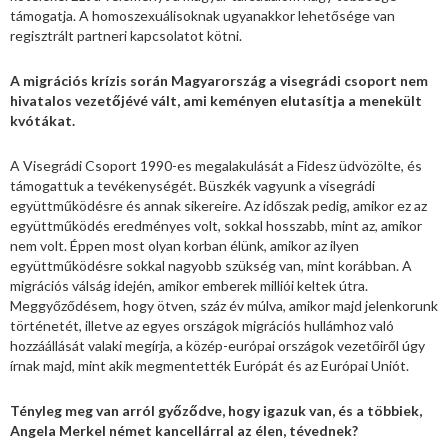
támogatja. A homoszexuálisoknak ugyanakkor lehetősége van
regisztrált partneri kapcsolatot kötni.
A migrációs krízis során Magyarország a visegrádi csoport nem
hivatalos vezetőjévé vált, ami keményen elutasítja a menekült
kvótákat.
A Visegrádi Csoport 1990-es megalakulását a Fidesz üdvözölte, és
támogattuk a tevékenységét. Büszkék vagyunk a visegrádi
együttműködésre és annak sikereire. Az időszak pedig, amikor ez az
együttműködés eredményes volt, sokkal hosszabb, mint az, amikor
nem volt. Éppen most olyan korban élünk, amikor az ilyen
együttműködésre sokkal nagyobb szükség van, mint korábban. A
migrációs válság idején, amikor emberek milliói keltek útra.
Meggyőződésem, hogy ötven, száz év múlva, amikor majd jelenkorunk
történetét, illetve az egyes országok migrációs hullámhoz való
hozzáállását valaki megírja, a közép-európai országok vezetőiről úgy
írnak majd, mint akik megmentették Európát és az Európai Uniót.
Tényleg meg van arról győződve, hogy igazuk van, és a többiek,
Angela Merkel német kancellárral az élen, tévednek?