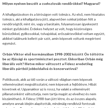
Milyen nyelven beszélt a csehszlovák rendőrökkel? Magyarul?
A kihallgatásokon és a bíróságon volt tolmács. Az első, nem hivatalos
tolmács, aki a kihallgatásra jött, alapvetően sokkal jobban félt a
rendőrségtől, mint én, vagy a barátaim, folyamatosan igyekezett
minket győzködni. Érdekes helyzet az volt, hogy közönséges
bűnözőkkel, gyilkosokkal, tolvajokkal, erőszaktevőkkel voltam együtt,
akikkel találnunk kellett pár szót, amin képesek voltunk megérteni
egymást.
Orbán Viktor első kormányában 1998-2002 között Ön töltötte
be az ifjúsági és sportminiszteri posztot. Ekkoriban Orbán még
liberális volt? Illetve mikor változott a Fidesz eredetileg
liberális pártból jobboldalivá és konzervatívvá?
Politikusok, akik az idő során a változó világban nem képesek
véleményüket megváltoztatni, nem képesek a fejlődésre. Hibát
követnek el. Ugyanakkor az is rossz, ha valaki a véleményét
pillanatonként változtatja, nem tartja magát az elveihez és nem
kiszámítható. A Fidesz 1988-ban jött létre, és az összes alapelv,
amelyre annak idején alapították, mindmáig rendkívül fontosak