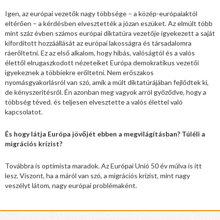
Igen, az európai vezetők nagy többsége – a közép-európaiaktól
eltérően – a kérdésben elvesztették a józan eszüket. Az elmúlt több
mint száz évben számos európai diktatúra vezetője igyekezett a saját
kifordított hozzáállását az európai lakosságra és társadalomra
ráerőltetni. Ez az első alkalom, hogy hibás, valóságtól és a valós
élettől elrugaszkodott nézeteiket Európa demokratikus vezetői
igyekeznek a többiekre erőltetni. Nem erőszakos
nyomásgyakorlásról van szó, amik a múlt diktatúrájában fejlődtek ki,
de kényszerítésről. Én azonban meg vagyok arról győződve, hogy a
többség téved. és teljesen elvesztette a valós élettel való
kapcsolatot.
És hogy látja Európa jövőjét ebben a megvilágításban? Túléli a
migrációs krízist?
Továbbra is optimista maradok. Az Európai Unió 50 év múlva is itt
lesz. Viszont, ha a máról van szó, a migrációs krízist, mint nagy
veszélyt látom, nagy európai problémaként.