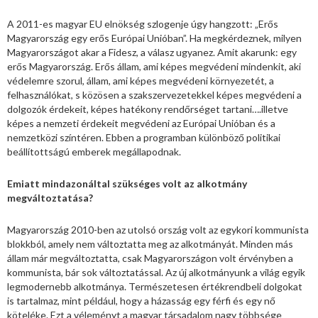
A 2011-es magyar EU elnökség szlogenje úgy hangzott: „Erős
Magyarország egy erős Európai Unióban”. Ha megkérdeznek, milyen
Magyarországot akar a Fidesz, a válasz ugyanez. Amit akarunk: egy
erős Magyarország. Erős állam, ami képes megvédeni mindenkit, aki
védelemre szorul, állam, ami képes megvédeni környezetét, a
felhasználókat, s közösen a szakszervezetekkel képes megvédeni a
dolgozók érdekeit, képes hatékony rendőrséget tartani….illetve
képes a nemzeti érdekeit megvédeni az Európai Unióban és a
nemzetközi színtéren. Ebben a programban különböző politikai
beállítottságú emberek megállapodnak.
Emiatt mindazonáltal szükséges volt az alkotmány
megváltoztatása?
Magyarország 2010-ben az utolsó ország volt az egykori kommunista
blokkból, amely nem változtatta meg az alkotmányát. Minden más
állam már megváltoztatta, csak Magyarországon volt érvényben a
kommunista, bár sok változtatással. Az új alkotmányunk a világ egyik
legmodernebb alkotmánya. Természetesen értékrendbeli dolgokat
is tartalmaz, mint például, hogy a házasság egy férfi és egy nő
köteléke. Ezt a véleményt a magyar társadalom nagy többsége