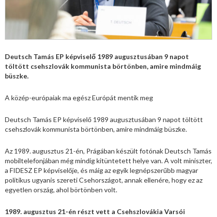
Deutsch Tamás EP képviselő 1989 augusztusában 9 napot
töltött csehszlovák kommunista börtönben, amire mindmáig
büszke.
A közép-európaiak ma egész Európát mentik meg
Deutsch Tamás EP képviselő 1989 augusztusában 9 napot töltött
csehszlovák kommunista börtönben, amire mindmáig büszke.
Az 1989. augusztus 21-én, Prágában készült fotónak Deutsch Tamás
mobiltelefonjában még mindig kitüntetett helye van. A volt miniszter,
a FIDESZ EP képviselője, és máig az egyik legnépszerűbb magyar
politikus ugyanis szereti Csehországot, annak ellenére, hogy ez az
egyetlen ország, ahol börtönben volt.
1989. augusztus 21-én részt vett a Csehszlovákia Varsói