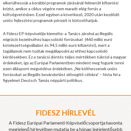
elkerülhessük a korábbi programok zárásánál felmerült kifizetési
krízist, amikor a ciklus végére nem maradt elég forrás a
költségvetésben. Ezzel egyben a következő, 2020 után kezdődő
uniós fejlesztési programok pénzeit is biztosíthatjuk.
A Fidesz EP-képviselője kiemelte: a Tanács zárolná az illegális
migráció kezeléséhez kapcsolódó forrásokat (460 millió euró
kötelezettségvállalást és 94,5 millió euró kifizetést), mert a
tagállamok nem tudtak megállapodni az ehhez kapcsolódó
kérdésekben. Ez a tanácsi döntés teljes mértékben tükrözi a magyar
érdekeket, így az Európai Parlamentben mindent meg fogunk tenni
ezen álláspont megvédése érdekében. „Ne költhessenek uniós
forrásokat az illegális bevándorlást elősegítő célokra” – hívta fel a
figyelmet Deutsch Tamás néppárti politikus.
FIDESZ HÍRLEVÉL
A Fidesz Európai Parlamenti Képviselőcsoportja havonta
megjelenő hírlevélben mutatja be a hónap legjelentősebb