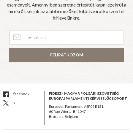
eseményeit. Amennyiben szeretne értesítőt kapni ezekről a
hírekről, kérjük az alábbi mezőket kitöltve iratkozzon fel
hírlevelünkre.
FELIRATKOZOM
FIDESZ - MAGYAR POLGÁRI SZÖVETSÉG
facebook
EURÓPAI PARLAMENTI KÉPVISELŐCSOPORT
x
European Parliament, ASP09 E151,
60 Rue Wiertz, B–1047
Brussels, Belgium