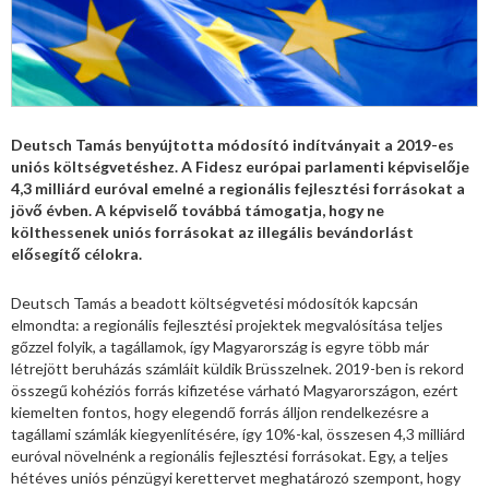
Deutsch Tamás benyújtotta módosító indítványait a 2019-es
uniós költségvetéshez. A Fidesz európai parlamenti képviselője
4,3 milliárd euróval emelné a regionális fejlesztési forrásokat a
jövő évben. A képviselő továbbá támogatja, hogy ne
költhessenek uniós forrásokat az illegális bevándorlást
elősegítő célokra.
Deutsch Tamás a beadott költségvetési módosítók kapcsán
elmondta: a regionális fejlesztési projektek megvalósítása teljes
gőzzel folyik, a tagállamok, így Magyarország is egyre több már
létrejött beruházás számláit küldik Brüsszelnek. 2019-ben is rekord
összegű kohéziós forrás kifizetése várható Magyarországon, ezért
kiemelten fontos, hogy elegendő forrás álljon rendelkezésre a
tagállami számlák kiegyenlítésére, így 10%-kal, összesen 4,3 milliárd
euróval növelnénk a regionális fejlesztési forrásokat. Egy, a teljes
hétéves uniós pénzügyi kerettervet meghatározó szempont, hogy