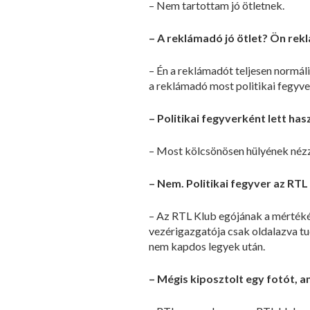
– Nem tartottam jó ötletnek.
– A reklámadó jó ötlet? Ön rek
– Én a reklámadót teljesen normáli
a reklámadó most politikai fegyver
– Politikai fegyverként lett ha
– Most kölcsönösen hülyének néz
– Nem. Politikai fegyver az RTL 
– Az RTL Klub egójának a mértékét
vezérigazgatója csak oldalazva tud
nem kapdos legyek után.
– Mégis kiposztolt egy fotót, 