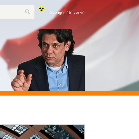
Gyengénlátó verzió