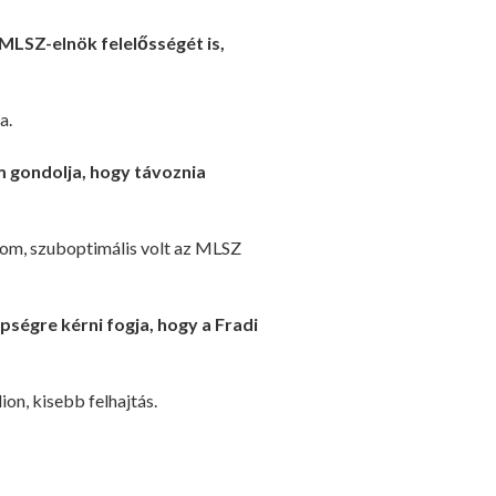
MLSZ-elnök felelősségét is,
a.
m gondolja, hogy távoznia
nom, szuboptimális volt az MLSZ
pségre kérni fogja, hogy a Fradi
on, kisebb felhajtás.