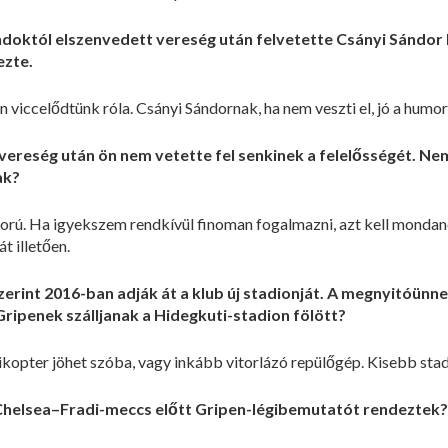
andoktól elszenvedett vereség után felvetette Csányi Sándor 
ezte.
viccelődtünk róla. Csányi Sándornak, ha nem veszti el, jó a humor
 vereség után ön nem vetette fel senkinek a felelősségét. Ne
ak?
orú. Ha igyekszem rendkívül finoman fogalmazni, azt kell monda
t illetően.
erint 2016-ban adják át a klub új stadionját. A megnyitóünne
ipenek szálljanak a Hidegkuti-stadion fölött?
pter jöhet szóba, vagy inkább vitorlázó repülőgép. Kisebb stadi
 Chelsea–Fradi-meccs előtt Gripen-légibemutatót rendeztek?