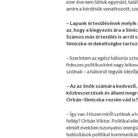
ezer éve nem láttuk egymást, talál
amire a kérdésük vonatkozott, sz
– Lapunk értesülésének melyik
az, hogy a kiegyezés ára a Sim
Számos más értesülés is arról 
Simicska-érdekeltségbe tartozó 
– Szerintem az egész háborús szto
fideszes politikusként nagy lelk
szólnak – a háborút tegyük idézője
– Az az önök számára kedvező, h
közbeszerzések és állami megre
Orbán–Simicska-rezsim vád is?
– Így van. Hiszen miről szólnak a
fellép? Orbán Viktor. Politikai el
elmúlt években iszonyatos energiá
tudósítások politikai kommunikác