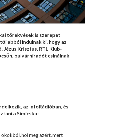
ai törekvések is szerepet
ői abból indulnak ki, hogy az
, Jézus Krisztus, RTL Klub-
pcsőn, bulvárhíradót csinálnak
ndelkezik, az InfoRádióban, és
sztani a Simicska-
i okokból, hol meg azért, mert