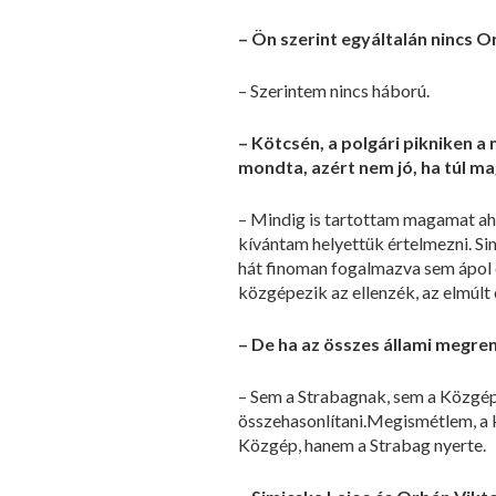
– Ön szerint egyáltalán nincs
– Szerintem nincs háború.
– Kötcsén, a polgári pikniken 
mondta, azért nem jó, ha túl ma
– Mindig is tartottam magamat a
kívántam helyettük értelmezni. Si
hát finoman fogalmazva sem ápol e
közgépezik az ellenzék, az elmúl
– De ha az összes állami megren
– Sem a Strabagnak, sem a Közgépn
összehasonlítani.Megismétlem, a 
Közgép, hanem a Strabag nyerte.