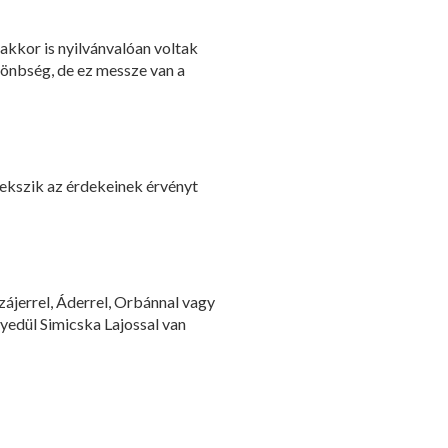
akkor is nyilvánvalóan voltak
önbség, de ez messze van a
yekszik az érdekeinek érvényt
ájerrel, Áderrel, Orbánnal vagy
yedül Simicska Lajossal van