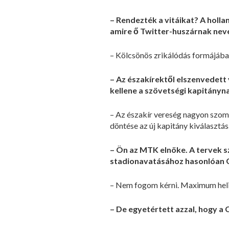
– Rendezték a vitáikat? A holl
amire ő Twitter-huszárnak nev
– Kölcsönös zrikálódás formájában 
– Az északírektől elszenvedett
kellene a szövetségi kapitányn
– Az északír vereség nagyon szom
döntése az új kapitány kiválasztásá
– Ön az MTK elnöke. A tervek sz
stadionavatásához hasonlóan Gr
– Nem fogom kérni. Maximum heliko
– De egyetértett azzal, hogy a