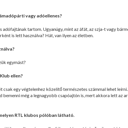
lámadópárti vagy adóellenes?
s adófajtának tartom. Ugyanúgy, mint az áfát, az szja-t vagy bárme
ként is lett használva? Hát, van ilyen az életben.
sználva?
zük egymást?
Klub ellen?
 csak egy végtelenhez közelítő természetes számmal lehet leírni
 bemenni még a legnagyobb csapóajtón is, mert akkora lett az arca
amelyen RTL klubos pólóban látható.