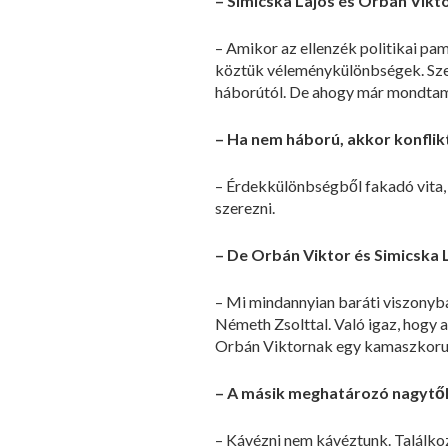
– Simicska Lajos és Orbán Vikto
– Amikor az ellenzék politikai pa
köztük véleménykülönbségek. Szer
háborútól. De ahogy már mondtam,
– Ha nem háború, akkor konflik
– Érdekkülönbségből fakadó vita, 
szerezni.
– De Orbán Viktor és Simicska 
– Mi mindannyian baráti viszonyba
Németh Zsolttal. Való igaz, hogy
Orbán Viktornak egy kamaszkoruk
– A másik meghatározó nagytő
– Kávézni nem kávéztunk. Találko