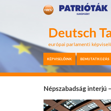
Deutsch T
európai parlamenti képvisel
KÉPVISELŐINK
BEMUTATKOZÁS
Népszabadság interjú 