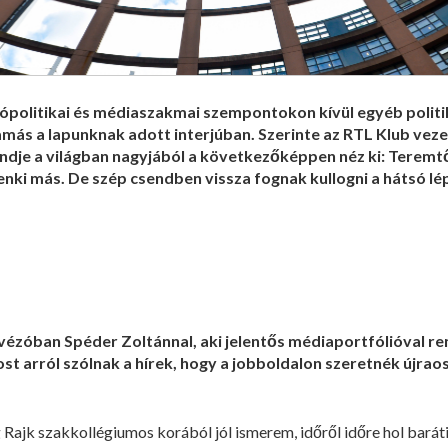
politikai és médiaszakmai szempontokon kívül egyéb politik
ás a lapunknak adott interjúban. Szerinte az RTL Klub vezet
ndje a világban nagyjából a következőképpen néz ki: Teremtő
enki más. De szép csendben vissza fognak kullogni a hátsó lé
vézóban Spéder Zoltánnal, aki jelentős médiaportfólióval re
ost arról szólnak a hírek, hogy a jobboldalon szeretnék újrao
 Rajk szakkollégiumos korából jól ismerem, időről időre hol barát