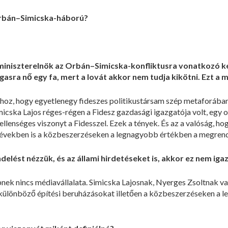
 Orbán–Simicska-háború?
a miniszterelnök az Orbán–Simicska-konfliktusra vonatkozó ké
gasra nő egy fa, mert a lovát akkor nem tudja kikötni. Ezt a
hhoz, hogy egyetlenegy fideszes politikustársam szép metaforáb
micska Lajos réges-régen a Fidesz gazdasági igazgatója volt, egy 
llenséges viszonyt a Fidesszel. Ezek a tények. És az a valóság, 
t években is a közbeszerzéseken a legnagyobb értékben a megrend
delést nézzük, és az állami hirdetéseket is, akkor ez nem igaz
ek nincs médiavállalata. Simicska Lajosnak, Nyerges Zsoltnak van
különböző építési beruházásokat illetően a közbeszerzéseken a 