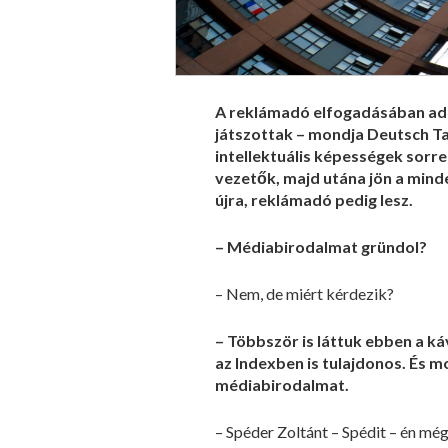
A reklámadó elfogadásában adó
játszottak – mondja Deutsch Tam
intellektuális képességek sorre
vezetők, majd utána jön a mind
újra, reklámadó pedig lesz.
– Médiabirodalmat gründol?
– Nem, de miért kérdezik?
– Többször is láttuk ebben a ká
az Indexben is tulajdonos. És m
médiabirodalmat.
– Spéder Zoltánt – Spédit – én még