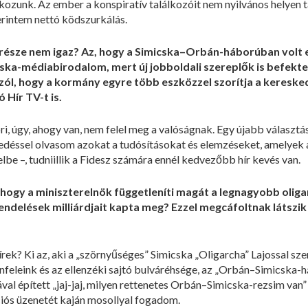
kozunk. Az ember a konspiratív találkozóit nem nyilvános helyen ta
erintem nettó ködszurkálás.
 része nem igaz? Az, hogy a Simicska–Orbán-háborúban volt 
icska-médiabirodalom, mert új jobboldali szereplők is befekt
szól, hogy a kormány egyre több eszközzel szorítja a kereske
Hír TV-t is.
ri, úgy, ahogy van, nem felel meg a valóságnak. Egy újabb választ
esedéssel olvasom azokat a tudósításokat és elemzéseket, amelye
lbe –, tudniillik a Fidesz számára ennél kedvezőbb hír kevés van.
ogy a miniszterelnök függetleníti magát a legnagyobb oligarc
ndelések milliárdjait kapta meg? Ezzel megcáfoltnak látszik
 hírek? Ki az, aki a „szörnyűséges” Simicska „Oligarcha” Lajossal 
lenfeleink és az ellenzéki sajtó bulváréhsége, az „Orbán–Simicska-
val épített „jaj-jaj, milyen rettenetes Orbán–Simicska-rezsim van
iós üzenetét kaján mosollyal fogadom.