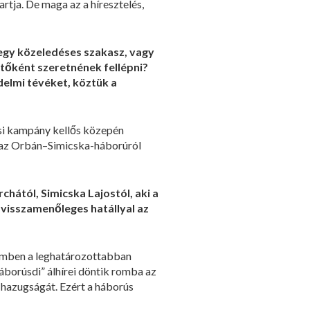
rtja. De maga az a híresztelés,
egy közeledéses szakasz, vagy
etőként szeretnének fellépni?
delmi tévéket, köztük a
ási kampány kellős közepén
k az Orbán–Simicska-háborúról
hától, Simicska Lajostól, aki a
 visszamenőleges hatállyal az
szemben a leghatározottabban
háborúsdi” álhírei döntik romba az
” hazugságát. Ezért a háborús