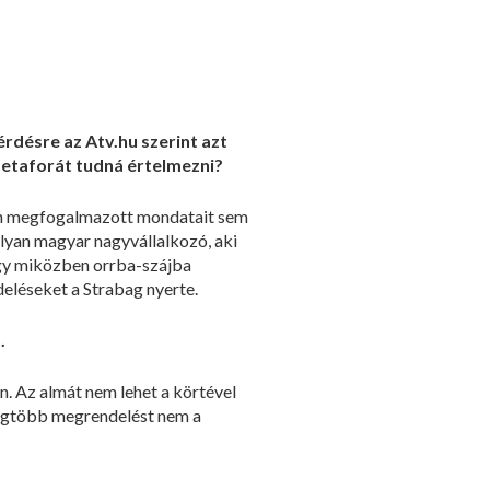
rdésre az Atv.hu szerint azt
 metaforát tudná értelmezni?
an megfogalmazott mondatait sem
olyan magyar nagyvállalkozó, aki
hogy miközben orrba-szájba
eléseket a Strabag nyerte.
.
. Az almát nem lehet a körtével
legtöbb megrendelést nem a