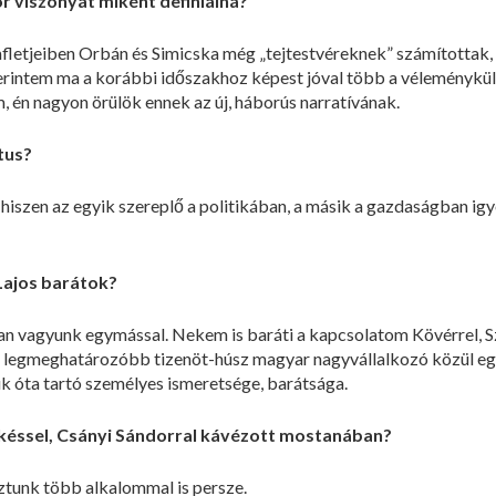
r viszonyát miként definiálná?
mfletjeiben Orbán és Simicska még „tejtestvéreknek” számítottak, 
intem ma a korábbi időszakhoz képest jóval több a véleménykül
 én nagyon örülök ennek az új, háborús narratívának.
tus?
hiszen az egyik szereplő a politikában, a másik a gazdaságban ig
Lajos barátok?
n vagyunk egymással. Nekem is baráti a kapcsolatom Kövérrel, Sz
 a legmeghatározóbb tizenöt-húsz magyar nagyvállalkozó közül eg
 óta tartó személyes ismeretsége, barátsága.
késsel, Csányi Sándorral kávézott mostanában?
ztunk több alkalommal is persze.