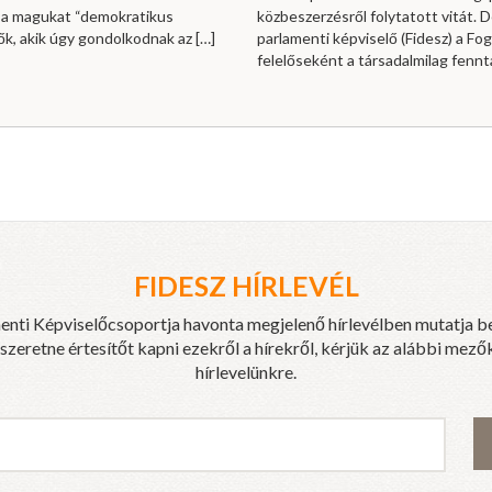
 a magukat “demokratikus
közbeszerzésről folytatott vitát.
rők, akik úgy gondolkodnak az
[…]
parlamenti képviselő (Fidesz) a Fog
felelőseként a társadalmilag fennt
FIDESZ HÍRLEVÉL
enti Képviselőcsoportja havonta megjelenő hírlevélben mutatja b
eretne értesítőt kapni ezekről a hírekről, kérjük az alábbi mezők
hírlevelünkre.