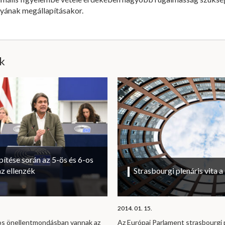
yának megállapításakor.
ik
ítése során az 5-ös és 6-os
az ellenzék
Strasbourgi plenáris vita 
2014. 01. 15.
os önellentmondásban vannak az
Az Európai Parlament strasbourgi 