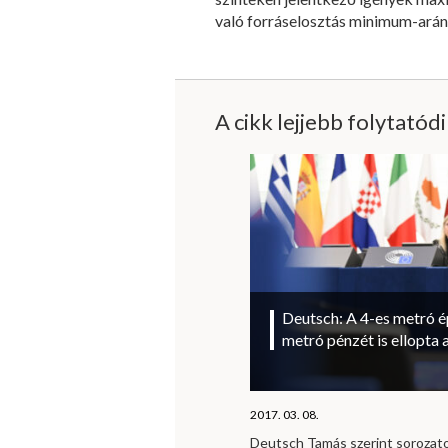
való forráselosztás minimum-arán
A cikk lejjebb folytatód
Deutsch: A 4-es metró ép
metró pénzét is ellopta 
2017. 03. 08.
Deutsch Tamás szerint sorozat