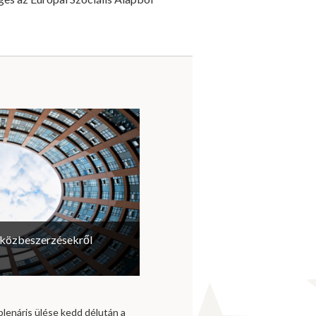
a közbeszerzésekről
plenáris ülése kedd délután a