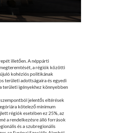
pét illetően. A néppárti
 megteremtését, a régiók közötti
gújuló kohéziós politikának
os területi adottságaira és egyedi
a területi igényekhez könnyebben
s szempontból jelentős eltérések
tegóriára kötelező minimum
lett régiók esetében ez 25%, az
né a rendelkezésre álló források
ionális és a szubregionális
es az Európai Szociális Alapból