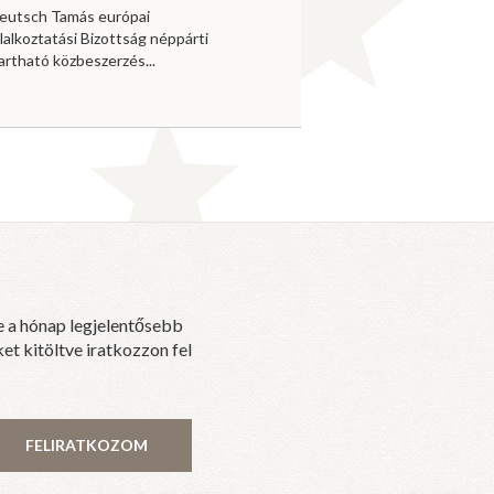
 Deutsch Tamás európai
lalkoztatási Bizottság néppárti
artható közbeszerzés...
e a hónap legjelentősebb
et kitöltve iratkozzon fel
FELIRATKOZOM