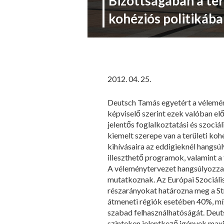
Bizottságában a ter
kohéziós politikába
2012. 04. 25.
Deutsch Tamás egyetért a vélemény
képviselő szerint ezek valóban el
jelentős foglalkoztatási és szociá
kiemelt szerepe van a területi koh
kihívásaira az eddigieknél hangs
illeszthető programok, valamint a 
A véleménytervezet hangsúlyozza, 
mutatkoznak. Az Európai Szociáli
részarányokat határozna meg a St
átmeneti régiók esetében 40%, míg
szabad felhasználhatóságát. Deuts
szinteken jelentkező igények max