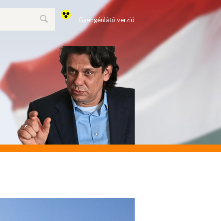
Gyengénlátó verzió