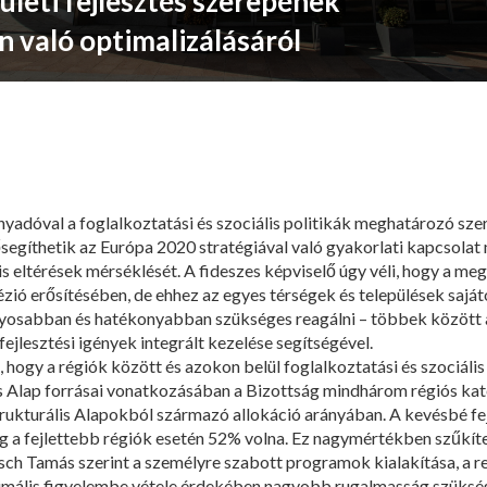
ületi fejlesztés szerepének
n való optimalizálásáról
adóval a foglalkoztatási és szociális politikák meghatározó szere
ősegíthetik az Európa 2020 stratégiával való gyakorlati kapcsolat
lis eltérések mérséklését. A fideszes képviselő úgy véli, hogy a me
ézió erősítésében, de ehhez az egyes térségek és települések saját
úlyosabban és hatékonyabban szükséges reagálni – többek között 
fejlesztési igények integrált kezelése segítségével.
hogy a régiók között és azokon belül foglalkoztatási és szociáli
s Alap forrásai vonatkozásában a Bizottság mindhárom régiós ka
rukturális Alapokból származó allokáció arányában. A kevésbé fej
 a fejlettebb régiók esetén 52% volna. Ez nagymértékben szűkíte
ch Tamás szerint a személyre szabott programok kialakítása, a reg
imális figyelembe vétele érdekében nagyobb rugalmasság szükség