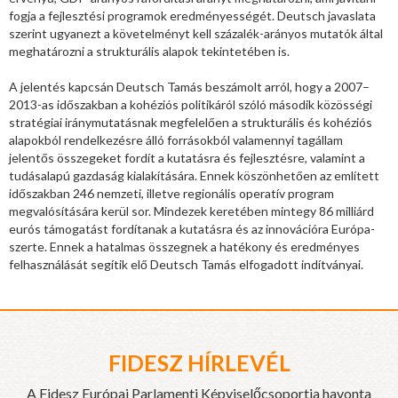
fogja a fejlesztési programok eredményességét. Deutsch javaslata
szerint ugyanezt a követelményt kell százalék-arányos mutatók által
meghatározni a strukturális alapok tekintetében is.
A jelentés kapcsán Deutsch Tamás beszámolt arról, hogy a 2007–
2013-as időszakban a kohéziós politikáról szóló második közösségi
stratégiai iránymutatásnak megfelelően a strukturális és kohéziós
alapokból rendelkezésre álló forrásokból valamennyi tagállam
jelentős összegeket fordít a kutatásra és fejlesztésre, valamint a
tudásalapú gazdaság kialakítására. Ennek köszönhetően az említett
időszakban 246 nemzeti, illetve regionális operatív program
megvalósítására kerül sor. Mindezek keretében mintegy 86 milliárd
eurós támogatást fordítanak a kutatásra és az innovációra Európa-
szerte. Ennek a hatalmas összegnek a hatékony és eredményes
felhasználását segítik elő Deutsch Tamás elfogadott indítványai.
FIDESZ HÍRLEVÉL
A Fidesz Európai Parlamenti Képviselőcsoportja havonta