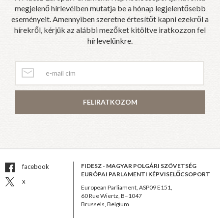
megjelenő hírlevélben mutatja be a hónap legjelentősebb
eseményeit. Amennyiben szeretne értesítőt kapni ezekről a
hírekről, kérjük az alábbi mezőket kitöltve iratkozzon fel
hírlevelünkre.
FELIRATKOZOM
FIDESZ - MAGYAR POLGÁRI SZÖVETSÉG
facebook
EURÓPAI PARLAMENTI KÉPVISELŐCSOPORT
x
European Parliament, ASP09 E151,
60 Rue Wiertz, B–1047
Brussels, Belgium