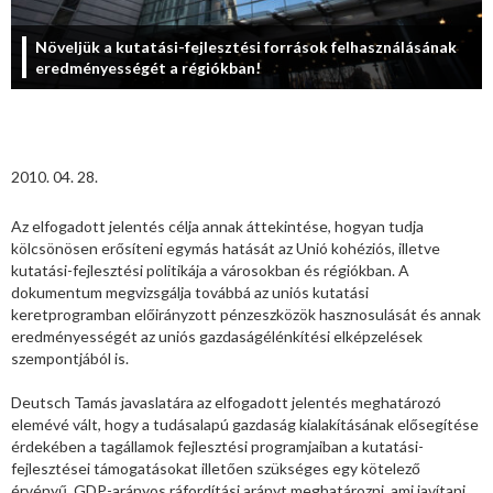
Növeljük a kutatási-fejlesztési források felhasználásának
eredményességét a régiókban!
2010. 04. 28.
Az elfogadott jelentés célja annak áttekintése, hogyan tudja
kölcsönösen erősíteni egymás hatását az Unió kohéziós, illetve
kutatási-fejlesztési politikája a városokban és régiókban. A
dokumentum megvizsgálja továbbá az uniós kutatási
keretprogramban előirányzott pénzeszközök hasznosulását és annak
eredményességét az uniós gazdaságélénkítési elképzelések
szempontjából is.
Deutsch Tamás javaslatára az elfogadott jelentés meghatározó
elemévé vált, hogy a tudásalapú gazdaság kialakításának elősegítése
érdekében a tagállamok fejlesztési programjaiban a kutatási-
fejlesztései támogatásokat illetően szükséges egy kötelező
érvényű, GDP-arányos ráfordítási arányt meghatározni, ami javítani