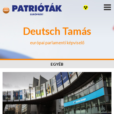
Deutsch Tamás
európai parlamenti képviselő
EGYÉB