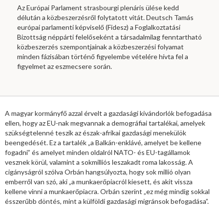
Az Európai Parlament strasbourgi plenáris ülése kedd
délután a közbeszerzésről folytatott vitát. Deutsch Tamás
európai parlamenti képviselő (Fidesz) a Foglalkoztatási
Bizottság néppárti felelőseként a társadalmilag fenntartható
közbeszerzés szempontjainak a közbeszerzési folyamat
minden fázisában történő figyelembe vételére hívta fel a
figyelmet az eszmecsere során.
A magyar kormányfő azzal érvelt a gazdasági kivándorlók befogadása
ellen, hogy az EU-nak megvannak a demográfiai tartalékai, amelyek
szükségtelenné teszik az észak-afrikai gazdasági menekülök
beengedését. Ez a tartalék „a Balkán-enklávé, amelyet be kellene
fogadni” és amelyet minden oldalról NATO- és EU-tagállamok
vesznek körül, valamint a sokmilliós leszakadt roma lakosság. A
cigányságról szólva Orbán hangsúlyozta, hogy sok millió olyan
emberről van szó, aki „a munkaerőpiacról kiesett, és akit vissza
kellene vinni a munkaerőpiacra. Orbán szerint „ez még mindig sokkal
ésszerűbb döntés, mint a külföldi gazdasági migránsok befogadása”.