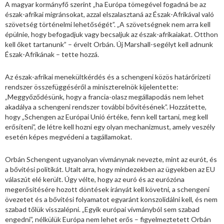
A magyar kormányfő szerint „ha Európa tömegével fogadná be az
észak-afrikai migránsokat, azzal elszalasztaná az Észak-Afrikával való
szövetség történelmi lehetőségét”. „A szövetségnek nem arra kell
épülnie, hogy befogadjuk vagy becsaljuk az észak-afrikaiakat. Otthon
kell őket tartanunk” – érvelt Orbán. Új Marshall-segélyt kell adnunk
Észak-Afrikának – tette hozzá.
Az észak-afrikai menekültkérdés és a schengeni közös határőrizeti
rendszer összefüggéséről a miniszterelnök kijelentette:
„Meggyőződésünk, hogy a francia-olasz megállapodás nem lehet
akadálya a schengeni rendszer további bővítésének”. Hozzátette,
hogy „Schengen az Európai Unió értéke, fenn kell tartani, meg kell
erősíteni”, de létre kell hozni egy olyan mechanizmust, amely veszély
esetén képes megvédeni a tagállamokat.
Orbán Schengent ugyanolyan vívmánynak nevezte, mint az eurót, és
a bővítési politikát. Utalt arra, hogy mindezekben az ügyekben az EU
válaszút elé került. Úgy vélte, hogy az euró és az eurózóna
megerősítésére hozott döntések irányát kell követni, a schengeni
övezetet és a bővítési folyamatot egyaránt konszolidálni kell, és nem
szabad tőlük visszalépni. „Egyik európai vívmányból sem szabad
engedni”, nélkülük Európa nem lehet erős – figyelmeztetett Orbán