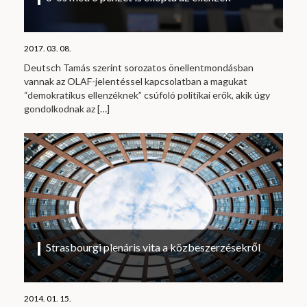
2017. 03. 08.
Deutsch Tamás szerint sorozatos önellentmondásban
vannak az OLAF-jelentéssel kapcsolatban a magukat
“demokratikus ellenzéknek” csúfoló politikai erők, akik úgy
gondolkodnak az
[…]
Strasbourgi plenáris vita a közbeszerzésekről
2014. 01. 15.