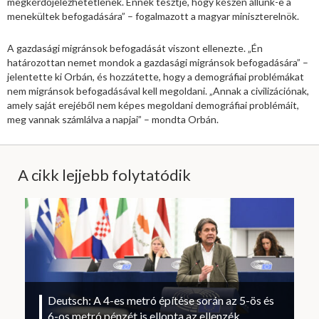
megkérdőjelezhetetlenek. Ennek tesztje, hogy készen állunk-e a
menekültek befogadására” – fogalmazott a magyar miniszterelnök.
A gazdasági migránsok befogadását viszont ellenezte. „Én
határozottan nemet mondok a gazdasági migránsok befogadására” –
jelentette ki Orbán, és hozzátette, hogy a demográfiai problémákat
nem migránsok befogadásával kell megoldani. „Annak a civilizációnak,
amely saját erejéből nem képes megoldani demográfiai problémáit,
meg vannak számlálva a napjai” – mondta Orbán.
A cikk lejjebb folytatódik
Deutsch: A 4-es metró építése során az 5-ös és
6-os metró pénzét is ellopta az ellenzék