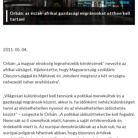
Orbán: az észak-afrikai gazdasági migránsokat otthon kell
tartani
2011. 05. 04.
Orbán „a magyar elnökség legnehezebb kérdésének” nevezte az
afrikai válságot. Kijelentette, hogy Magyarország szolidáris
Olaszországgal és Máltával, és „mindent megtesz a két országra
nehezedő teher enyhítésére”.
„Világosan különbséget kell tennünk a politikai menekültek és a
gazdasági migránsok között, akkor is, ha időnként nehéz különbséget
tenni az elviselhetetlen nyomor és az elviselhetetlen üldöztetés
között” – szögezte le Orbán. „A politikai üldözötteket be kell fogadni.
Nemcsak az ő személyük miatt, hanem a saját értékrendünk és
érdekeink miatt is. Az európai demokráciáknak az a kulcsuk, ha az
európai polgárok hihetnek abban, hogy bizonyos értékek