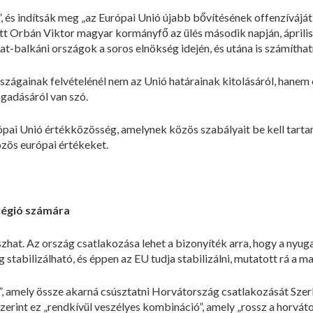
, és indítsák meg „az Európai Unió újabb bővítésének offenzíváját
tt Orbán Viktor magyar kormányfő az ülés második napján, április
gat-balkáni országok a soros elnökség idején, és utána is számít
szágainak felvételénél nem az Unió határainak kitolásáról, hanem
ogadásáról van szó.
pai Unió értékközösség, amelynek közös szabályait be kell tartani;
közös európai értékeket.
régió számára
hat. Az ország csatlakozása lehet a bizonyíték arra, hogy a nyuga
g stabilizálható, és éppen az EU tudja stabilizálni, mutatott rá a 
l”, amely össze akarná csúsztatni Horvátország csatlakozását Szer
szerint ez „rendkívül veszélyes kombináció”, amely „rossz a horvá