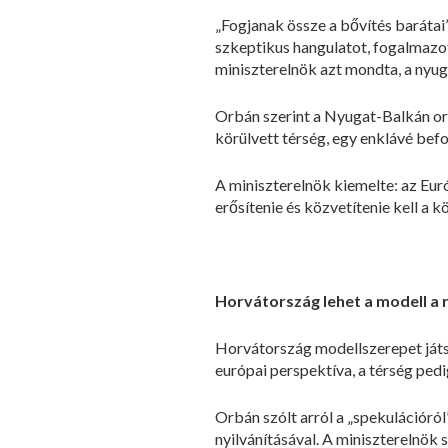
„Fogjanak össze a bővítés barátai”
szkeptikus hangulatot, fogalmazo
miniszterelnök azt mondta, a nyu
Orbán szerint a Nyugat-Balkán or
körülvett térség, egy enklávé bef
A miniszterelnök kiemelte: az Euró
erősítenie és közvetítenie kell a 
Horvátország lehet a modell a 
Horvátország modellszerepet játsz
európai perspektíva, a térség pedi
Orbán szólt arról a „spekulációró
nyilvánításával. A miniszterelnök 