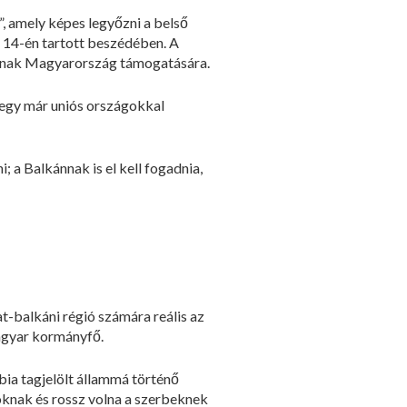
”, amely képes legyőzni a belső
 14-én tartott beszédében. A
hatnak Magyarország támogatására.
 egy már uniós országokkal
 a Balkánnak is el kell fogadnia,
t-balkáni régió számára reális az
magyar kormányfő.
bia tagjelölt állammá történő
toknak és rossz volna a szerbeknek