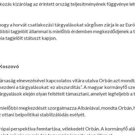
lakozás kizárólag az érintett ország teljesítményének függvénye l
 hogy a horvát csatlakozási tárgyalásokat sürgősen zárja le az Eu
 többi tagjelölt állammal is mielőbb érdemben megkezdődjenek a t
a tagjelölt státuszt kapjon.
, Koszovó
rsaság elnevezésével kapcsolatos vitára utalva Orbán azt mondta
zdeni a tárgyalásokat: ez abszurditás”. A magyar kormányfő szeri
rgyalások elején olyan feltételt támasztani, amelyet legfeljebb a 
 mielőbbi megkezdését szorgalmazza Albániával, mondta Orbán, h
ottani belpolitikai stabilizálódás esélyét.
urópai perspektíva fenntartása, vélekedett Orbán. A kormányfő al