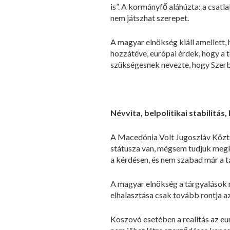
is”. A kormányfő aláhúzta: a csat
nem játszhat szerepet.
A magyar elnökség kiáll amellett,
hozzátéve, európai érdek, hogy a
szükségesnek nevezte, hogy Szerbi
Névvita, belpolitikai stabilitás
A Macedónia Volt Jugoszláv Köztá
státusza van, mégsem tudjuk megke
a kérdésen, és nem szabad már a tá
A magyar elnökség a tárgyalások
elhalasztása csak tovább rontja az 
Koszovó esetében a realitás az e