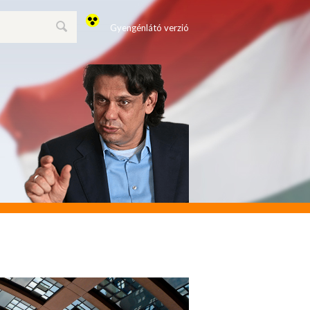
Gyengénlátó verzió