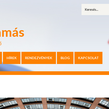
amás
ő
HÍREK
RENDEZVÉNYEK
BLOG
KAPCSOLAT