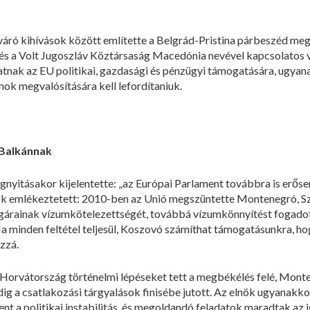
áró kihívások között említette a Belgrád-Pristina párbeszéd meg
et és a Volt Jugoszláv Köztársaság Macedónia nevével kapcsolatos v
tnak az EU politikai, gazdasági és pénzügyi támogatására, ugyan
ok megvalósítására kell lefordítaniuk.
-Balkánnak
megnyitásakor kijelentette: „az Európai Parlament továbbra is erős
nök emlékeztetett: 2010-ben az Unió megszüntette Montenegró, Sz
rainak vízumkötelezettségét, továbbá vízumkönnyítést fogadott
a minden feltétel teljesül, Koszovó számíthat támogatásunkra, h
zzá.
Horvátország történelmi lépéseket tett a megbékélés felé, Monten
ig a csatlakozási tárgyalások finisébe jutott. Az elnök ugyanakko
nt a politikai instabilitás, és megoldandó feladatok maradtak az 