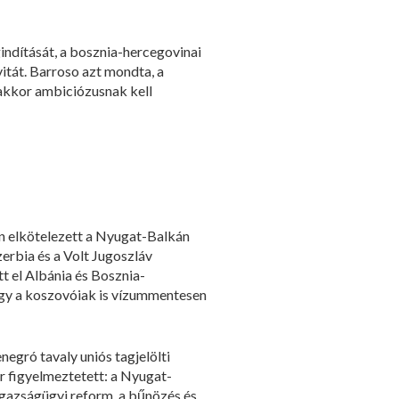
indítását, a bosznia-hercegovinai
itát. Barroso azt mondta, a
akkor ambiciózusnak kell
en elkötelezett a Nyugat-Balkán
erbia és a Volt Jugoszláv
 el Albánia és Bosznia-
ogy a koszovóiak is vízummentesen
egró tavaly uniós tagjelölti
r figyelmeztetett: a Nyugat-
igazságügyi reform, a bűnözés és