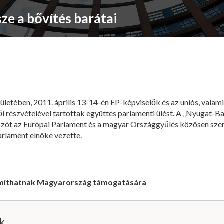
ze a bővítés barátai
ületében, 2011. április 13-14-én EP-képviselők és az uniós, vala
i részvételével tartottak együttes parlamenti ülést. A „Nyugat-B
ozót az Európai Parlament és a magyar Országgyűlés közösen szer
arlament elnöke vezette.
ámíthatnak Magyarország támogatására
ik