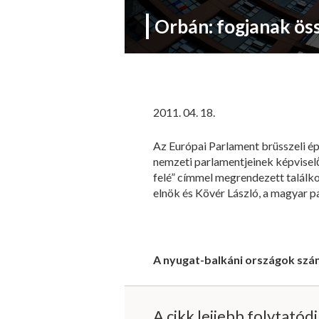
Orbán: fogjanak öss
2011. 04. 18.
Az Európai Parlament brüsszeli ép
nemzeti parlamentjeinek képviselő
felé” címmel megrendezett találk
elnök és Kövér László, a magyar p
A nyugat-balkáni országok sz
A cikk lejjebb folytatód