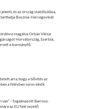
lenti, és az ország stabilizálása,
 tarthatja Bosznia-Hercegovinát
kérdésre reagálva Orbán Viktor
lgárságot Horvátország, Szerbia,
érvelt a kormányfő.
etett arra, hogy a bővítés az
bben a félévben soros elnök
n van” – fogalmazott Barroso.
ámára az EU felé vezető