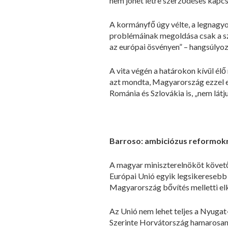
nem jöhet létre szerződéses kapcs
A kormányfő úgy vélte, a legnagyo
problémáinak megoldása csak a sz
az európai ösvényen” – hangsúlyo
A vita végén a határokon kívül é
azt mondta, Magyarország ezzel eg
Románia és Szlovákia is, „nem látj
Barroso: ambiciózus reformok
A magyar miniszterelnököt követőe
Európai Unió egyik legsikeresebb 
Magyarország bővítés melletti el
Az Unió nem lehet teljes a Nyugat
Szerinte Horvátország hamarosan 