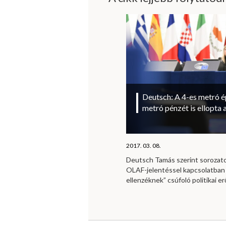
Deutsch: A 4-es metró ép
metró pénzét is ellopta 
2017. 03. 08.
Deutsch Tamás szerint sorozat
OLAF-jelentéssel kapcsolatban
ellenzéknek” csúfoló politikai e