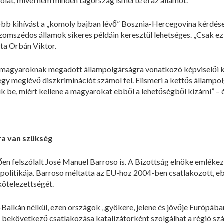
olat, mivel nem minden tagország ismerte el az államot.
bb kihívást a „komoly bajban lévő” Bosznia-Hercegovina kérdése je
omszédos államok sikeres példáin keresztül lehetséges. „Csak ez
zta Orbán Viktor.
lő magyaroknak megadott állampolgárságra vonatkozó képviselői 
y meglévő diszkriminációt számol fel. Elismeri a kettős állampo
uk be, miért kellene a magyarokat ebből a lehetőségből kizárni” – 
ra van szükség
n felszólalt José Manuel Barroso is. A Bizottság elnöke emlékezt
politikája. Barroso méltatta az EU-hoz 2004-ben csatlakozott, e
kötelezettségét.
-Balkán nélkül, ezen országok „gyökere, jelene és jövője Európába
bekövetkező csatlakozása katalizátorként szolgálhat a régió sz