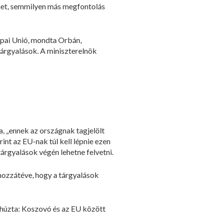
ehet, semmilyen más megfontolás
rópai Unió, mondta Orbán,
árgyalások. A miniszterelnök
, „ennek az országnak tagjelölt
nt az EU-nak túl kell lépnie ezen
tárgyalások végén lehetne felvetni.
ozzátéve, hogy a tárgyalások
áhúzta: Koszovó és az EU között