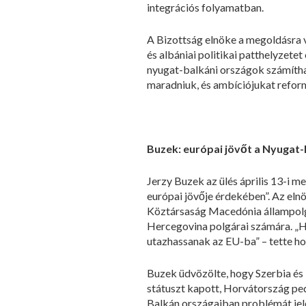
integrációs folyamatban.
A Bizottság elnöke a megoldásra v
és albániai politikai patthelyzet
nyugat-balkáni országok számítha
maradniuk, és ambíciójukat reform
Buzek: európai jövőt a Nyugat
Jerzy Buzek az ülés április 13-i 
európai jövője érdekében”. Az el
Köztársaság Macedónia állampolgá
Hercegovina polgárai számára. „H
utazhassanak az EU-ba” – tette ho
Buzek üdvözölte, hogy Szerbia és 
státuszt kapott, Horvátország ped
Balkán országaiban problémát jele