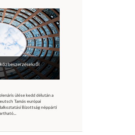
a közbeszerzésekről
plenáris ülése kedd délután a
 Deutsch Tamás európai
lalkoztatási Bizottság néppárti
rtható...