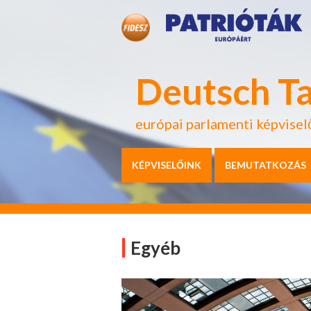
Deutsch T
európai parlamenti képvisel
KÉPVISELŐINK
BEMUTATKOZÁS
Egyéb