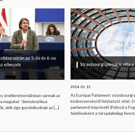
ítése során az 5-ös és 6-os
Strasbourgi plenáris vita 
az ellenzék
2014. 01. 15.
Az Európai Parlament strasbourgi 
os önellentmondásban vannak az
közbeszerzésről folytatott vitát.
 a magukat “demokratikus
parlamenti képviselő (Fidesz) a Fog
rők, akik úgy gondolkodnak az
[…]
felelőseként a társadalmilag fennta