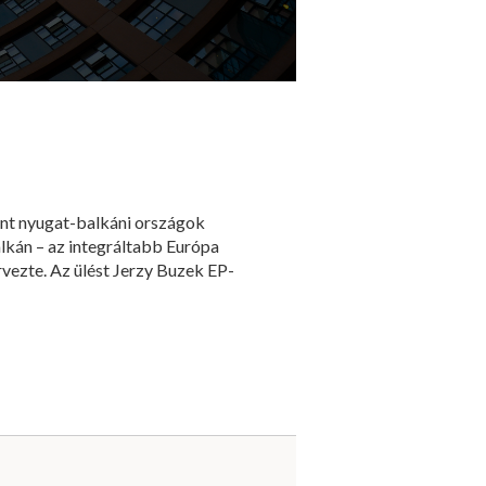
mint nyugat-balkáni országok
alkán – az integráltabb Európa
vezte. Az ülést Jerzy Buzek EP-