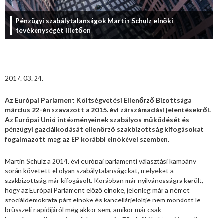
Pénzügyi szabálytalanságok Martin Schulz elnöki
tevékenységét illetően
2017. 03. 24.
Az Európai Parlament Költségvetési Ellenőrző Bizottsága
március 22-én szavazott a 2015. évi zárszámadási jelentésekről.
Az Európai Unió intézményeinek szabályos működését és
pénzügyi gazdálkodását ellenőrző szakbizottság kifogásokat
fogalmazott meg az EP korábbi elnökével szemben.
Martin Schulz a 2014. évi európai parlamenti választási kampány
során követett el olyan szabálytalanságokat, melyeket a
szakbizottság már kifogásolt. Korábban már nyilvánosságra került,
hogy az Európai Parlament előző elnöke, jelenleg már a német
szociáldemokrata párt elnöke és kancellárjelöltje nem mondott le
brüsszeli napidíjáról még akkor sem, amikor már csak