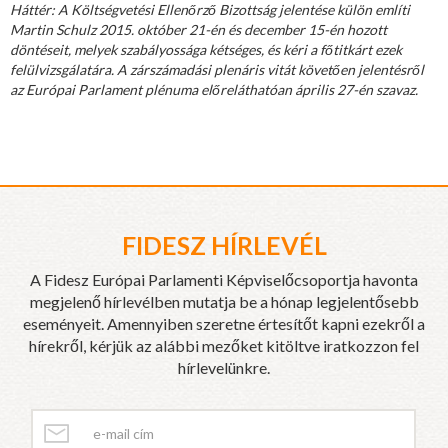
Háttér: A Költségvetési Ellenőrző Bizottság jelentése külön említi
Martin Schulz 2015. október 21-én és december 15-én hozott
döntéseit, melyek szabályossága kétséges, és kéri a főtitkárt ezek
felülvizsgálatára. A zárszámadási plenáris vitát követően jelentésről
az Európai Parlament plénuma előreláthatóan április 27-én szavaz.
FIDESZ HÍRLEVÉL
A Fidesz Európai Parlamenti Képviselőcsoportja havonta
megjelenő hírlevélben mutatja be a hónap legjelentősebb
eseményeit. Amennyiben szeretne értesítőt kapni ezekről a
hírekről, kérjük az alábbi mezőket kitöltve iratkozzon fel
hírlevelünkre.