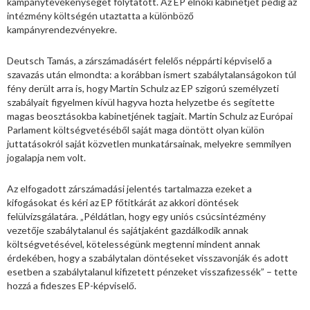
kampánytevékenységet folytatott. Az EP elnöki kabinetjét pedig az
intézmény költségén utaztatta a különböző
kampányrendezvényekre.
Deutsch Tamás, a zárszámadásért felelős néppárti képviselő a
szavazás után elmondta: a korábban ismert szabálytalanságokon túl
fény derült arra is, hogy Martin Schulz az EP szigorú személyzeti
szabályait figyelmen kívül hagyva hozta helyzetbe és segítette
magas beosztásokba kabinetjének tagjait. Martin Schulz az Európai
Parlament költségvetéséből saját maga döntött olyan külön
juttatásokról saját közvetlen munkatársainak, melyekre semmilyen
jogalapja nem volt.
Az elfogadott zárszámadási jelentés tartalmazza ezeket a
kifogásokat és kéri az EP főtitkárát az akkori döntések
felülvizsgálatára. „Példátlan, hogy egy uniós csúcsintézmény
vezetője szabálytalanul és sajátjaként gazdálkodik annak
költségvetésével, kötelességünk megtenni mindent annak
érdekében, hogy a szabálytalan döntéseket visszavonják és adott
esetben a szabálytalanul kifizetett pénzeket visszafizessék” – tette
hozzá a fideszes EP-képviselő.