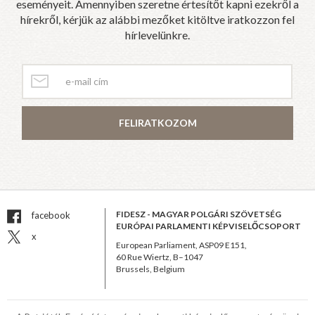
eseményeit. Amennyiben szeretne értesítőt kapni ezekről a
hírekről, kérjük az alábbi mezőket kitöltve iratkozzon fel
hírlevelünkre.
FELIRATKOZOM
FIDESZ - MAGYAR POLGÁRI SZÖVETSÉG
facebook
EURÓPAI PARLAMENTI KÉPVISELŐCSOPORT
x
European Parliament, ASP09 E151,
60 Rue Wiertz, B–1047
Brussels, Belgium