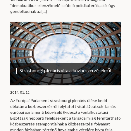
“demokratikus ellenzéknek” csúfoló politikai erők, akik úgy
gondolkodnak az
[…]
Strasbourgi plenáris vita a közbeszerzésekről
2014. 01. 15.
Az Európai Parlament strasbourgi plenáris ülése kedd
délután a közbeszerzésről folytatott vitát. Deutsch Tamás
európai parlamenti képviselő (Fidesz) a Foglalkoztatási
Bizottság néppárti felelőseként a társadalmilag fenntartható
közbeszerzés szempontjainak a közbeszerzési folyamat
minden fázisában történő figyelembe vételére hívta fel a