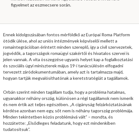
figyelmet az eszmecsere során.
Ennek kidolgozásában fontos mérföldkő az Európai Roma Platform
ötödik ülése, ahol az uniós intézmények képviselői mellett a
romaintegrációban érintett minden szereplő, így a civil szervezetek,
jogvédők, a tagországok romaügyi szakértői és hivatalos szervei is
jelen vannak. A vita összegzése ugyanis helyet kap a foglalkoztatási
és szociális ügyi miniszterek május 19-i tanácsülésén elfogadni
tervezett záródokumentumában, amely azt is tartalmazza majd,
hogyan tartják megvalósíthatónak a keretstratégiát a tagállamok.
Orbán szerint minden tagállam tudja, hogy a probléma hatalmas,
ugyanakkor néhány ország, különösen a régi tagállamok nem ismerik
és nem értik azt teljes egészében. „A cigányság felzárkóztatásának
kérdése azonban nem egy, sőt nem is néhány tagország problémája.
Minden tekintetben közös problémává vált” – mondta, és
hozzátette: „Elsődleges feladatunk, hogy ezt mindenkiben
tudatosítsuk”.