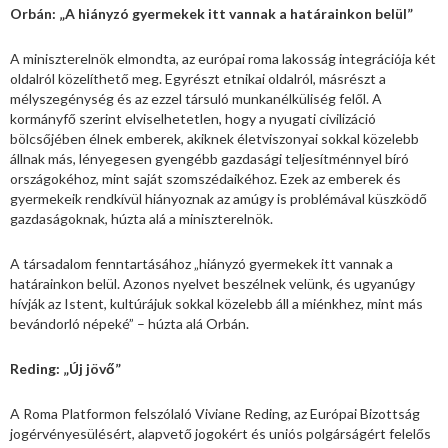
Orbán: „A hiányzó gyermekek itt vannak a határainkon belül”
A miniszterelnök elmondta, az európai roma lakosság integrációja két
oldalról közelíthető meg. Egyrészt etnikai oldalról, másrészt a
mélyszegénység és az ezzel társuló munkanélküliség felől. A
kormányfő szerint elviselhetetlen, hogy a nyugati civilizáció
bölcsőjében élnek emberek, akiknek életviszonyai sokkal közelebb
állnak más, lényegesen gyengébb gazdasági teljesítménnyel bíró
országokéhoz, mint saját szomszédaikéhoz. Ezek az emberek és
gyermekeik rendkívül hiányoznak az amúgy is problémával küszködő
gazdaságoknak, húzta alá a miniszterelnök.
A társadalom fenntartásához „hiányzó gyermekek itt vannak a
határainkon belül. Azonos nyelvet beszélnek velünk, és ugyanúgy
hívják az Istent, kultúrájuk sokkal közelebb áll a miénkhez, mint más
bevándorló népeké” – húzta alá Orbán.
Reding: „Új jövő”
A Roma Platformon felszólaló Viviane Reding, az Európai Bizottság
jogérvényesülésért, alapvető jogokért és uniós polgárságért felelős