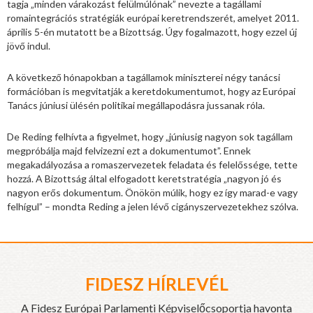
tagja „minden várakozást felülmúlónak” nevezte a tagállami
romaintegrációs stratégiák európai keretrendszerét, amelyet 2011.
április 5-én mutatott be a Bizottság. Úgy fogalmazott, hogy ezzel új
jövő indul.
A következő hónapokban a tagállamok miniszterei négy tanácsi
formációban is megvitatják a keretdokumentumot, hogy az Európai
Tanács júniusi ülésén politikai megállapodásra jussanak róla.
De Reding felhívta a figyelmet, hogy „júniusig nagyon sok tagállam
megpróbálja majd felvizezni ezt a dokumentumot”. Ennek
megakadályozása a romaszervezetek feladata és felelőssége, tette
hozzá. A Bizottság által elfogadott keretstratégia „nagyon jó és
nagyon erős dokumentum. Önökön múlik, hogy ez így marad-e vagy
felhígul” – mondta Reding a jelen lévő cigányszervezetekhez szólva.
FIDESZ HÍRLEVÉL
A Fidesz Európai Parlamenti Képviselőcsoportja havonta