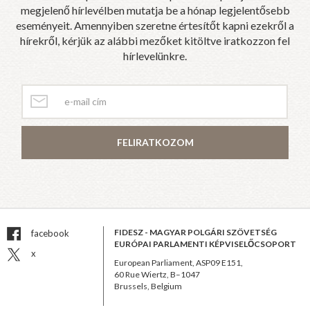
megjelenő hírlevélben mutatja be a hónap legjelentősebb
eseményeit. Amennyiben szeretne értesítőt kapni ezekről a
hírekről, kérjük az alábbi mezőket kitöltve iratkozzon fel
hírlevelünkre.
FELIRATKOZOM
FIDESZ - MAGYAR POLGÁRI SZÖVETSÉG
facebook
EURÓPAI PARLAMENTI KÉPVISELŐCSOPORT
x
European Parliament, ASP09 E151,
60 Rue Wiertz, B–1047
Brussels, Belgium