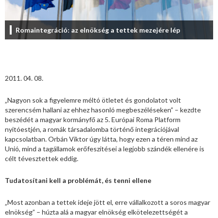
Romaintegráció: az elnökség a tettek mezejére lép
2011. 04. 08.
„Nagyon sok a figyelemre méltó ötletet és gondolatot volt
szerencsém hallani az ehhez hasonló megbeszéléseken” – kezdte
beszédét a magyar kormányfő az 5. Európai Roma Platform
nyitóestjén, a romák társadalomba történő integrációjával
kapcsolatban. Orbán Viktor úgy látta, hogy ezen a téren mind az
Unió, mind a tagállamok erőfeszítései a legjobb szándék ellenére is
célt tévesztettek eddig.
Tudatosítani kell a problémát, és tenni ellene
„Most azonban a tettek ideje jött el, erre vállalkozott a soros magyar
elnökség” – húzta alá a magyar elnökség elkötelezettségét a