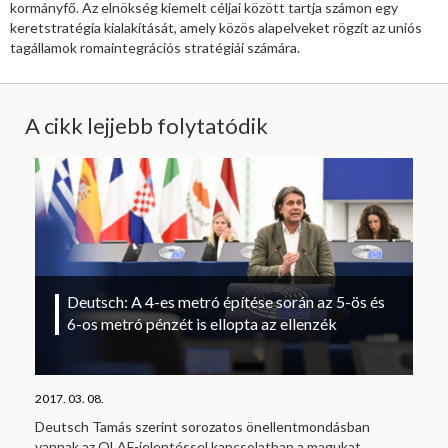
kormányfő. Az elnökség kiemelt céljai között tartja számon egy
keretstratégia kialakítását, amely közös alapelveket rögzít az uniós
tagállamok romaintegrációs stratégiái számára.
A cikk lejjebb folytatódik
Deutsch: A 4-es metró építése során az 5-ös és
6-os metró pénzét is ellopta az ellenzék
2017. 03. 08.
Deutsch Tamás szerint sorozatos önellentmondásban
vannak az OLAF-jelentéssel kapcsolatban a magukat