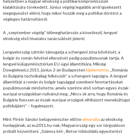
helyzetben a magyar elnökség a politikai kompromisszum
kialakítására törekedett. Június végéig legalább arról igyekezett
megegyezést elérni, hogy mikor hozzák meg a politikai döntést a
végleges határnyitásról.
A „szeptember végéig” időmeghatározás a következő, lengyel
elnökség első hivatalos tanácsülését jelenti.
Lengyelország szintén támogatja a schengeni zóna bővítését, a
bolgár és román felvétel ellenzését pedig populizmusnak tartja. A
lengyel külügyminisztérium EU-ügyi államtitkára, Mikolaj
Dowgielewicz 2011. június 2-án Budapesten
kijelentette
: „Románia
és Bulgária technikailag felkészült” a schengeni tagságra. A lengyel
államtitkár a román és bolgár tagsággal szembeni fenntartásokat
populizmusnak minősítette, amely szerinte első sorban egyes észak-
európai országokban nyilvánul meg. „Nincs ok arra, hogy Románia és
Bulgária fizessen az észak-európai országok elhibázott menekültügyi
politikájáért” – fogalmazott.
Mint Pintér Sándor belügyminiszter előtte
elmondta
az elnökség
honlapjának, az eu2011.hu-nak, Magyarország egy sor tárgyaláson
próbált közvetíteni. „Számos két-, illetve többoldalú egyeztetést