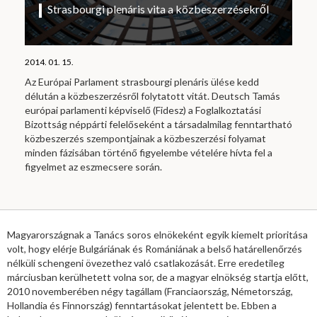
Strasbourgi plenáris vita a közbeszerzésekről
2014. 01. 15.
Az Európai Parlament strasbourgi plenáris ülése kedd
délután a közbeszerzésről folytatott vitát. Deutsch Tamás
európai parlamenti képviselő (Fidesz) a Foglalkoztatási
Bizottság néppárti felelőseként a társadalmilag fenntartható
közbeszerzés szempontjainak a közbeszerzési folyamat
minden fázisában történő figyelembe vételére hívta fel a
figyelmet az eszmecsere során.
Magyarországnak a Tanács soros elnökeként egyik kiemelt prioritása
volt, hogy elérje Bulgáriának és Romániának a belső határellenőrzés
nélküli schengeni övezethez való csatlakozását. Erre eredetileg
márciusban kerülhetett volna sor, de a magyar elnökség startja előtt,
2010 novemberében négy tagállam (Franciaország, Németország,
Hollandia és Finnország) fenntartásokat jelentett be. Ebben a