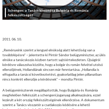
Schengen: a Tanács kimondta Bulgária és Románia
felkészültségét
2011. 06. 10.
„Reményeink szerint a lengyel elnökség alatt lehetőség van a
továbblépésre” – jelentette ki Pintér Sándor belügyminiszter, az ülés
elnöke a tanácskozás közben tartott sajtóértekezleten. Újságírói
kérdésre válaszolva közölte, hogy a bolgár és román felvétel utolsó
ellenzőjének, Hollandiának sincsen már fenntartása. „Hollandia is
elfogadta a tanácsi következtetést, gyakorlatilag jelen pillanatban
nincs konkrét ellenzője a kérdésnek” – mondta Pintér.
A belügyminiszterek megállapították, hogy Bulgária és Románia
megfelelően felkészült a schengeni joganyag alkalmazására, ezzel
lezárult a két ország felkészültségének ellenőrzése. A dokumentum
szerint a Tanács visszatér a csatlakozás kédésére a lehető