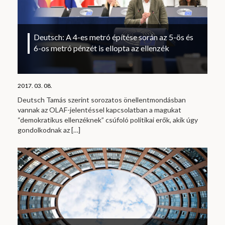
Deutsch: A 4-es metró építése során az 5-ös és
6-os metró pénzét is ellopta az ellenzék
2017. 03. 08.
Deutsch Tamás szerint sorozatos önellentmondásban
vannak az OLAF-jelentéssel kapcsolatban a magukat
“demokratikus ellenzéknek” csúfoló politikai erők, akik úgy
gondolkodnak az
[…]