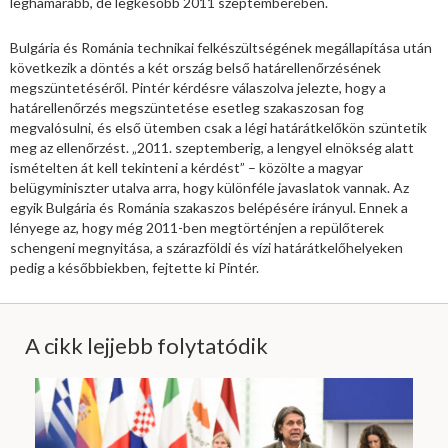
leghamarabb, de legkésőbb 2011 szeptemberében.
Bulgária és Románia technikai felkészültségének megállapítása után
következik a döntés a két ország belső határellenőrzésének
megszüntetéséről. Pintér kérdésre válaszolva jelezte, hogy a
határellenőrzés megszüntetése esetleg szakaszosan fog
megvalósulni, és első ütemben csak a légi határátkelőkön szüntetik
meg az ellenőrzést. „2011. szeptemberig, a lengyel elnökség alatt
ismételten át kell tekinteni a kérdést” – közölte a magyar
belügyminiszter utalva arra, hogy különféle javaslatok vannak. Az
egyik Bulgária és Románia szakaszos belépésére irányul. Ennek a
lényege az, hogy még 2011-ben megtörténjen a repülőterek
schengeni megnyitása, a szárazföldi és vízi határátkelőhelyeken
pedig a későbbiekben, fejtette ki Pintér.
A cikk lejjebb folytatódik