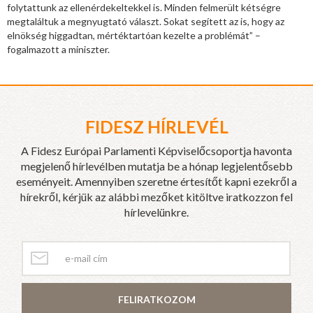
folytattunk az ellenérdekeltekkel is. Minden felmerült kétségre
megtaláltuk a megnyugtató választ. Sokat segített az is, hogy az
elnökség higgadtan, mértéktartóan kezelte a problémát” –
fogalmazott a miniszter.
FIDESZ HÍRLEVÉL
A Fidesz Európai Parlamenti Képviselőcsoportja havonta
megjelenő hírlevélben mutatja be a hónap legjelentősebb
eseményeit. Amennyiben szeretne értesítőt kapni ezekről a
hírekről, kérjük az alábbi mezőket kitöltve iratkozzon fel
hírlevelünkre.
FELIRATKOZOM