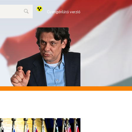
Gyengénlátó verzió