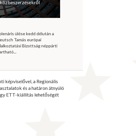
a közbeszerzésekről
plenáris ülése kedd délután a
 Deutsch Tamás európai
lalkoztatási Bizottság néppárti
rtható...
i képviselővel, a Regionális
pasztalatok és a határon átnyúló
gy ETT-kiállítás lehetőségét