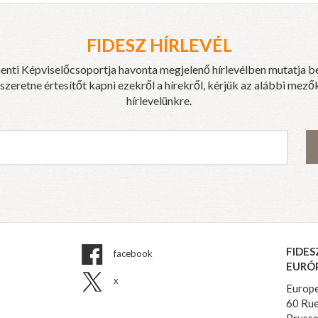
FIDESZ HÍRLEVÉL
enti Képviselőcsoportja havonta megjelenő hírlevélben mutatja b
eretne értesítőt kapni ezekről a hírekről, kérjük az alábbi mezők
hírlevelünkre.
FIDES
facebook
EURÓ
x
Europe
60 Rue
Brusse