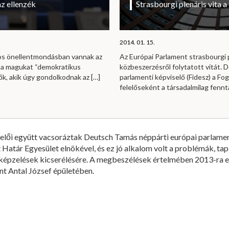
az ellenzék
Strasbourgi plenáris vita 
2014. 01. 15.
os önellentmondásban vannak az
Az Európai Parlament strasbourgi 
 a magukat “demokratikus
közbeszerzésről folytatott vitát.
rők, akik úgy gondolkodnak az
[…]
parlamenti képviselő (Fidesz) a Fog
felelőseként a társadalmilag fennta
lői együtt vacsoráztak Deutsch Tamás néppárti európai parlament
t Határ Egyesület elnökével, és ez jó alkalom volt a problémák, ta
lképzelések kicserélésére. A megbeszélések értelmében 2013-ra e
nt Antal József épületében.