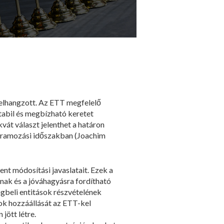
 elhangzott. Az ETT megfelelő
stabil és megbízható keretet
vát választ jelenthet a határon
ogramozási időszakban (Joachim
ent módosítási javaslatait. Ezek a
nak és a jóváhagyásra fordítható
gbeli entitások részvételének
ok hozzáállását az ETT-kel
jött létre.