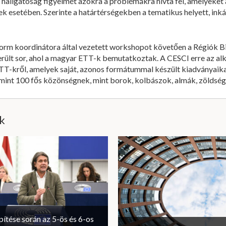
 hallgatóság figyelmét azokra a problémákra hívta fel, amelyeke
 esetében. Szerinte a határtérségekben a tematikus helyett, inká
orm koordinátora által vezetett workshopot követően a Régiók B
rült sor, ahol a magyar ETT-k bemutatkoztak. A CESCI erre az al
TT-kről, amelyek saját, azonos formátummal készült kiadványaika
 mint 100 fős közönségnek, mint borok, kolbászok, almák, zöldség
ik
ítése során az 5-ös és 6-os