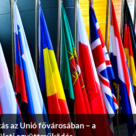
ás az Unió fővárosában – a