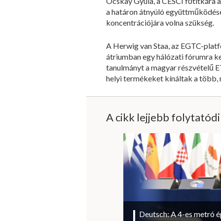
Ocskay Gyula, a CESCI főtitkára a
a határon átnyúló együttműködések
koncentrációjára volna szükség.
A Herwig van Staa, az EGTC-platf
átriumban egy hálózati fórumra ke
tanulmányt a magyar részvételű E
helyi termékeket kínáltak a több,
A cikk lejjebb folytatód
Deutsch: A 4-es metró ép