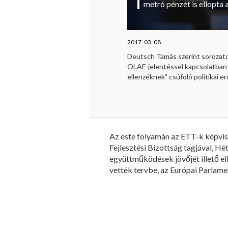
metró pénzét is ellopta 
2017. 03. 08.
Deutsch Tamás szerint sorozat
OLAF-jelentéssel kapcsolatban
ellenzéknek” csúfoló politikai e
Az este folyamán az ETT-k képvise
Fejlesztési Bizottság tagjával, Hé
együttműködések jövőjét illető e
vették tervbe, az Európai Parlame