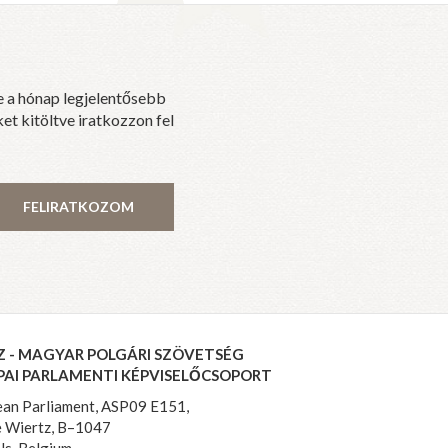
e a hónap legjelentősebb
et kitöltve iratkozzon fel
FELIRATKOZOM
Z - MAGYAR POLGÁRI SZÖVETSÉG
PAI PARLAMENTI KÉPVISELŐCSOPORT
an Parliament, ASP09 E151,
 Wiertz, B–1047
ls, Belgium