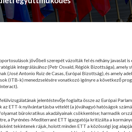
ületi együttműködés
ortosulások jövőbeli szerepét vázolták fel és néhány javaslat is
tratégiák integrálásához (Petr Osvald, Régiók Bizottsága), amely 
ak (José Antonio Ruiz de Casas, Európai Bizottság), és amely adek
ázások (ITB-k) menedzselésére vonatkozó igényre a következő pr
Interact).
elülvizsgálatának jelentéstevője foglalta össze az Európai Parlam
k az ETT-k nyilvántartásba vételét (a jóváhagyó hatóságok számá
i folyamat bürokratikus akadályainak csökkentése; harmadik orszá
stre, a Pyrénées-Mediterrané ETT igazgatója kritizálta a kormány
sként tekintenek rájuk, holott minden ETT a közösségi jog alapján 