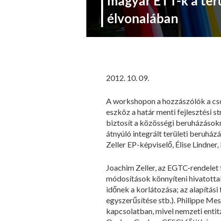
magyar ETT-k a ter
élvonalában
2012. 10. 09.
A workshopon a hozzászólók a csop
eszköz a határ menti fejlesztési s
biztosít a közösségi beruházásokn
átnyúló integrált területi beruh
Zeller EP-képviselő, Élise Lindner, 
Joachim Zeller, az EGTC-rendelet f
módosítások könnyíteni hivatotta
időnek a korlátozása; az alapítás
egyszerűsítése stb.). Philippe Me
kapcsolatban, mivel nemzeti entitá