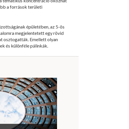
t a tematikus koncentráció okozhat
bb a források területi
izottságának épületében, az 5-ös
kalomra megjelentetett egy rövid
t osztogatták. Emellett olyan
ek és különféle pálinkák.