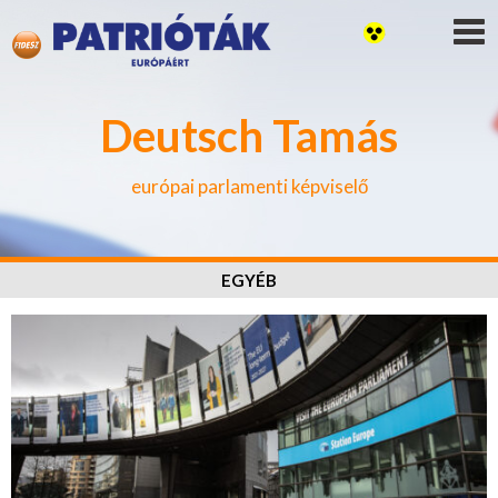
Deutsch Tamás
európai parlamenti képviselő
EGYÉB