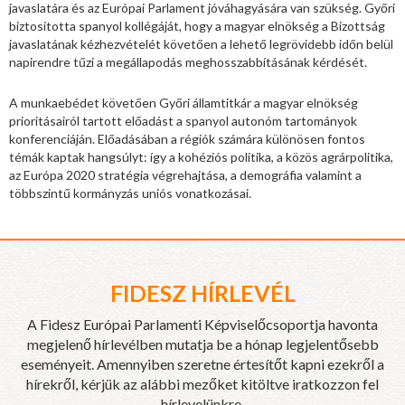
javaslatára és az Európai Parlament jóváhagyására van szükség. Győri
biztosította spanyol kollégáját, hogy a magyar elnökség a Bizottság
javaslatának kézhezvételét követően a lehető legrövidebb időn belül
napirendre tűzi a megállapodás meghosszabbításának kérdését.
A munkaebédet követően Győri államtitkár a magyar elnökség
prioritásairól tartott előadást a spanyol autonóm tartományok
konferenciáján. Előadásában a régiók számára különösen fontos
témák kaptak hangsúlyt: így a kohéziós politika, a közös agrárpolitika,
az Európa 2020 stratégia végrehajtása, a demográfia valamint a
többszintű kormányzás uniós vonatkozásai.
FIDESZ HÍRLEVÉL
A Fidesz Európai Parlamenti Képviselőcsoportja havonta
megjelenő hírlevélben mutatja be a hónap legjelentősebb
eseményeit. Amennyiben szeretne értesítőt kapni ezekről a
hírekről, kérjük az alábbi mezőket kitöltve iratkozzon fel
hírlevelünkre.