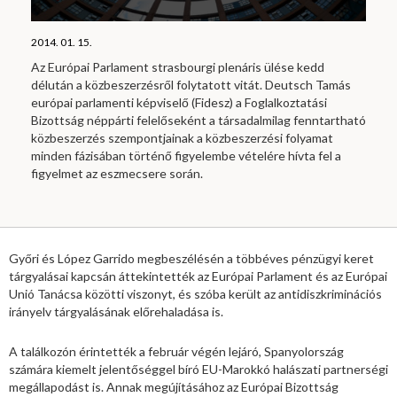
2014. 01. 15.
Az Európai Parlament strasbourgi plenáris ülése kedd
délután a közbeszerzésről folytatott vitát. Deutsch Tamás
európai parlamenti képviselő (Fidesz) a Foglalkoztatási
Bizottság néppárti felelőseként a társadalmilag fenntartható
közbeszerzés szempontjainak a közbeszerzési folyamat
minden fázisában történő figyelembe vételére hívta fel a
figyelmet az eszmecsere során.
Győri és López Garrido megbeszélésén a többéves pénzügyi keret
tárgyalásai kapcsán áttekintették az Európai Parlament és az Európai
Unió Tanácsa közötti viszonyt, és szóba került az antidiszkriminációs
irányelv tárgyalásának előrehaladása is.
A találkozón érintették a február végén lejáró, Spanyolország
számára kiemelt jelentőséggel bíró EU-Marokkó halászati partnerségi
megállapodást is. Annak megújításához az Európai Bizottság