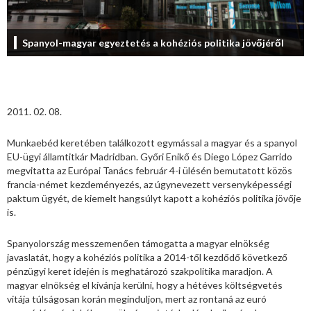
Spanyol-magyar egyeztetés a kohéziós politika jövőjéről
2011. 02. 08.
Munkaebéd keretében találkozott egymással a magyar és a spanyol
EU-ügyi államtitkár Madridban. Győri Enikő és Diego López Garrido
megvitatta az Európai Tanács február 4-i ülésén bemutatott közös
francia-német kezdeményezés, az úgynevezett versenyképességi
paktum ügyét, de kiemelt hangsúlyt kapott a kohéziós politika jövője
is.
Spanyolország messzemenően támogatta a magyar elnökség
javaslatát, hogy a kohéziós politika a 2014-től kezdődő következő
pénzügyi keret idején is meghatározó szakpolitika maradjon. A
magyar elnökség el kívánja kerülni, hogy a hétéves költségvetés
vitája túlságosan korán meginduljon, mert az rontaná az euró