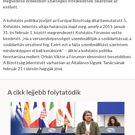
megvédése érdekében szükséges intézkedések sikerének az
esélyét.
A kohéziós politika jövőjét az Európai Bizottság által bemutatott 5.
Kohéziós Jelentés vitája határozza majd meg, amely a 2011. január
31. és február 1. között megrendezett Kohéziós Fórumon vette
kezdetét. „Ha a versenyképességet szembeállítják a szolidaritással, a
szolidaritás veszíteni fog. Ezért ezt a fajta szembeállítást szerintem
mindenképpen el kell kerülnünk” – állt ki a kohéziós politika
fenntartása mellett Orbán Viktor a Fórumon elmondott beszédében.
A Bizottság jelentését várhatóan az Általános Ügyek Tanácsának
február 21-i ülésén hagyják jóvá.
A cikk lejjebb folytatódik