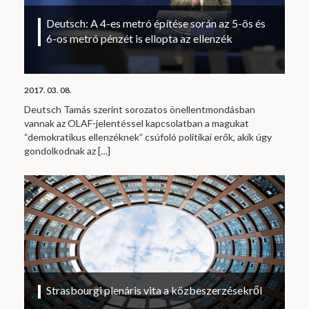
Deutsch: A 4-es metró építése során az 5-ös és
6-os metró pénzét is ellopta az ellenzék
2017. 03. 08.
Deutsch Tamás szerint sorozatos önellentmondásban
vannak az OLAF-jelentéssel kapcsolatban a magukat
“demokratikus ellenzéknek” csúfoló politikai erők, akik úgy
gondolkodnak az
[…]
Strasbourgi plenáris vita a közbeszerzésekről