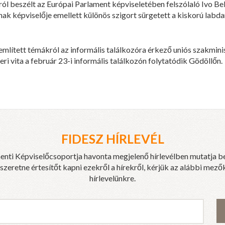
ól beszélt az Európai Parlament képviseletében felszólaló Ivo Bel
ának képviselője emellett különös szigort sürgetett a kiskorú lab
említett témákról az informális találkozóra érkező uniós szakmini
eri vita a február 23-i informális találkozón folytatódik Gödöllőn.
FIDESZ HÍRLEVÉL
enti Képviselőcsoportja havonta megjelenő hírlevélben mutatja b
eretne értesítőt kapni ezekről a hírekről, kérjük az alábbi mezők
hírlevelünkre.