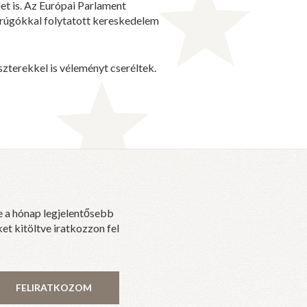
et is. Az Európai Parlament
darúgókkal folytatott kereskedelem
szterekkel is véleményt cseréltek.
e a hónap legjelentősebb
et kitöltve iratkozzon fel
FELIRATKOZOM