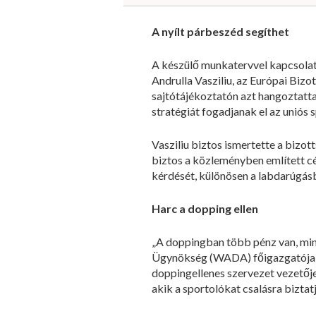
A nyílt párbeszéd segíthet
A készülő munkatervvel kapcsolat
Andrulla Vasziliu, az Európai Bizo
sajtótájékoztatón azt hangoztatta,
stratégiát fogadjanak el az uniós 
Vasziliu biztos ismertette a bizot
biztos a közleményben említett cé
kérdését, különösen a labdarúgásb
Harc a dopping ellen
„A doppingban több pénz van, mi
Ügynökség (WADA) főigazgatója, ho
doppingellenes szervezet vezetője 
akik a sportolókat csalásra biztatjá