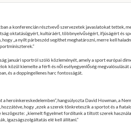
ban a konferencián résztvevő szervezetek javaslatokat tettek, m
ttság oktatásügyért, kultúráért, többnyelvűségért, ifjúságért és spo
 hogy „a nyílt párbeszéd segíthet meghatározni, merre kell haladni
sportminiszterek.”
tság januári sportról szóló közleményét, amely a sport európai dime
lok közül kiemelte a férfi és női esélyegyenlőség megvalósulását 
an, és a doppingellenes harc fontosságát.
nt a heroinkereskedelemben”, hangsúlyozta David Howman, a Ne
zzátéve, hogy „ezek a szerek tönkreteszik a sportot és a fiatalo
leszögezte: „kiemelt figyelmet fordítunk a tiltott szerek használ
k, igazságszolgáltatás elé kell állítani.”