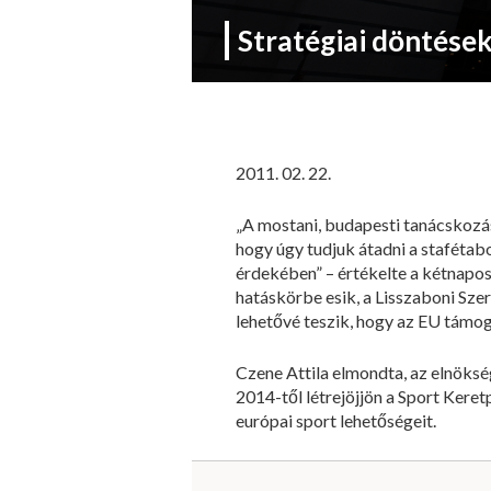
Stratégiai döntések
2011. 02. 22.
„A mostani, budapesti tanácskozás
hogy úgy tudjuk átadni a staféta
érdekében” – értékelte a kétnapos
hatáskörbe esik, a Lisszaboni Szer
lehetővé teszik, hogy az EU támog
Czene Attila elmondta, az elnöks
2014-től létrejöjjön a Sport Kere
európai sport lehetőségeit.