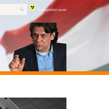
Gyengénlátó verzió