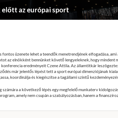
 előtt az európai sport
 fontos üzenete lehet a teendők menetrendjének elfogadása, ami al
botot az elnökként bennünket követő lengyeleknek, hogy mindent 
 konferencia eredményeit Czene Attila. Az államtitkár leszögezte:
ződés már jelentős lépést tett a sport európai dimenziójának kiala
assa, koordinálja és kiegészítse a tagállami szintű kezdeményezé
ég számára a következő lépés egy megfelelő munkaterv kidolgozása
tprogram, amely nem csupán a szabályozásban, hanem a finanszíro