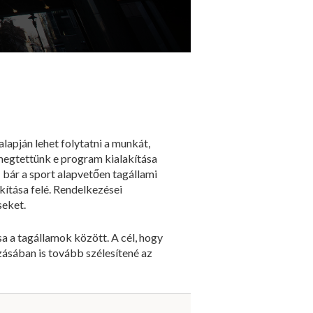
apján lehet folytatni a munkát,
megtettünk e program kialakítása
 bár a sport alapvetően tagállami
kítása felé. Rendelkezései
seket.
 a tagállamok között. A cél, hogy
zásában is tovább szélesítené az