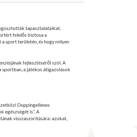
egosztották tapasztalataikat.
rtért felelős biztosa a
 a sport területén, és hogy milyen
nziójának fejlesztéséről szól. A
a sportban, a játékos átigazolások
mzetközi Doppingellenes
k egészségét is”. A
atának visszaszorítására: azokat,