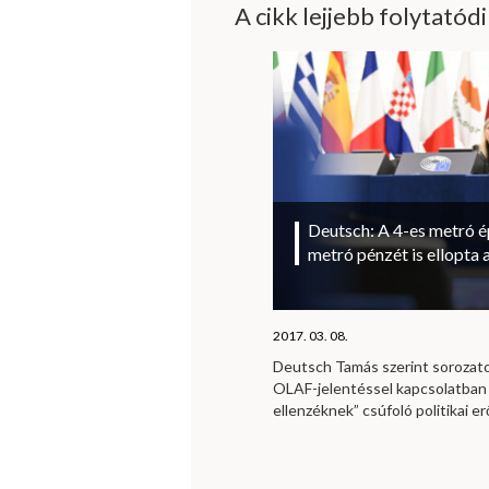
A cikk lejjebb folytatód
Deutsch: A 4-es metró ép
metró pénzét is ellopta 
2017. 03. 08.
Deutsch Tamás szerint sorozat
OLAF-jelentéssel kapcsolatban
ellenzéknek” csúfoló politikai e