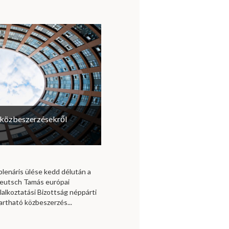
a közbeszerzésekről
plenáris ülése kedd délután a
 Deutsch Tamás európai
lalkoztatási Bizottság néppárti
artható közbeszerzés...