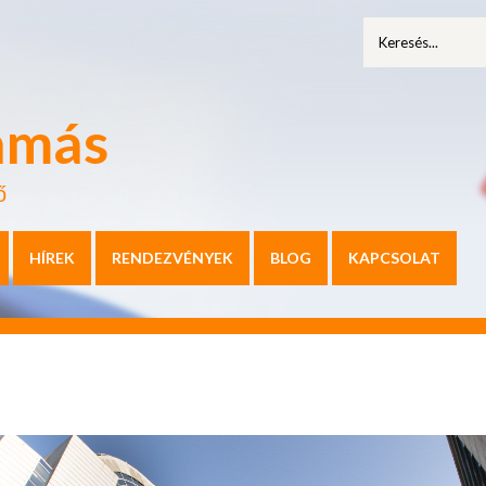
amás
ő
HÍREK
RENDEZVÉNYEK
BLOG
KAPCSOLAT