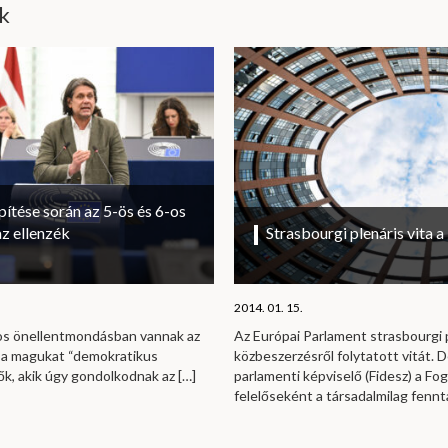
ik
ítése során az 5-ös és 6-os
az ellenzék
Strasbourgi plenáris vita 
2014. 01. 15.
os önellentmondásban vannak az
Az Európai Parlament strasbourgi 
 a magukat “demokratikus
közbeszerzésről folytatott vitát.
rők, akik úgy gondolkodnak az
[…]
parlamenti képviselő (Fidesz) a Fog
felelőseként a társadalmilag fennt