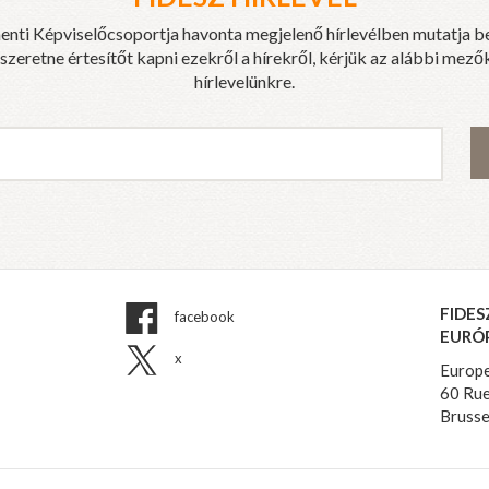
enti Képviselőcsoportja havonta megjelenő hírlevélben mutatja b
eretne értesítőt kapni ezekről a hírekről, kérjük az alábbi mezők
hírlevelünkre.
FIDES
facebook
EURÓ
x
Europe
60 Rue
Brusse