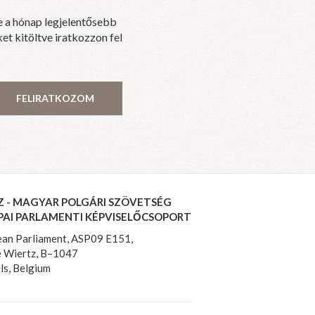
e a hónap legjelentősebb
et kitöltve iratkozzon fel
FELIRATKOZOM
Z - MAGYAR POLGÁRI SZÖVETSÉG
PAI PARLAMENTI KÉPVISELŐCSOPORT
an Parliament, ASP09 E151,
 Wiertz, B–1047
ls, Belgium