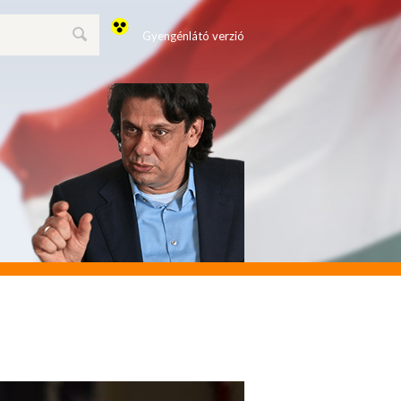
Gyengénlátó verzió