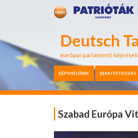
Deutsch T
európai parlamenti képvisel
KÉPVISELŐINK
BEMUTATKOZÁS
Szabad Európa Vit