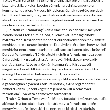
Tőkés olyan történelmi személyiségeink, akik egyéni kiállásukkal is
bizonyították: erkölcsi kötelességünk harcolni az embertelen
kommunizmus ellen. A Fidesz EP-delegációjának vezetője egyebek
között arról beszélt, hogy nem helyes automatizmusról és dominó-
elvről beszélni a kommunizmus megdöntésének esetében, mert az
minden országban belülről indult ki
„
Félelem és Szabadság
” volt a címe az első panelnek, melynek
előadói sorát
Florian Mihalcea
, a Temesvár Társaság elnöke
nyitotta meg. Köszönetet mondott európai képviselőnknek, amiért
meghívta erre a rangos konferenciára: „Milyen érdekes, hogy az első
meghívást nem a román parlamenttől kaptam, hanem ide, a brüsszeli
Európai Parlamentbe Tőkés László invitált a forradalom húsz éves
évfordulóján” – mutatott rá. A Temesvári Nyilatkozat nyolcadik
pontja a Szekuritáte és a Román Kommunista Párt vezetői
megválasztásának tiltását indítványozta három választási ciklus
erejéig. Húsz év után bebizonyosodott, igaza volt a
kezdeményezőknek, ugyanis a román politikai életben, a médiában és
a gazdaságban egyaránt azok uralkodnak, akik a régi rendszer
emberei voltak. „Isteni kegyelem pillanata volt a temesvári
forradalom” – vallotta a temesvári forradalmár.
Traian Orban
, a Temesvár Emlékhely forradalmi múzeum vezetője,
aki maga is a forradalomban sebesült meg, a forradalom idején
megnyilvánult felekezetközi és nemzetek közötti szolidaritás