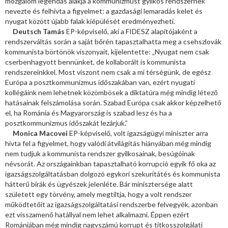
mozgalom legendás alakja a kommunizmust gyilkos rendszernek
nevezte és felhívta a figyelmet: a gazdasági lemaradás kelet és
nyugat között újabb falak kiépülését eredményezheti.
Deutsch Tamás
EP-képviselő, aki a FIDESZ alapítójaként a
rendszerváltás során a saját bőrén tapasztalhatta meg a csehszlovák
kommunista börtönök viszonyait, kijelentette: „Nyugat nem csak
cserbenhagyott bennünket, de kollaborált is kommunista
rendszereinkkel. Most viszont nem csak a mi térségünk, de egész
Európa a posztkommunizmus időszakában van, ezért nyugati
kollégáink nem lehetnek közömbösek a diktatúra még mindig létező
hatásainak felszámolása során. Szabad Európa csak akkor képzelhető
el, ha Románia és Magyarország is szabad lesz és ha a
posztkommunizmus időszakát lezárjuk.”
Monica Macovei
EP-képviselő, volt igazságügyi miniszter arra
hívta fel a figyelmet, hogy valódi átvilágítás hiányában még mindig
nem tudjuk a kommunista rendszer gyilkosainak, besúgóinak
névsorát. Az országainkban tapasztalható korrupció egyik fő oka az
igazságszolgáltatásban dolgozó egykori szekuritátés és kommunista
hátterű bírák és ügyészek jelenléte. Bár minisztersége alatt
született egy törvény, amely megtiltja, hogy a volt rendszer
működtetőit az igazságszolgáltatási rendszerbe felvegyék, azonban
ezt visszamenő hatállyal nem lehet alkalmazni. Éppen ezért
Romániában még mindig nagyszámú korrupt és titkosszolgálati