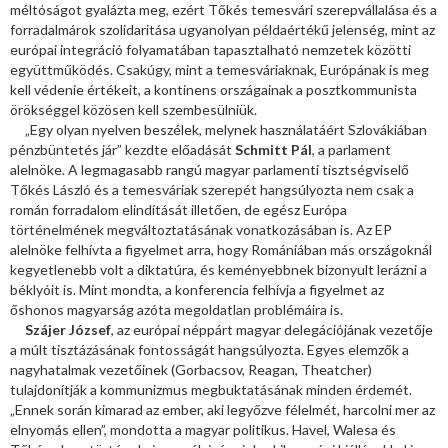
méltóságot gyalázta meg, ezért Tőkés temesvári szerepvállalása és a
forradalmárok szolidaritása ugyanolyan példaértékű jelenség, mint az
európai integráció folyamatában tapasztalható nemzetek közötti
együttműködés. Csakúgy, mint a temesváriaknak, Európának is meg
kell védenie értékeit, a kontinens országainak a posztkommunista
örökséggel közösen kell szembesülniük.
„Egy olyan nyelven beszélek, melynek használatáért Szlovákiában
pénzbüntetés jár” kezdte előadását
Schmitt Pál
, a parlament
alelnöke. A legmagasabb rangú magyar parlamenti tisztségviselő
Tőkés László és a temesváriak szerepét hangsúlyozta nem csak a
román forradalom elindítását illetően, de egész Európa
történelmének megváltoztatásának vonatkozásában is. Az EP
alelnöke felhívta a figyelmet arra, hogy Romániában más országoknál
kegyetlenebb volt a diktatúra, és keményebbnek bizonyult lerázni a
béklyóit is. Mint mondta, a konferencia felhívja a figyelmet az
őshonos magyarság azóta megoldatlan problémáira is.
Szájer József
, az európai néppárt magyar delegációjának vezetője
a múlt tisztázásának fontosságát hangsúlyozta. Egyes elemzők a
nagyhatalmak vezetőinek (Gorbacsov, Reagan, Theatcher)
tulajdonítják a kommunizmus megbuktatásának minden érdemét.
„Ennek során kimarad az ember, aki legyőzve félelmét, harcolni mer az
elnyomás ellen”, mondotta a magyar politikus. Havel, Walesa és