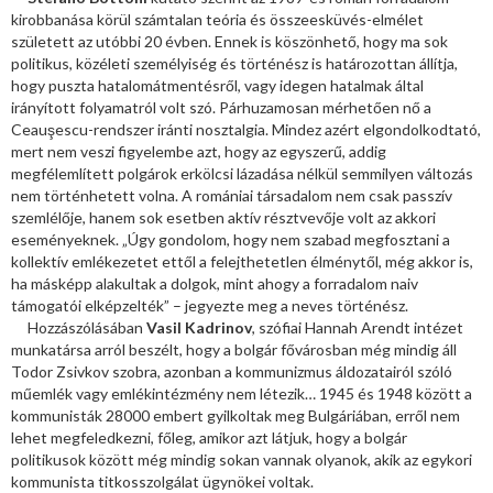
kirobbanása körül számtalan teória és összeesküvés-elmélet
született az utóbbi 20 évben. Ennek is köszönhető, hogy ma sok
politikus, közéleti személyiség és történész is határozottan állítja,
hogy puszta hatalomátmentésről, vagy idegen hatalmak által
irányított folyamatról volt szó. Párhuzamosan mérhetően nő a
Ceauşescu-rendszer iránti nosztalgia. Mindez azért elgondolkodtató,
mert nem veszi figyelembe azt, hogy az egyszerű, addig
megfélemlített polgárok erkölcsi lázadása nélkül semmilyen változás
nem történhetett volna. A romániai társadalom nem csak passzív
szemlélője, hanem sok esetben aktív résztvevője volt az akkori
eseményeknek. „Úgy gondolom, hogy nem szabad megfosztani a
kollektív emlékezetet ettől a felejthetetlen élménytől, még akkor is,
ha másképp alakultak a dolgok, mint ahogy a forradalom naiv
támogatói elképzelték” – jegyezte meg a neves történész.
Hozzászólásában
Vasil Kadrinov
, szófiai Hannah Arendt intézet
munkatársa arról beszélt, hogy a bolgár fővárosban még mindig áll
Todor Zsivkov szobra, azonban a kommunizmus áldozatairól szóló
műemlék vagy emlékintézmény nem létezik… 1945 és 1948 között a
kommunisták 28000 embert gyilkoltak meg Bulgáriában, erről nem
lehet megfeledkezni, főleg, amikor azt látjuk, hogy a bolgár
politikusok között még mindig sokan vannak olyanok, akik az egykori
kommunista titkosszolgálat ügynökei voltak.