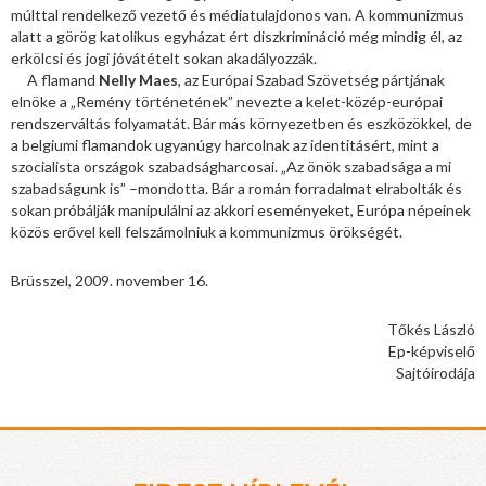
múlttal rendelkező vezető és médiatulajdonos van. A kommunizmus
alatt a görög katolikus egyházat ért diszkrimináció még mindig él, az
erkölcsi és jogi jóvátételt sokan akadályozzák.
A flamand
Nelly Maes
, az Európai Szabad Szövetség pártjának
elnöke a „Remény történetének” nevezte a kelet-közép-európai
rendszerváltás folyamatát. Bár más környezetben és eszközökkel, de
a belgiumi flamandok ugyanúgy harcolnak az identitásért, mint a
szocialista országok szabadságharcosai. „Az önök szabadsága a mi
szabadságunk is” –mondotta. Bár a román forradalmat elrabolták és
sokan próbálják manipulálni az akkori eseményeket, Európa népeinek
közös erővel kell felszámolniuk a kommunizmus örökségét.
Brüsszel, 2009. november 16.
Tőkés László
Ep-képviselő
Sajtóirodája