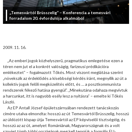
„Temesvártól Brüsszelig” – Konferencia a temesvári
forradalom 20. évfordulója alkalmából
2009. 11. 16.
„Az emberi jogok közhelyszerű, pragmatikus emlegetése ezen a
téren nem jut el a konkrét valóságig, farizeusi prédikációra
emlékeztet” – fogalmazott Tőkés. Most viszont meglátása szerint
„növekszik az érdeklődés a kisebbségi kérdés iránt, megnyílik az út a
kollektív jogok felőli megközelítés előtt, és … a posztkommunista
rendszerek fékező hatása gyengül”. „Minekutána odahaza megvívtuk
a harcunkat, itt is nagyobb esély lesz a nyitásra” – emelte ki Tőkés
László.
Az EP Antall József épületszárnyában rendezett tanácskozás
címére utalva elmondta: hosszú az út Temesvártól Brüsszelig, hosszú
az üldözött kispap útja Temesvártól az EP képviselői tisztségéig, és
hosszú az az út, amelyet Romániának, Magyarországnak és a volt
szovjet tömb többi országának meg kell tenniük a formális EU-