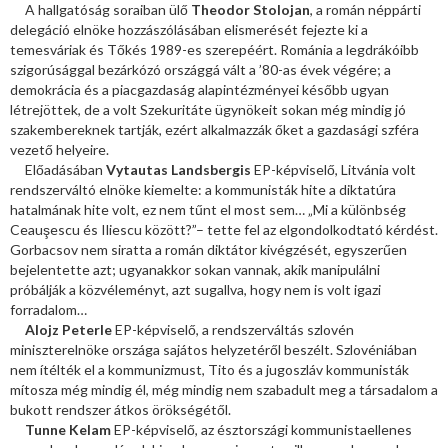
A hallgatóság soraiban ülő
Theodor Stolojan
, a román néppárti
delegáció elnöke hozzászólásában elismerését fejezte ki a
temesváriak és Tőkés 1989-es szerepéért. Románia a legdrákóibb
szigorúsággal bezárkózó országgá vált a ’80-as évek végére; a
demokrácia és a piacgazdaság alapintézményei később ugyan
létrejöttek, de a volt Szekuritáte ügynökeit sokan még mindig jó
szakembereknek tartják, ezért alkalmazzák őket a gazdasági szféra
vezető helyeire.
Előadásában
Vytautas Landsbergis
EP-képviselő, Litvánia volt
rendszerváltó elnöke kiemelte: a kommunisták hite a diktatúra
hatalmának hite volt, ez nem tűnt el most sem… „Mi a különbség
Ceauşescu és Iliescu között?”– tette fel az elgondolkodtató kérdést.
Gorbacsov nem siratta a román diktátor kivégzését, egyszerűen
bejelentette azt; ugyanakkor sokan vannak, akik manipulálni
próbálják a közvéleményt, azt sugallva, hogy nem is volt igazi
forradalom…
Alojz Peterle
EP-képviselő, a rendszerváltás szlovén
miniszterelnöke országa sajátos helyzetéről beszélt. Szlovéniában
nem ítélték el a kommunizmust, Tito és a jugoszláv kommunisták
mítosza még mindig él, még mindig nem szabadult meg a társadalom a
bukott rendszer átkos örökségétől.
Tunne Kelam
EP-képviselő, az észtországi kommunistaellenes