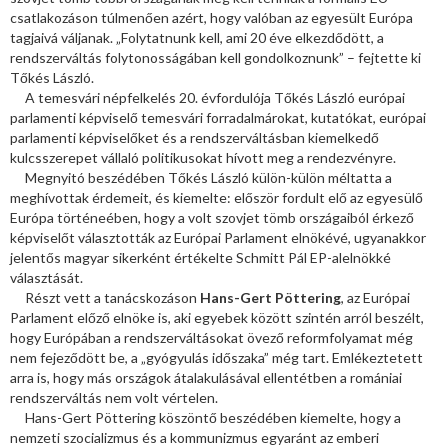
csatlakozáson túlmenően azért, hogy valóban az egyesült Európa
tagjaivá váljanak. „Folytatnunk kell, ami 20 éve elkezdődött, a
rendszerváltás folytonosságában kell gondolkoznunk” – fejtette ki
Tőkés László.
A temesvári népfelkelés 20. évfordulója Tőkés László európai
parlamenti képviselő temesvári forradalmárokat, kutatókat, európai
parlamenti képviselőket és a rendszerváltásban kiemelkedő
kulcsszerepet vállaló politikusokat hívott meg a rendezvényre.
Megnyitó beszédében Tőkés László külön-külön méltatta a
meghívottak érdemeit, és kiemelte: először fordult elő az egyesülő
Európa történeében, hogy a volt szovjet tömb országaiból érkező
képviselőt választották az Európai Parlament elnökévé, ugyanakkor
jelentős magyar sikerként értékelte Schmitt Pál EP-alelnökké
választását.
Részt vett a tanácskozáson
Hans-Gert Pöttering
, az Európai
Parlament előző elnöke is, aki egyebek között szintén arról beszélt,
hogy Európában a rendszerváltásokat övező reformfolyamat még
nem fejeződött be, a „gyógyulás időszaka” még tart. Emlékeztetett
arra is, hogy más országok átalakulásával ellentétben a romániai
rendszerváltás nem volt vértelen.
Hans-Gert Pöttering köszöntő beszédében kiemelte, hogy a
nemzeti szocializmus és a kommunizmus egyaránt az emberi