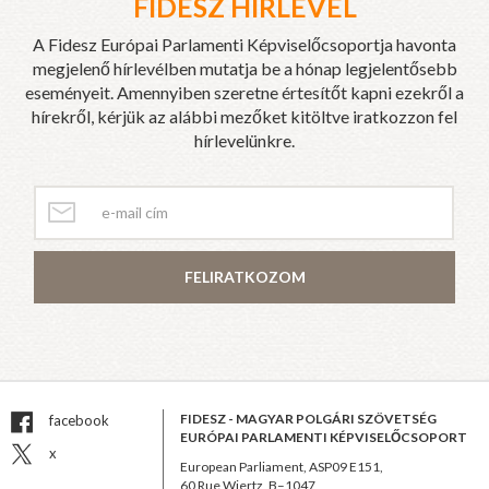
FIDESZ HÍRLEVÉL
A Fidesz Európai Parlamenti Képviselőcsoportja havonta
megjelenő hírlevélben mutatja be a hónap legjelentősebb
eseményeit. Amennyiben szeretne értesítőt kapni ezekről a
hírekről, kérjük az alábbi mezőket kitöltve iratkozzon fel
hírlevelünkre.
FELIRATKOZOM
FIDESZ - MAGYAR POLGÁRI SZÖVETSÉG
facebook
EURÓPAI PARLAMENTI KÉPVISELŐCSOPORT
x
European Parliament, ASP09 E151,
60 Rue Wiertz, B–1047