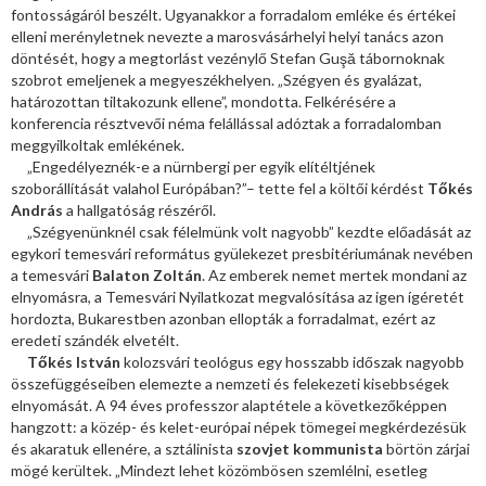
fontosságáról beszélt. Ugyanakkor a forradalom emléke és értékei
elleni merényletnek nevezte a marosvásárhelyi helyi tanács azon
döntését, hogy a megtorlást vezénylő Stefan Guşă tábornoknak
szobrot emeljenek a megyeszékhelyen. „Szégyen és gyalázat,
határozottan tiltakozunk ellene”, mondotta. Felkérésére a
konferencia résztvevői néma felállással adóztak a forradalomban
meggyilkoltak emlékének.
„Engedélyeznék-e a nürnbergi per egyik elítéltjének
szoborállítását valahol Európában?”– tette fel a költői kérdést
Tőkés
András
a hallgatóság részéről.
„Szégyenünknél csak félelmünk volt nagyobb” kezdte előadását az
egykori temesvári református gyülekezet presbitériumának nevében
a temesvári
Balaton Zoltán
. Az emberek nemet mertek mondani az
elnyomásra, a Temesvári Nyilatkozat megvalósítása az igen ígéretét
hordozta, Bukarestben azonban ellopták a forradalmat, ezért az
eredeti szándék elvetélt.
Tőkés István
kolozsvári teológus egy hosszabb időszak nagyobb
összefüggéseiben elemezte a nemzeti és felekezeti kisebbségek
elnyomását. A 94 éves professzor alaptétele a következőképpen
hangzott: a közép- és kelet-európai népek tömegei megkérdezésük
és akaratuk ellenére, a sztálinista
szovjet kommunista
börtön zárjai
mögé kerültek. „Mindezt lehet közömbösen szemlélni, esetleg