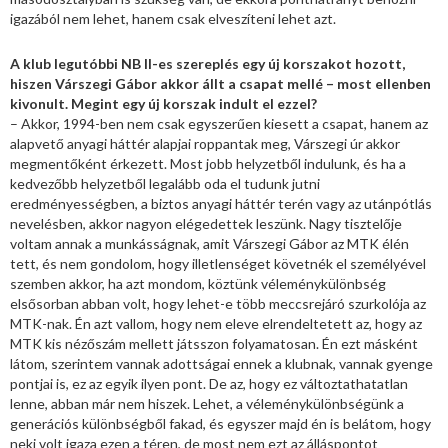
igazából nem lehet, hanem csak elveszíteni lehet azt.
A klub legutóbbi NB II-es szereplés egy új korszakot hozott,
hiszen Várszegi Gábor akkor állt a csapat mellé – most ellenben
kivonult. Megint egy új korszak indult el ezzel?
– Akkor, 1994-ben nem csak egyszerűen kiesett a csapat, hanem az
alapvető anyagi háttér alapjai roppantak meg, Várszegi úr akkor
megmentőként érkezett. Most jobb helyzetből indulunk, és ha a
kedvezőbb helyzetből legalább oda el tudunk jutni
eredményességben, a biztos anyagi háttér terén vagy az utánpótlás
nevelésben, akkor nagyon elégedettek leszünk. Nagy tisztelője
voltam annak a munkásságnak, amit Várszegi Gábor az MTK élén
tett, és nem gondolom, hogy illetlenséget követnék el személyével
szemben akkor, ha azt mondom, köztünk véleménykülönbség
elsősorban abban volt, hogy lehet-e több meccsrejáró szurkolója az
MTK-nak. Én azt vallom, hogy nem eleve elrendeltetett az, hogy az
MTK kis nézőszám mellett játsszon folyamatosan. Én ezt másként
látom, szerintem vannak adottságai ennek a klubnak, vannak gyenge
pontjai is, ez az egyik ilyen pont. De az, hogy ez változtathatatlan
lenne, abban már nem hiszek. Lehet, a véleménykülönbségünk a
generációs különbségből fakad, és egyszer majd én is belátom, hogy
neki volt igaza ezen a téren, de most nem ezt az álláspontot