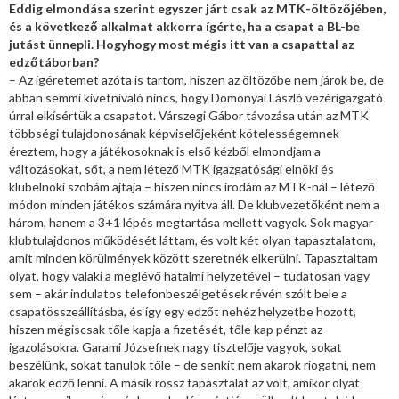
Eddig elmondása szerint egyszer járt csak az MTK-öltözőjében,
és a következő alkalmat akkorra ígérte, ha a csapat a BL-be
jutást ünnepli. Hogyhogy most mégis itt van a csapattal az
edzőtáborban?
– Az ígéretemet azóta is tartom, hiszen az öltözőbe nem járok be, de
abban semmi kivetnivaló nincs, hogy Domonyai László vezérigazgató
úrral elkísértük a csapatot. Várszegi Gábor távozása után az MTK
többségi tulajdonosának képviselőjeként kötelességemnek
éreztem, hogy a játékosoknak is első kézből elmondjam a
változásokat, sőt, a nem létező MTK igazgatósági elnöki és
klubelnöki szobám ajtaja – hiszen nincs irodám az MTK-nál – létező
módon minden játékos számára nyitva áll. De klubvezetőként nem a
három, hanem a 3+1 lépés megtartása mellett vagyok. Sok magyar
klubtulajdonos működését láttam, és volt két olyan tapasztalatom,
amit minden körülmények között szeretnék elkerülni. Tapasztaltam
olyat, hogy valaki a meglévő hatalmi helyzetével – tudatosan vagy
sem – akár indulatos telefonbeszélgetések révén szólt bele a
csapatösszeállításba, és így egy edzőt nehéz helyzetbe hozott,
hiszen mégiscsak tőle kapja a fizetését, tőle kap pénzt az
igazolásokra. Garami Józsefnek nagy tisztelője vagyok, sokat
beszélünk, sokat tanulok tőle – de senkit nem akarok riogatni, nem
akarok edző lenni. A másik rossz tapasztalat az volt, amikor olyat