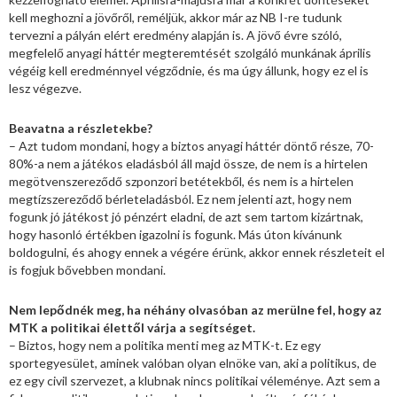
kell meghozni a jövőről, reméljük, akkor már az NB I-re tudunk
tervezni a pályán elért eredmény alapján is. A jövő évre szóló,
megfelelő anyagi háttér megteremtését szolgáló munkának április
végéig kell eredménnyel végződnie, és ma úgy állunk, hogy ez el is
lesz végezve.
Beavatna a részletekbe?
– Azt tudom mondani, hogy a biztos anyagi háttér döntő része, 70-
80%-a nem a játékos eladásból áll majd össze, de nem is a hirtelen
megötvenszereződő szponzori betétekből, és nem is a hirtelen
megtízszereződő bérleteladásból. Ez nem jelenti azt, hogy nem
fogunk jó játékost jó pénzért eladni, de azt sem tartom kizártnak,
hogy hasonló értékben igazolni is fogunk. Más úton kívánunk
boldogulni, és ahogy ennek a végére érünk, akkor ennek részleteit el
is fogjuk bővebben mondani.
Nem lepődnék meg, ha néhány olvasóban az merülne fel, hogy az
MTK a politikai élettől várja a segítséget.
– Biztos, hogy nem a politika menti meg az MTK-t. Ez egy
sportegyesület, aminek valóban olyan elnöke van, aki a politikus, de
ez egy civil szervezet, a klubnak nincs politikai véleménye. Azt sem a