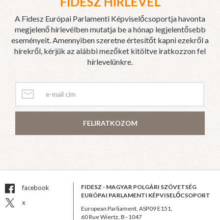
FIDESZ HÍRLEVÉL
A Fidesz Európai Parlamenti Képviselőcsoportja havonta
megjelenő hírlevélben mutatja be a hónap legjelentősebb
eseményeit. Amennyiben szeretne értesítőt kapni ezekről a
hírekről, kérjük az alábbi mezőket kitöltve iratkozzon fel
hírlevelünkre.
FELIRATKOZOM
FIDESZ - MAGYAR POLGÁRI SZÖVETSÉG
facebook
EURÓPAI PARLAMENTI KÉPVISELŐCSOPORT
x
European Parliament, ASP09 E151,
60 Rue Wiertz, B–1047