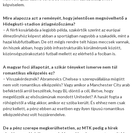
képviselem.
Mire alapozza azt a reményét, hogy jelentősen megnövelhető a
Hidegkuti-stadion átlagnézőszáma?
– A férfi kosárlabda a legjobb példa, szakértők szerint az európai
élmezőnyhöz képest abban a sportágban nagyobb a szakadék, mint a
hazai klubfutballban. De ott mégis rendre telt házas meccsek vannak,
én hiszek abban, hogy jobb infrastrukturális körülmények között,
közönségszórakoztató futball mellett ez elérhető a fociban is.
A magyar foci állapotát, a szikár tényeket ismerve nem túl
romantikus elképzelés ez?
– Visszakérdeznék? Abramovics Chelsea-s szerepvállalása mögött
nem volt romantikus elképzelés? Vagy amikor a Manchester City arab
befektetői arról beszéltek, hogy BL-döntő a cél, illetve, hogy
megelőzzék az elsőszámúnak mondott Unitedet? A hasát fogta a
röhögéstől a világ akkor, amikor ez szóba került. És ehhez nem csak
pénz kellett, a pénz ebben az esetben egy ilyen típusú romantikus
elképzeléshez volt hozzárendelve.
De a pénz szerepe megkerülhetetlen, az MTK pedig a hírek