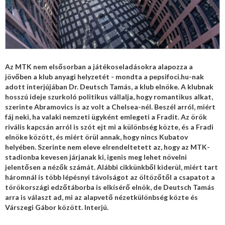
Az MTK nem elsősorban a játékoseladásokra alapozza a
jövőben a klub anyagi helyzetét - mondta a pepsifoci.hu-nak
adott interjújában Dr. Deutsch Tamás, a klub elnöke. A klubnak
hosszú ideje szurkoló politikus vállalja, hogy romantikus alkat,
szerinte Abramovics is az volt a Chelsea-nél. Beszél arról, miért
fáj neki, ha valaki nemzeti ügyként emlegeti a Fradit. Az örök
rivális kapcsán arról is szót ejt mi a különbség közte, és a Fradi
elnöke között, és miért örül annak, hogy nincs Kubatov
helyében. Szerinte nem eleve elrendeltetett az, hogy az MTK-
stadionba kevesen járjanak ki, igenis meg lehet növelni
jelentősen a nézők számát. Alábbi cikkünkből kiderül, miért tart
háromnál is több lépésnyi távolságot az öltözőtől a csapatot a
törökországi edzőtáborba is elkísérő elnök, de Deutsch Tamás
arra is választ ad, mi az alapvető nézetkülönbség közte és
Várszegi Gábor között. Interjú.