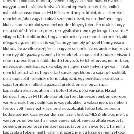
fideszes politikus mondatja velem, hogy az elmúlt másfél évben a
magyar sport számára kedvező állami lépések történtek, amiből
másokhoz hasonlóan az MTK is szeretne profitálni, de a sikereket
nem lehet jobb vagy baloldali szemmel nézni, ha eredményes egy
klub, akkor szurkolói szemmel mindez lényegtelen. Én örülök, hogy
ezt a kérdést feltette, mert ez egyáltalán nem egy lerágott csont. A
világon bárhol előfordul, hogy elnöknek olyan embert kérnek fel, aki
dúsgazdag, és tőle azt is várják, hogy komoly pénzzel támogassa a
klubot. De az ellenkezőjére is nagyon sok példa van, amikor ismert, de
nem egy dúsgazdag személyt kérnek fel, a kapcsolatrendszer viszont
ebben az esetben inkább döntő tényező. Ez lehet orvos, menedzser,
művész, de politikus is, ez a világon nagyon sok helyen így van. Tőlük
nem lehet azt várni, hogy eltartsanak egy klubot a saját pénzükből,
de a kapcsolati tőkéjükre lehet alapozni. Egy politikus esetében a
saját területe mellett a gazdasági életben is megvan az a
kapcsolatrendszer, ahonnan befektetés, pénz várható. Ha azt
kérdezi, hogy az MTK elnökének történt kinevezésemben szerepe
van-e annak, hogy politikus is vagyok, akkor a válasz igen, és nekem
fontos volt, hogy ezt ki is mondják azok, akik felkértek, ne pedig
ködösítsenek. Csányi Sándor sem azért lett az MLSZ-elnöke, mert ő
vagyonos emberként a magánvagyonából, vagy az általa vezetett
cégek pénzéből teszi rendbe hosszútávon a magyar focit, hanem a
kapcsolati tőkéje miatt, valamint azért, mert a hazai és nemzetközi