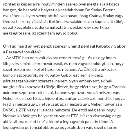
szinten is képes arra, hogy minden szereplővel megtalálja a közös
hangot, de hasonló a helyzet a kosárlabdában Dr. Szalay Ferenc
esetében is. Ilyen szempontból van hasonlóság Csányi, Szalay vagy
Deutsch szerepvállalását illetően. Ha valakinek van kapcsolati tőkéje,
és azt közcélokra tudja kamatoztatni, például egy sportklub
megsegítésére, az szerintem egy jó dolog.
Ön tud majd annyit pénzt szerezni, mind például Kubatov Gábor
a Ferencváros élén?
– Az MTK-ban nem volt akkora rendetlenség – és ez egy finom
kifejezés -, mint a Ferencvárosnál, és nem vagyok boldogtalan, hogy
ezzel nekem nem kellett szembe néznem. Az Üllői útra érkeztek
komoly szponzorok, de Kubatov Gábor ezt nem a Fidesz
pártigazgatójaként szerezte, hanem olyan emberként, akinek
megfelelő a kapcsolati tőkéje, illetve, hogy elérte azt, hogy a Fradinál
már nem szponzort elriasztó, hanem szponzort vonzó helyzet van.
Nekem kicsit sértő az a kijelentés, amikor valakik azt mondják, hogy a
Fradi a nemzeti ügy, illetve csak az a nemzeti ügy. Nekem ugyanaz a
DVSC, a ZTE vagy a Haladás helyzete. De ettől még tény, hogy
idehaza különleges helyzetben van az FTC, hiszen viszonylag nagy
aktív tábora mellett ezé a klubé a legnagyobb passzív tábor. A
legnagyobb potenciál ebben az egyesületben van, ezzel e téren