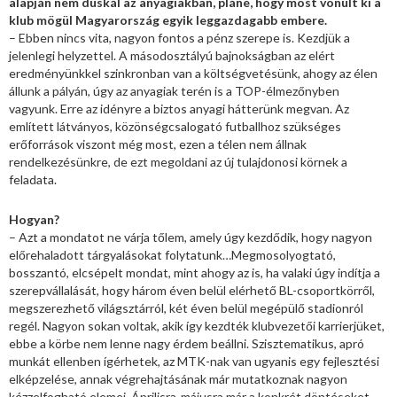
alapján nem dúskál az anyagiakban, pláne, hogy most vonult ki a
klub mögül Magyarország egyik leggazdagabb embere.
– Ebben nincs vita, nagyon fontos a pénz szerepe is. Kezdjük a
jelenlegi helyzettel. A másodosztályú bajnokságban az elért
eredményünkkel szinkronban van a költségvetésünk, ahogy az élen
állunk a pályán, úgy az anyagiak terén is a TOP-élmezőnyben
vagyunk. Erre az idényre a biztos anyagi hátterünk megvan. Az
említett látványos, közönségcsalogató futballhoz szükséges
erőforrások viszont még most, ezen a télen nem állnak
rendelkezésünkre, de ezt megoldani az új tulajdonosi körnek a
feladata.
Hogyan?
– Azt a mondatot ne várja tőlem, amely úgy kezdődik, hogy nagyon
előrehaladott tárgyalásokat folytatunk…Megmosolyogtató,
bosszantó, elcsépelt mondat, mint ahogy az is, ha valaki úgy indítja a
szerepvállalását, hogy három éven belül elérhető BL-csoportkörről,
megszerezhető világsztárról, két éven belül megépülő stadionról
regél. Nagyon sokan voltak, akik így kezdték klubvezetői karrierjüket,
ebbe a körbe nem lenne nagy érdem beállni. Szisztematikus, apró
munkát ellenben ígérhetek, az MTK-nak van ugyanis egy fejlesztési
elképzelése, annak végrehajtásának már mutatkoznak nagyon
kézzelfogható elemei. Áprilisra-májusra már a konkrét döntéseket