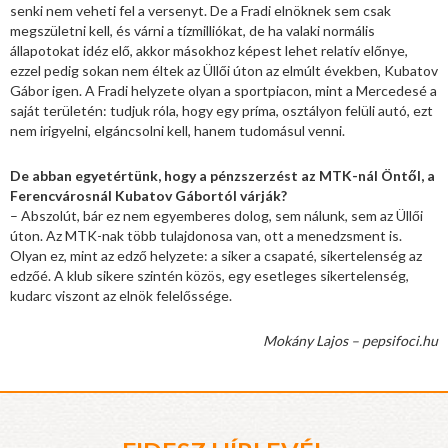
senki nem veheti fel a versenyt. De a Fradi elnöknek sem csak
megszületni kell, és várni a tízmilliókat, de ha valaki normális
állapotokat idéz elő, akkor másokhoz képest lehet relatív előnye,
ezzel pedig sokan nem éltek az Üllői úton az elmúlt években, Kubatov
Gábor igen. A Fradi helyzete olyan a sportpiacon, mint a Mercedesé a
saját területén: tudjuk róla, hogy egy príma, osztályon felüli autó, ezt
nem irigyelni, elgáncsolni kell, hanem tudomásul venni.
De abban egyetértünk, hogy a pénzszerzést az MTK-nál Öntől, a
Ferencvárosnál Kubatov Gábortól várják?
– Abszolút, bár ez nem egyemberes dolog, sem nálunk, sem az Üllői
úton. Az MTK-nak több tulajdonosa van, ott a menedzsment is.
Olyan ez, mint az edző helyzete: a siker a csapaté, sikertelenség az
edzőé. A klub sikere szintén közös, egy esetleges sikertelenség,
kudarc viszont az elnök felelőssége.
Mokány Lajos – pepsifoci.hu