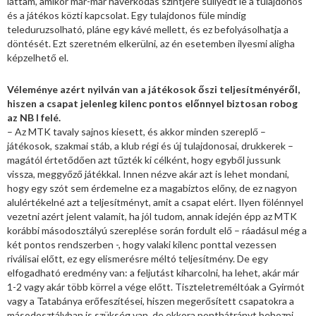
láttam, amikor már-már haverkodás szintjére süllyedt le a tulajdonos
és a játékos közti kapcsolat. Egy tulajdonos füle mindig
teleduruzsolható, pláne egy kávé mellett, és ez befolyásolhatja a
döntését. Ezt szeretném elkerülni, az én esetemben ilyesmi aligha
képzelhető el.
Véleménye azért nyilván van a játékosok őszi teljesítményéről,
hiszen a csapat jelenleg kilenc pontos előnnyel biztosan robog
az NB I felé.
– Az MTK tavaly sajnos kiesett, és akkor minden szereplő –
játékosok, szakmai stáb, a klub régi és új tulajdonosai, drukkerek –
magától értetődően azt tűzték ki célként, hogy egyből jussunk
vissza, meggyőző játékkal. Innen nézve akár azt is lehet mondani,
hogy egy szót sem érdemelne ez a magabiztos előny, de ez nagyon
alulértékelné azt a teljesítményt, amit a csapat elért. Ilyen fölénnyel
vezetni azért jelent valamit, ha jól tudom, annak idején épp az MTK
korábbi másodosztályú szereplése során fordult elő – ráadásul még a
két pontos rendszerben -, hogy valaki kilenc ponttal vezessen
riválisai előtt, ez egy elismerésre méltó teljesítmény. De egy
elfogadható eredmény van: a feljutást kiharcolni, ha lehet, akár már
1-2 vagy akár több körrel a vége előtt. Tiszteletreméltóak a Gyirmót
vagy a Tatabánya erőfeszítései, hiszen megerősített csapatokra a
másodosztályban is szükség van, de ekkora ponthátrányt behozni