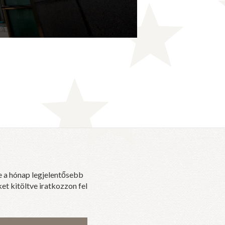
e a hónap legjelentősebb
et kitöltve iratkozzon fel