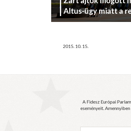
Zárt ajtók mögött 
Altus-ügy miatt a r
2015. 10. 15.
A Fidesz Európai Parlam
eseményeit. Amennyiben sz