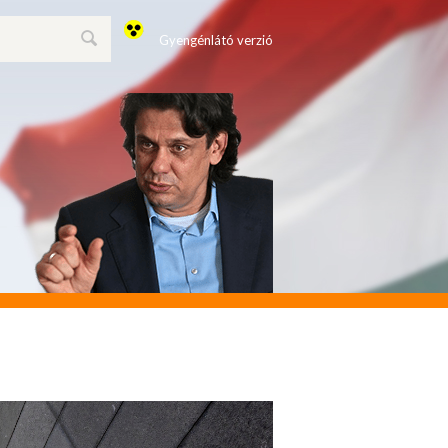
Gyengénlátó verzió