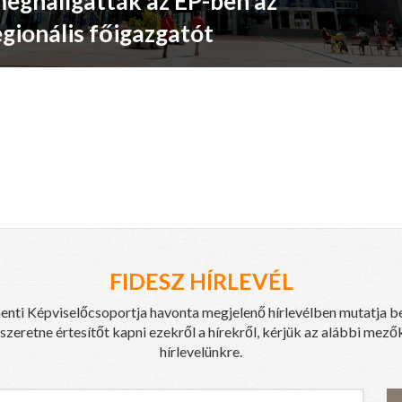
meghallgatták az EP-ben az
egionális főigazgatót
FIDESZ HÍRLEVÉL
enti Képviselőcsoportja havonta megjelenő hírlevélben mutatja b
eretne értesítőt kapni ezekről a hírekről, kérjük az alábbi mezők
hírlevelünkre.