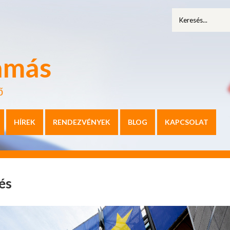
amás
ő
HÍREK
RENDEZVÉNYEK
BLOG
KAPCSOLAT
és