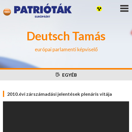
Deutsch Tamás
európai parlamenti képviselő
EGYÉB
2010.évi zárszámadási jelentések plenáris vitája