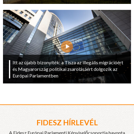
Itt az újabb bizonyíték: a Tisza az illegális migrációért
és Magyarország politikai zsarolásáért dolgozik az
Európai Parlamentben
FIDESZ HÍRLEVÉL
A Fidesz Európai Parlamenti Képviselőcsoportja havonta