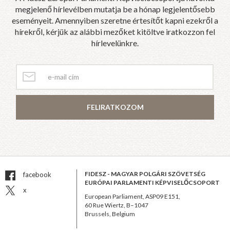
megjelenő hírlevélben mutatja be a hónap legjelentősebb
eseményeit. Amennyiben szeretne értesítőt kapni ezekről a
hírekről, kérjük az alábbi mezőket kitöltve iratkozzon fel
hírlevelünkre.
FELIRATKOZOM
FIDESZ - MAGYAR POLGÁRI SZÖVETSÉG
facebook
EURÓPAI PARLAMENTI KÉPVISELŐCSOPORT
x
European Parliament, ASP09 E151,
60 Rue Wiertz, B–1047
Brussels, Belgium