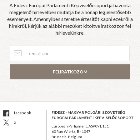
A Fidesz Európai Parlamenti Képviselőcsoportja havonta
megjelenő hírlevélben mutatja be a hónap legjelentősebb
eseményeit. Amennyiben szeretne értesítőt kapni ezekről a
hírekről, kérjük az alábbi mezőket kitöltve iratkozzon fel
hírlevelünkre.
FELIRATKOZOM
FIDESZ - MAGYAR POLGÁRI SZÖVETSÉG
facebook
EURÓPAI PARLAMENTI KÉPVISELŐCSOPORT
x
European Parliament, ASP09 E151,
60 Rue Wiertz, B–1047
Brussels, Belgium