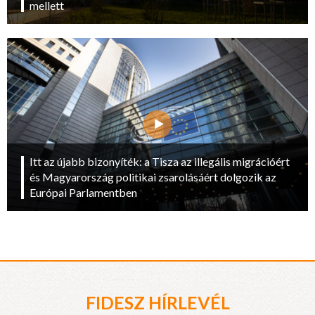
mellett
Itt az újabb bizonyíték: a Tisza az illegális migrációért
és Magyarország politikai zsarolásáért dolgozik az
Európai Parlamentben
FIDESZ HÍRLEVÉL