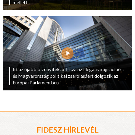
mellett
Itt az újabb bizonyíték: a Tisza az illegális migrációért
és Magyarország politikai zsarolásáért dolgozik az
Európai Parlamentben
FIDESZ HÍRLEVÉL