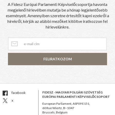
A Fidesz Európai Parlamenti Képviselőcsoportja havonta
megjelenő hírlevélben mutatja be a hónap legjelentősebb
eseményeit. Amennyiben szeretne értesítőt kapni ezekről a
hírekről, kérjük az alábbi mezőket kitöltve iratkozzon fel
hírlevelünkre.
FELIRATKOZOM
FIDESZ - MAGYAR POLGÁRI SZÖVETSÉG
facebook
EURÓPAI PARLAMENTI KÉPVISELŐCSOPORT
x
European Parliament, ASP09 E151,
60 Rue Wiertz, B–1047
Brussels, Belgium