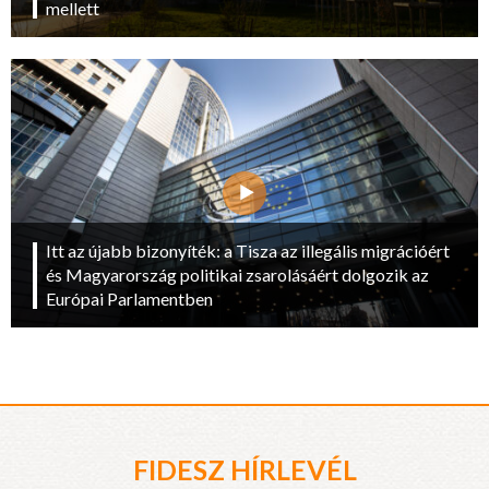
mellett
Itt az újabb bizonyíték: a Tisza az illegális migrációért
és Magyarország politikai zsarolásáért dolgozik az
Európai Parlamentben
FIDESZ HÍRLEVÉL