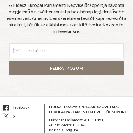
A Fidesz Európai Parlamenti Képviselőcsoportja havonta
megjelenő hírlevélben mutatja be a hónap legjelentősebb
eseményeit. Amennyiben szeretne értesítőt kapni ezekről a
hírekről, kérjük az alábbi mezőket kitöltve iratkozzon fel
hírlevelünkre.
FELIRATKOZOM
FIDESZ - MAGYAR POLGÁRI SZÖVETSÉG
facebook
EURÓPAI PARLAMENTI KÉPVISELŐCSOPORT
x
European Parliament, ASP09 E151,
60 Rue Wiertz, B–1047
Brussels, Belgium