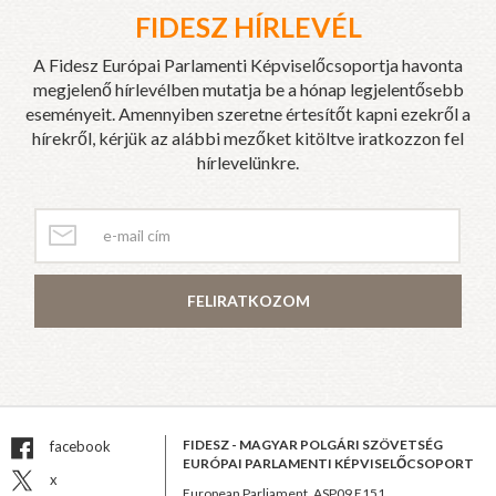
FIDESZ HÍRLEVÉL
A Fidesz Európai Parlamenti Képviselőcsoportja havonta
megjelenő hírlevélben mutatja be a hónap legjelentősebb
eseményeit. Amennyiben szeretne értesítőt kapni ezekről a
hírekről, kérjük az alábbi mezőket kitöltve iratkozzon fel
hírlevelünkre.
FELIRATKOZOM
FIDESZ - MAGYAR POLGÁRI SZÖVETSÉG
facebook
EURÓPAI PARLAMENTI KÉPVISELŐCSOPORT
x
European Parliament, ASP09 E151,