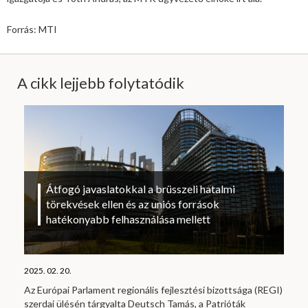
Forrás: MTI
A cikk lejjebb folytatódik
Átfogó javaslatokkal a brüsszeli hatalmi
törekvések ellen és az uniós források
hatékonyabb felhasználása mellett
2025. 02. 20.
Az Európai Parlament regionális fejlesztési bizottsága (REGI)
szerdai ülésén tárgyalta Deutsch Tamás, a Patrióták