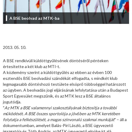
A BSE beolvad az MTK-ba
2013. 05. 10.
A BSE rendkívüli küldöttgyűlésének döntéséről pénteken
értesítette a két klub az MTI-t.
A közlemény szerint a küldöttgyűlés az ebben az évben 100
esztendős BSE beolvadási szándékát elfogadta, s mindkét klub
legmagasabb döntéshozó testülete elsöprő többséggel határozott
az ügyben. A beolvadás jogi eljárásának lefolytatása után a Budapest
Sport Egyesület megszűnik, és az MTK lesz a BSE általános
jogutódja.
"
Az MTK a BSE valamennyi szakosztályának biztosítja a további
működését. A BSE összes sportolója a jövőben az MTK keretében
folytatja a felkészülését, a magas színvonalú szakmai munkáját
" – áll a
dokumentumban, amelyet Balás-Piri László, a BSE ügyvezető
igazgatója és Tóth András, az MTK ügyvezető elnöke írt alá.