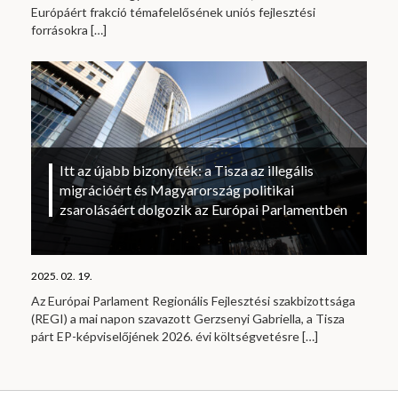
Európáért frakció témafelelősének uniós fejlesztési
forrásokra
[…]
Itt az újabb bizonyíték: a Tisza az illegális
migrációért és Magyarország politikai
zsarolásáért dolgozik az Európai Parlamentben
2025. 02. 19.
Az Európai Parlament Regionális Fejlesztési szakbizottsága
(REGI) a mai napon szavazott Gerzsenyi Gabriella, a Tisza
párt EP-képviselőjének 2026. évi költségvetésre
[…]