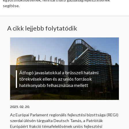
segítése.
A cikk lejjebb folytatódik
Átfogó javaslatokkal a brüsszeli hatalmi
törekvések ellen és az uniós források
hatékonyabb felhasználása mellett
2025. 02. 20.
Az Európai Parlament regionális fejlesztési bizottsága (REGI)
szerdai ülésén tárgyalta Deutsch Tamás, a Patrióták
Európáért frakció témafelelősének uniós fejlesztési