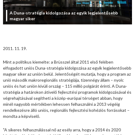
A Duna-stratégia kidolgozása az egyik legjelentősebb
magyar siker
2011. 11. 19.
Mint a politikus kiemelte: a Brüsszel által 2011 első felében
elfogadott uniós Duna-stratégia kidolgozása az egyik legjelentősebb
magyar siker az unión belül. Jelentőségét mutatja, hogy a program az
unió második makroregionális stratégiája, tizennégy állam – nyolc
uniós és hat unión kívüli ország – 115 millió polgárát érinti. A Duna-
stratégia a határokon átívelő fejlesztési programok kidolgozásával és
végrehajtásával segítheti a közép-európai térséget abban, hogy
minél nagyobb mértékben lehessen felhasználni a 2013 végéig
rendelkezésre álló uniós, regionális fejlesztési kohéziós forrásokat –
mondta a képviselő.
"A sikeres felhasználással nő az esély arra, hogy a 2014 és 2020