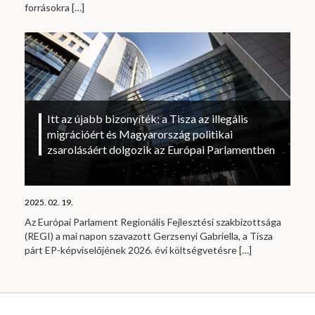
forrásokra
[…]
Itt az újabb bizonyíték: a Tisza az illegális
migrációért és Magyarország politikai
zsarolásáért dolgozik az Európai Parlamentben
2025. 02. 19.
Az Európai Parlament Regionális Fejlesztési szakbizottsága
(REGI) a mai napon szavazott Gerzsenyi Gabriella, a Tisza
párt EP-képviselőjének 2026. évi költségvetésre
[…]