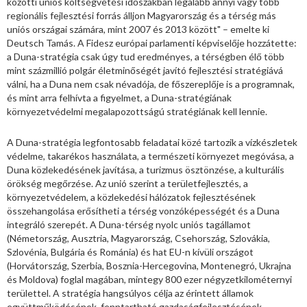
közötti uniós költségvetési időszakban legalább annyi vagy több
regionális fejlesztési forrás álljon Magyarország és a térség más
uniós országai számára, mint 2007 és 2013 között" – emelte ki
Deutsch Tamás. A Fidesz európai parlamenti képviselője hozzátette:
a Duna-stratégia csak úgy tud eredményes, a térségben élő több
mint százmillió polgár életminőségét javító fejlesztési stratégiává
válni, ha a Duna nem csak névadója, de főszereplője is a programnak,
és mint arra felhívta a figyelmet, a Duna-stratégiának
környezetvédelmi megalapozottságú stratégiának kell lennie.
A Duna-stratégia legfontosabb feladatai közé tartozik a vízkészletek
védelme, takarékos használata, a természeti környezet megóvása, a
Duna közlekedésének javítása, a turizmus ösztönzése, a kulturális
örökség megőrzése. Az unió szerint a területfejlesztés, a
környezetvédelem, a közlekedési hálózatok fejlesztésének
összehangolása erősítheti a térség vonzóképességét és a Duna
integráló szerepét. A Duna-térség nyolc uniós tagállamot
(Németország, Ausztria, Magyarország, Csehország, Szlovákia,
Szlovénia, Bulgária és Románia) és hat EU-n kívüli országot
(Horvátország, Szerbia, Bosznia-Hercegovina, Montenegró, Ukrajna
és Moldova) foglal magában, mintegy 800 ezer négyzetkilométernyi
területtel. A stratégia hangsúlyos célja az érintett államok
együttműködésének, fenntartható gazdaságfejlesztésének