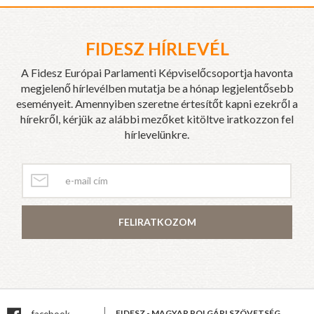
FIDESZ HÍRLEVÉL
A Fidesz Európai Parlamenti Képviselőcsoportja havonta
megjelenő hírlevélben mutatja be a hónap legjelentősebb
eseményeit. Amennyiben szeretne értesítőt kapni ezekről a
hírekről, kérjük az alábbi mezőket kitöltve iratkozzon fel
hírlevelünkre.
FELIRATKOZOM
FIDESZ - MAGYAR POLGÁRI SZÖVETSÉG
facebook