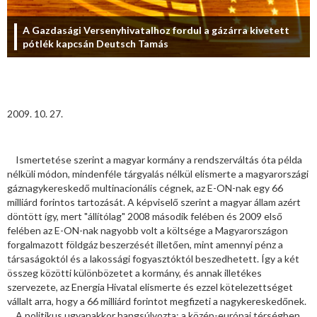
A Gazdasági Versenyhivatalhoz fordul a gázárra kivetett
pótlék kapcsán Deutsch Tamás
2009. 10. 27.
Ismertetése szerint a magyar kormány a rendszerváltás óta példa
nélküli módon, mindenféle tárgyalás nélkül elismerte a magyarországi
gáznagykereskedő multinacionális cégnek, az E-ON-nak egy 66
milliárd forintos tartozását. A képviselő szerint a magyar állam azért
döntött így, mert "állítólag" 2008 második felében és 2009 első
felében az E-ON-nak nagyobb volt a költsége a Magyarországon
forgalmazott földgáz beszerzését illetően, mint amennyi pénz a
társaságoktól és a lakossági fogyasztóktól beszedhetett. Így a két
összeg közötti különbözetet a kormány, és annak illetékes
szervezete, az Energia Hivatal elismerte és ezzel kötelezettséget
vállalt arra, hogy a 66 milliárd forintot megfizeti a nagykereskedőnek.
A politikus ugyanakkor hangsúlyozta: a közép-európai térségben