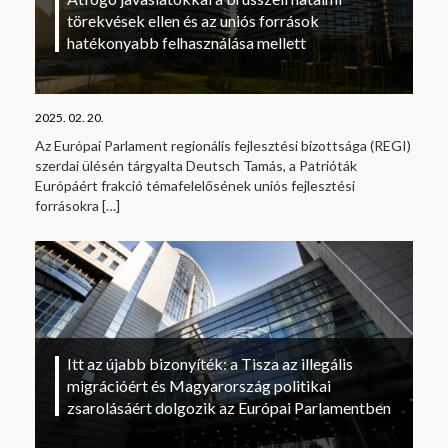
törekvések ellen és az uniós források
hatékonyabb felhasználása mellett
2025. 02. 20.
Az Európai Parlament regionális fejlesztési bizottsága (REGI)
szerdai ülésén tárgyalta Deutsch Tamás, a Patrióták
Európáért frakció témafelelősének uniós fejlesztési
forrásokra
[…]
Itt az újabb bizonyíték: a Tisza az illegális
migrációért és Magyarország politikai
zsarolásáért dolgozik az Európai Parlamentben