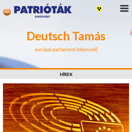
Deutsch Tamás
európai parlamenti képviselő
HÍREK