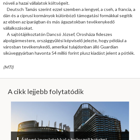
növeli a hazai vállalatok költségeit.
Deutsch Tamás szerint ezzel szemben a lengyel, a cseh, a francia, a
dán és a ciprusi kormányok különböző támogatási formákkal segítik
az ebben az iparágban és más ágazatokban tevékenykedő
vállalkozásokat.
A sajtótájékoztatón Dancsó József, Orosháza fideszes
alpolgármestere, országgyűlési képviselő jelezte, hogy például a
városban tevékenykedő, amerikai tulajdonban álló Guardian
síküveggyárban havonta 54 millió forint plusz kiadást jelent a pótlék.
(MTI)
A cikk lejjebb folytatódik
Átfogó javaslatokkal a brüsszeli hatalmi