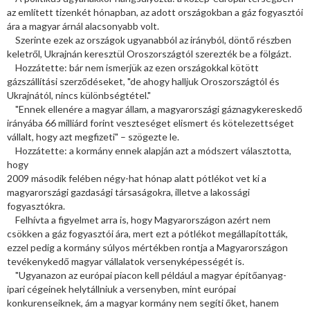
az említett tizenkét hónapban, az adott országokban a gáz fogyasztói
ára a magyar árnál alacsonyabb volt.
Szerinte ezek az országok ugyanabból az irányból, döntő részben
keletről, Ukrajnán keresztül Oroszországtól szerezték be a fölgázt.
Hozzátette: bár nem ismerjük az ezen országokkal kötött
gázszállítási szerződéseket, "de ahogy halljuk Oroszországtól és
Ukrajnától, nincs különbségtétel."
"Ennek ellenére a magyar állam, a magyarországi gáznagykereskedő
irányába 66 milliárd forint veszteséget elismert és kötelezettséget
vállalt, hogy azt megfizeti" – szögezte le.
Hozzátette: a kormány ennek alapján azt a módszert választotta,
hogy
2009 második felében négy-hat hónap alatt pótlékot vet ki a
magyarországi gazdasági társaságokra, illetve a lakossági
fogyasztókra.
Felhívta a figyelmet arra is, hogy Magyarországon azért nem
csökken a gáz fogyasztói ára, mert ezt a pótlékot megállapították,
ezzel pedig a kormány súlyos mértékben rontja a Magyarországon
tevékenykedő magyar vállalatok versenyképességét is.
"Ugyanazon az európai piacon kell például a magyar építőanyag-
ipari cégeinek helytállniuk a versenyben, mint európai
konkurenseiknek, ám a magyar kormány nem segíti őket, hanem