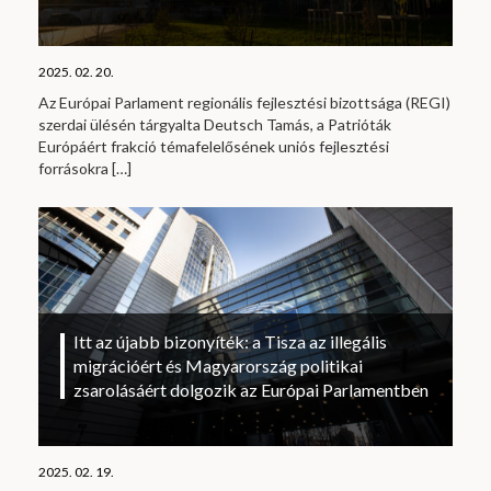
2025. 02. 20.
Az Európai Parlament regionális fejlesztési bizottsága (REGI)
szerdai ülésén tárgyalta Deutsch Tamás, a Patrióták
Európáért frakció témafelelősének uniós fejlesztési
forrásokra
[…]
Itt az újabb bizonyíték: a Tisza az illegális
migrációért és Magyarország politikai
zsarolásáért dolgozik az Európai Parlamentben
2025. 02. 19.