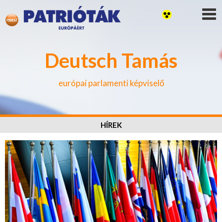
Deutsch Tamás
európai parlamenti képviselő
HÍREK