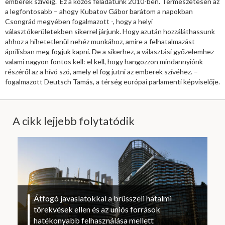
emberek szívéig. Ez a közös feladatunk 2010-ben. Természetesen az
a legfontosabb – ahogy Kubatov Gábor barátom a napokban
Csongrád megyében fogalmazott -, hogy a helyi
választókerületekben sikerrel járjunk. Hogy azután hozzáláthassunk
ahhoz a hihetetlenül nehéz munkához, amire a felhatalmazást
áprilisban meg fogjuk kapni. De a sikerhez, a választási győzelemhez
valami nagyon fontos kell: el kell, hogy hangozzon mindannyiónk
részéről az a hívó szó, amely el fog jutni az emberek szívéhez. –
fogalmazott Deutsch Tamás, a térség európai parlamenti képviselője.
A cikk lejjebb folytatódik
Átfogó javaslatokkal a brüsszeli hatalmi
törekvések ellen és az uniós források
hatékonyabb felhasználása mellett