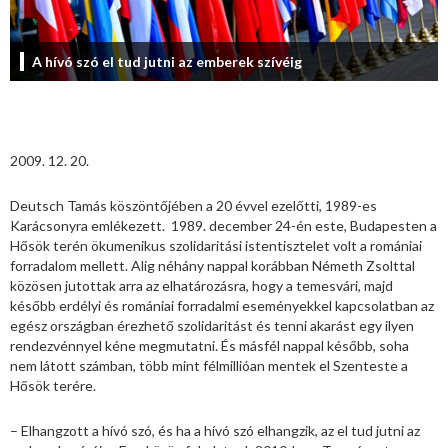
A hívó szó el tud jutni az emberek szívéig
2009. 12. 20.
Deutsch Tamás köszöntőjében a 20 évvel ezelőtti, 1989-es
Karácsonyra emlékezett. 1989. december 24-én este, Budapesten a
Hősök terén ökumenikus szolidaritási istentisztelet volt a romániai
forradalom mellett. Alig néhány nappal korábban Németh Zsolttal
közösen jutottak arra az elhatározásra, hogy a temesvári, majd
később erdélyi és romániai forradalmi eseményekkel kapcsolatban az
egész országban érezhető szolidaritást és tenni akarást egy ilyen
rendezvénnyel kéne megmutatni. És másfél nappal később, soha
nem látott számban, több mint félmillióan mentek el Szenteste a
Hősök terére.
– Elhangzott a hívó szó, és ha a hívó szó elhangzik, az el tud jutni az