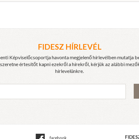
FIDESZ HÍRLEVÉL
enti Képviselőcsoportja havonta megjelenő hírlevélben mutatja b
eretne értesítőt kapni ezekről a hírekről, kérjük az alábbi mezők
hírlevelünkre.
FIDES
facebook