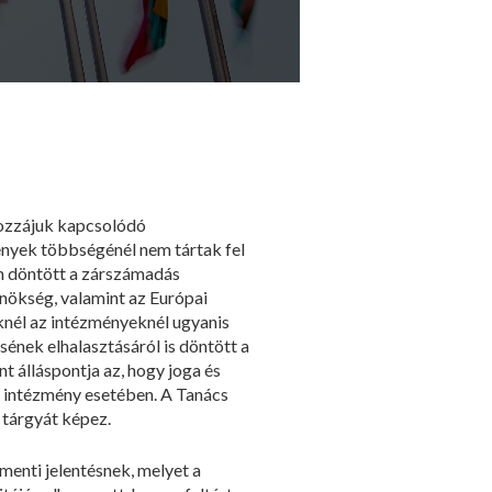
 hozzájuk kapcsolódó
ények többségénél nem tártak fel
én döntött a zárszámadás
nökség, valamint az Európai
nél az intézményeknél ugyanis
ének elhalasztásáról is döntött a
t álláspontja az, hogy joga és
i intézmény esetében. A Tanács
 tárgyát képez.
amenti jelentésnek, melyet a