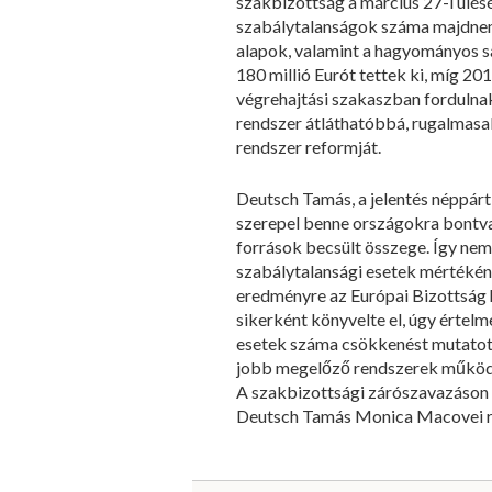
szakbizottság a március 27-i ülés
szabálytalanságok száma majdnem 
alapok, valamint a hagyományos sa
180 millió Eurót tettek ki, míg 2
végrehajtási szakaszban fordulnak
rendszer átláthatóbbá, rugalmasa
rendszer reformját.
Deutsch Tamás, a jelentés néppárti
szerepel benne országokra bontva, 
források becsült összege. Így nem
szabálytalansági esetek mértékéne
eredményre az Európai Bizottság 
sikerként könyvelte el, úgy értel
esetek száma csökkenést mutatott
jobb megelőző rendszerek működé
A szakbizottsági zárószavazáson a
Deutsch Tamás Monica Macovei rom