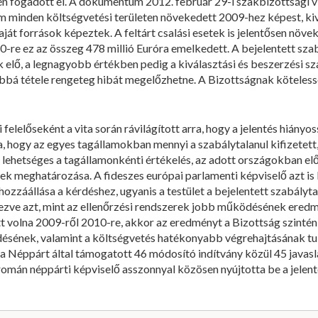
én fogadott el. A dokumentum 2012. február 29-i szakbizottsági vit
minden költségvetési területen növekedett 2009-hez képest, kivé
ját források képeztek. A feltárt csalási esetek is jelentősen növ
010-re ez az összeg 478 millió Euróra emelkedett. A bejelentett s
 elő, a legnagyobb értékben pedig a kiválasztási és beszerzési 
bbá tétele rengeteg hibát megelőzhetne. A Bizottságnak köteless
 felelőseként a vita során rávilágított arra, hogy a jelentés hiány
hogy az egyes tagállamokban mennyi a szabálytalanul kifizetett, il
 lehetséges a tagállamonkénti értékelés, az adott országokban elő
k meghatározása. A fideszes európai parlamenti képviselő azt is
hozzáállása a kérdéshez, ugyanis a testület a bejelentett szabál
mezve azt, mint az ellenőrzési rendszerek jobb működésének ered
 volna 2009-ről 2010-re, akkor az eredményt a Bizottság szintén
sének, valamint a költségvetés hatékonyabb végrehajtásának tul
 Néppárt által támogatott 46 módosító indítvány közül 45 javasl
án néppárti képviselő asszonnyal közösen nyújtotta be a jelent