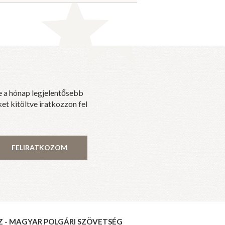
e a hónap legjelentősebb
et kitöltve iratkozzon fel
FELIRATKOZOM
Z - MAGYAR POLGÁRI SZÖVETSÉG