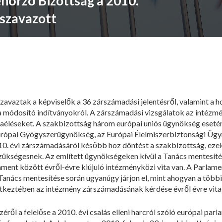
enőrző Bizottság a 2010.
 szavazott
szavaztak a képviselők a 36 zárszámadási jelentésről, valamint a
a módosító indítványokról. A zárszámadási vizsgálatok az intézm
sszaéléseket. A szakbizottság három európai uniós ügynökség eset
rópai Gyógyszerügynökség, az Európai Élelmiszerbiztonsági Ügy
. évi zárszámadásáról később hoz döntést a szakbizottság, ezek
zükségesnek. Az említett ügynökségeken kívül a Tanács mentesítés
ment között évről-évre kiújuló intézményközi vita van. A Parlamen
Tanács mentesítése során ugyanúgy járjon el, mint ahogyan a több
etkeztében az intézmény zárszámadásának kérdése évről évre vita
ről a felelőse a 2010. évi csalás elleni harcról szóló európai parl