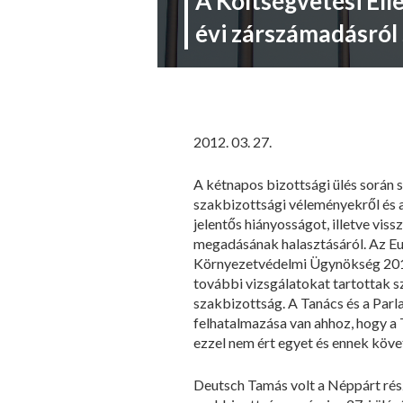
A Költségvetési Ell
évi zárszámadásról
2012. 03. 27.
A kétnapos bizottsági ülés során 
szakbizottsági véleményekről és 
jelentős hiányosságot, illetve vi
megadásának halasztásáról. Az Eu
Környezetvédelmi Ügynökség 2010
további vizsgálatokat tartottak s
szakbizottság. A Tanács és a Parla
felhatalmazása van ahhoz, hogy a 
ezzel nem ért egyet és ennek köv
Deutsch Tamás volt a Néppárt részé