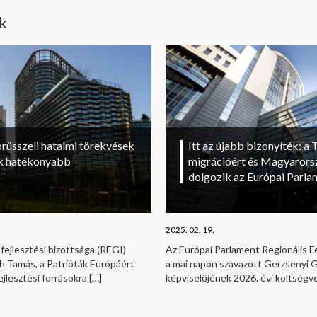
ik
brüsszeli hatalmi törekvések
Itt az újabb bizonyíték: a T
sok hatékonyabb
migrációért és Magyarorsz
dolgozik az Európai Parl
2025. 02. 19.
fejlesztési bizottsága (REGI)
Az Európai Parlament Regionális Fe
h Tamás, a Patrióták Európáért
a mai napon szavazott Gerzsenyi Ga
ejlesztési forrásokra
[…]
képviselőjének 2026. évi költség