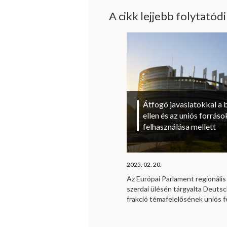
A cikk lejjebb folytatód
Átfogó javaslatokkal a 
ellen és az uniós forrá
felhasználása mellett
2025. 02. 20.
Az Európai Parlament regionális 
szerdai ülésén tárgyalta Deutsc
frakció témafelelősének uniós f