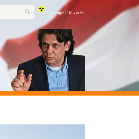
Gyengénlátó verzió