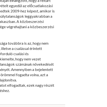
áján elhangzott, hogy a feltárt
telt egyedül az előcsatlakozási
ekedtek 2009-hez képest, amikor is
zabálytalanságok leggyakrabban a
szakaszban. A közbeszerzési
ége végrehajtani a közbeszerzési
ossága továbbra is az, hogy nem
letve a csalással érintett
forduló csalási és
 kiemelte, hogy nem vezet
ytalanságok számának növekedését
ményét. Amennyiben a bejelentett
 örömmel fogadta volna, azt a
ajdonítva.
atot elfogadtak, ezek nagy részét
éshez.