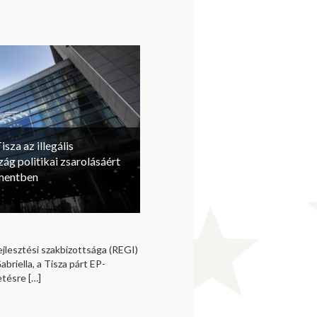
isza az illegális
ág politikai zsarolásáért
amentben
jlesztési szakbizottsága (REGI)
briella, a Tisza párt EP-
vetésre
[…]