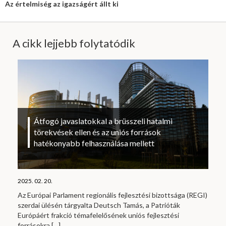
Az értelmiség az igazságért állt ki
A cikk lejjebb folytatódik
Átfogó javaslatokkal a brüsszeli hatalmi
törekvések ellen és az uniós források
hatékonyabb felhasználása mellett
2025. 02. 20.
Az Európai Parlament regionális fejlesztési bizottsága (REGI)
szerdai ülésén tárgyalta Deutsch Tamás, a Patrióták
Európáért frakció témafelelősének uniós fejlesztési
forrásokra
[…]