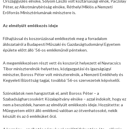
Országgyűlés elnöke, Sólyom László volt köztársasági elnök, Paczolay
Péter, az Alkotmánybíróság elnöke, Réthelyi Miklós a Nemzeti
Erőforrás Minisztériumának minisztere is.
Az elmélyült emlékezés ideje
Főhajtással és koszorúzással emlékeztek meg a forradalom
áldozatairól a Budapesti Műszaki és Gazdaságtudományi Egyetem
épülete előtt álló ’56-os emlékműnél pénteken.
A megemlékezésen részt vett és koszorút helyezett el Navracsics
Tibor miniszterelnök-helyettes, közigazgatási és igazságügyi
miniszter, Boross Péter volt miniszterelnök, a Nemzeti Emlékhely és
Kegyeleti Bizottság tagjai, továbbá ’56-os szervezetek képviselői.
Szónoklatok nem hangzottak el, amit Boross Péter – a
Szabadságharcosokért Közalapítvány elnöke – azzal indokolt, hogy ez
nem a beszédek, hanem az elmélyült emlékezés ideje. Hozzátette: a
Műegyetem előtt álló emlékmű valóban az ötvenhatosoké, nekik
készült és az ő emléküket őrzi.