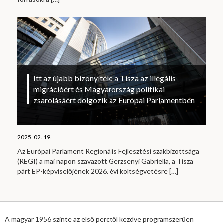
Itt az újabb bizonyíték: a Tisza az illegális
migrációért és Magyarország politikai
zsarolásáért dolgozik az Európai Parlamentben
2025. 02. 19.
Az Európai Parlament Regionális Fejlesztési szakbizottsága
(REGI) a mai napon szavazott Gerzsenyi Gabriella, a Tisza
párt EP-képviselőjének 2026. évi költségvetésre
[…]
A magyar 1956 szinte az első perctől kezdve programszerűen