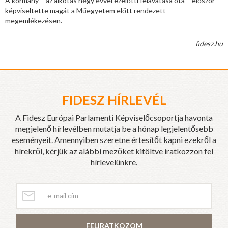
A kormány – az alkotás négy évvel ezelőtti felavatása óta – először
képviseltette magát a Műegyetem előtt rendezett
megemlékezésen.
fidesz.hu
FIDESZ HÍRLEVÉL
A Fidesz Európai Parlamenti Képviselőcsoportja havonta
megjelenő hírlevélben mutatja be a hónap legjelentősebb
eseményeit. Amennyiben szeretne értesítőt kapni ezekről a
hírekről, kérjük az alábbi mezőket kitöltve iratkozzon fel
hírlevelünkre.
FELIRATKOZOM