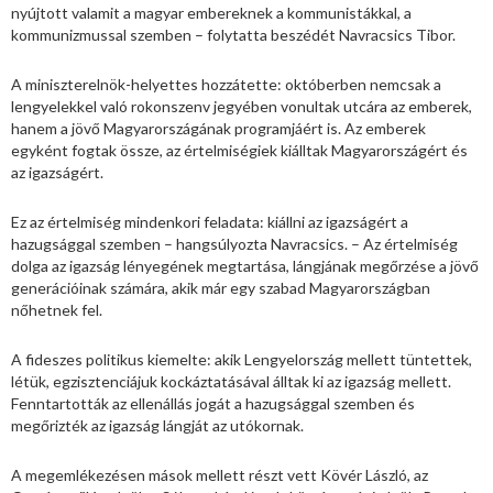
nyújtott valamit a magyar embereknek a kommunistákkal, a
kommunizmussal szemben – folytatta beszédét Navracsics Tibor.
A miniszterelnök-helyettes hozzátette: októberben nemcsak a
lengyelekkel való rokonszenv jegyében vonultak utcára az emberek,
hanem a jövő Magyarországának programjáért is. Az emberek
egyként fogtak össze, az értelmiségiek kiálltak Magyarországért és
az igazságért.
Ez az értelmiség mindenkori feladata: kiállni az igazságért a
hazugsággal szemben – hangsúlyozta Navracsics. – Az értelmiség
dolga az igazság lényegének megtartása, lángjának megőrzése a jövő
generációinak számára, akik már egy szabad Magyarországban
nőhetnek fel.
A fideszes politikus kiemelte: akik Lengyelország mellett tüntettek,
létük, egzisztenciájuk kockáztatásával álltak ki az igazság mellett.
Fenntartották az ellenállás jogát a hazugsággal szemben és
megőrizték az igazság lángját az utókornak.
A megemlékezésen mások mellett részt vett Kövér László, az