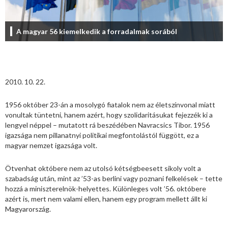
A magyar 56 kiemelkedik a forradalmak sorából
2010. 10. 22.
1956 október 23-án a mosolygó fiatalok nem az életszínvonal miatt
vonultak tüntetni, hanem azért, hogy szolidaritásukat fejezzék ki a
lengyel néppel – mutatott rá beszédében Navracsics Tibor. 1956
igazsága nem pillanatnyi politikai megfontolástól függött, ez a
magyar nemzet igazsága volt.
Ötvenhat októbere nem az utolsó kétségbeesett sikoly volt a
szabadság után, mint az ’53-as berlini vagy poznani felkelések – tette
hozzá a miniszterelnök-helyettes. Különleges volt ’56. októbere
azért is, mert nem valami ellen, hanem egy program mellett állt ki
Magyarország.