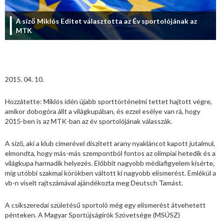
A síző Miklós Editet választotta az Év sportolójának az
MTK
2015. 04. 10.
Hozzátette: Miklós idén újabb sporttörténelmi tettet hajtott végre,
amikor dobogóra állt a világkupában, és ezzel esélye van rá, hogy
2015-ben is az MTK-ban az év sportolójának válasszák.
A síző, aki a klub címerével díszített arany nyakláncot kapott jutalmul,
elmondta, hogy más-más szempontból fontos az olimpiai hetedik és a
világkupa harmadik helyezés. Előbbit nagyobb médiafigyelem kísérte,
míg utóbbi szakmai körökben váltott ki nagyobb elismerést. Emlékül a
vb-n viselt rajtszámával ajándékozta meg Deutsch Tamást.
A csíkszeredai születésű sportoló még egy elismerést átvehetett
pénteken. A Magyar Sportújságírók Szövetsége (MSÚSZ)