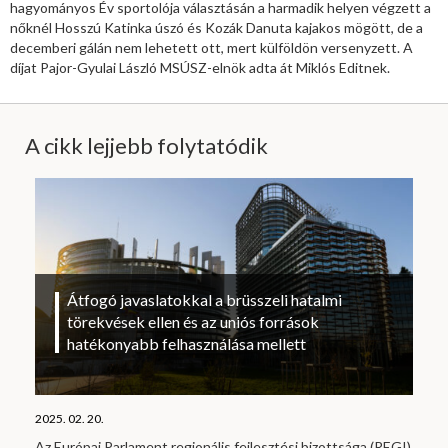
hagyományos Év sportolója választásán a harmadik helyen végzett a
nőknél Hosszú Katinka úszó és Kozák Danuta kajakos mögött, de a
decemberi gálán nem lehetett ott, mert külföldön versenyzett. A
díjat Pajor-Gyulai László MSÚSZ-elnök adta át Miklós Editnek.
A cikk lejjebb folytatódik
Átfogó javaslatokkal a brüsszeli hatalmi
törekvések ellen és az uniós források
hatékonyabb felhasználása mellett
2025. 02. 20.
Az Európai Parlament regionális fejlesztési bizottsága (REGI)