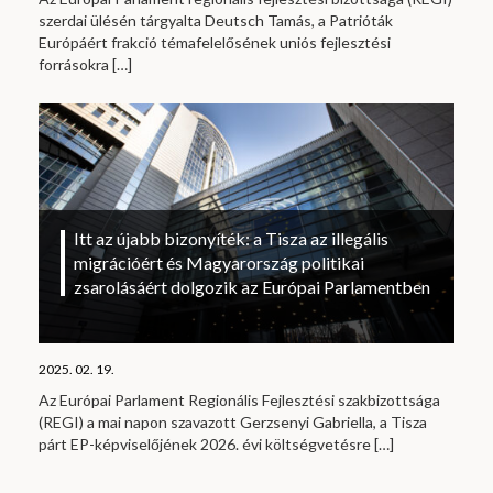
szerdai ülésén tárgyalta Deutsch Tamás, a Patrióták
Európáért frakció témafelelősének uniós fejlesztési
forrásokra
[…]
Itt az újabb bizonyíték: a Tisza az illegális
migrációért és Magyarország politikai
zsarolásáért dolgozik az Európai Parlamentben
2025. 02. 19.
Az Európai Parlament Regionális Fejlesztési szakbizottsága
(REGI) a mai napon szavazott Gerzsenyi Gabriella, a Tisza
párt EP-képviselőjének 2026. évi költségvetésre
[…]