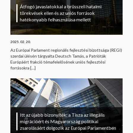
Átfogó javaslatokkal a brüsszeli hatalmi
törekvések ellen és az uniós források
hatékonyabb felhasználása mellett
2025. 02. 20.
Az Európai Parlament regionális fejlesztési bizottsága (REGI)
szerdai ülésén tárgyalta Deutsch Tamás, a Patrióták
Európáért frakció témafelelősének uniós fejlesztési
forrásokra
[…]
Itt az újabb bizonyíték: a Tisza az illegális
migrációért és Magyarország politikai
zsarolásáért dolgozik az Európai Parlamentben