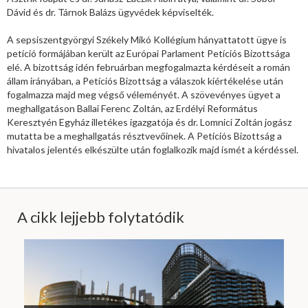
Dávid és dr. Tárnok Balázs ügyvédek képviselték.
A sepsiszentgyörgyi Székely Mikó Kollégium hányattatott ügye is
petíció formájában került az Európai Parlament Petíciós Bizottsága
elé. A bizottság idén februárban megfogalmazta kérdéseit a román
állam irányában, a Petíciós Bizottság a válaszok kiértékelése után
fogalmazza majd meg végső véleményét. A szövevényes ügyet a
meghallgatáson Ballai Ferenc Zoltán, az Erdélyi Református
Keresztyén Egyház illetékes igazgatója és dr. Lomnici Zoltán jogász
mutatta be a meghallgatás résztvevőinek. A Petíciós Bizottság a
hivatalos jelentés elkészülte után foglalkozik majd ismét a kérdéssel.
A cikk lejjebb folytatódik