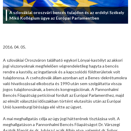
A szlovákiai oroszvári bencés tulajdon és az erdélyi Székely
Mikó Kollégium ügye az Európai Parlamentben
2016. 04. 05.
A szlovákiai Oroszváron található egykori Lónyai-kastélyt az akkori
jogi viszonyoknak megfelelően végrendeletileg hagyta a bencés
rendre a kastély, az ingatlanok és a kapcsolódó földterületek volt
tulajdonosa. A csehszlovák állam azonban azt a Benes-dekrétumokra
való hivatkozással elkobozta és 1990 után sem szolgáltatta vissza
jogos tulajdonosának, a bencés kongregációnak. A Pannonhalmi
Bencés Főapátság petícióval fordult az Európai Parlamenthez, majd
az elmúlt választási időszakban történt elutasítás után az Európai
Unió luxemburgi bírósága elé vitte az ügyet.
A mai meghallgatás célja az ügy jogi hátterének tisztázása volt. A
meghallgatáson a Pannonhalmi Bencés Főapátságot Dr. Várszegi
Asztrik főapát és dr. Juhász-Laczik Albin atya, valamint dr. Sobor