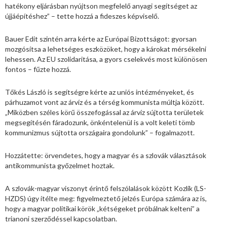
hatékony eljárásban nyújtson megfelelő anyagi segítséget az
újjáépítéshez” – tette hozzá a fideszes képviselő.
Bauer Edit szintén arra kérte az Európai Bizottságot: gyorsan
mozgósítsa a lehetséges eszközöket, hogy a károkat mérsékelni
lehessen. Az EU szolidaritása, a gyors cselekvés most különösen
fontos – fűzte hozzá.
Tőkés László is segítségre kérte az uniós intézményeket, és
párhuzamot vont az árvíz és a térség kommunista múltja között.
„Miközben széles körű összefogással az árvíz sújtotta területek
megsegítésén fáradozunk, önkéntelenül is a volt keleti tömb
kommunizmus sújtotta országaira gondolunk” – fogalmazott.
Hozzátette: örvendetes, hogy a magyar és a szlovák választások
antikommunista győzelmet hoztak.
A szlovák-magyar viszonyt érintő felszólalások között Kozlík (LS-
HZDS) úgy ítélte meg: figyelmeztető jelzés Európa számára az is,
hogy a magyar politikai körök „kétségeket próbálnak kelteni” a
trianoni szerződéssel kapcsolatban.