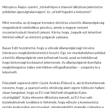
Mészáros Alajos szerint „túl kell lépni a trianoni diktátum jelentette
példátlan igazságtalanságon”, és „el kell fogadni a helyzetet”.
Mint mondta, az új magyar kormány döntése a kettős állampolgárság
megadásáról szimbolikus gesztus, amely a magyar nemzet
összetartozását hivatott jelezni. Kérte, hogy „tegyék ezt lehetővé
feltétel nélkül” az érintett polgárok számára.
Bauer Edit hozzátette, hogy a szlovák állampolgársági törvény
hátrányos megkülönböztetést hozott. Egy sor munkahelyhez például
a kettős állampolgárok nem juthatnak hozzá, azzal az indoklással,
hogy biztonsági kockázatot jelentenek. Az állampolgárok ilyenfajta
megbélyegzése teljes mértékben elfogadhatatlan – szögezte le a
képviselő.
Felszólalt napirend előtt Gyürk András (Fidesz) is, aki érthetetlennek
nevezte, hogy „a spanyol uniós elnökség alatt egyre többször hallani
olyan hangokat, hogy az EU-nak felül kell vizsgálnia Kuba-
stratégiáját”. Kuba elnyomó diktatúra maradt, az EU-hoz való
közeledésének továbbra is feltétele, hogy először a kommunista
rezsim gyakoroljon gesztusokat, mindenekelőtt engedje szabadon a