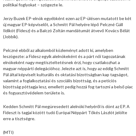
politikai foglyokat – szögezte le.
Jerzy Buzek EP-elnök egyébként ezen az EP-ülésen mutatott be két
új magyar EP-képviselőt, a Schmitt Pál helyére lépő Pelczné Gáll
Ildikót (Fidesz) és a Balczó Zoltán mandátumát átvevő Kovács Bélát
(Jobbik).
Pelczné ebből az alkalomból közleményt adott ki, amelyben
leszögezte: a Fidesz egyik alelnökeként és a párt női tagozatának
elnökeként nagy megtiszteltetésnek érzi, hogy csatlakozhat a
magyar néppárti delegációhoz. Jelezte azt is, hogy az eddig Schmitt
Pál által képviselt kulturális és oktatási bizottságban kap tagságot,
valamint a foglalkoztatási és szociális bizottság, és a petíciós
bizottság póttagja lesz, emellett pedig hozzá fog tartozni a belső piac
és fogyasztóvédelem területe is.
Kedden Schmitt Pál megüresedett alelnöki helyéről is dönt az EP. A
Fideszt is tagjai között tudó Európai Néppárt Tőkés Lászlót jelölte
erre a tisztségre.
(MTI)