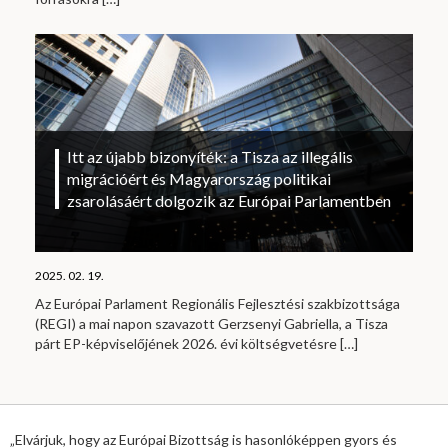
Itt az újabb bizonyíték: a Tisza az illegális
migrációért és Magyarország politikai
zsarolásáért dolgozik az Európai Parlamentben
2025. 02. 19.
Az Európai Parlament Regionális Fejlesztési szakbizottsága
(REGI) a mai napon szavazott Gerzsenyi Gabriella, a Tisza
párt EP-képviselőjének 2026. évi költségvetésre
[…]
„Elvárjuk, hogy az Európai Bizottság is hasonlóképpen gyors és