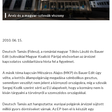
Árvíz és a magyar-szlovák viszony
2010. 06. 15.
Deutsch Tamás (Fidesz), a romániai magyar Tőkés László és Bauer
Edit (szlovákiai Magyar Koalíció Pártja) elsősorban az árvízzel
kapcsolatos szolidaritásra hívta fel a figyelmet.
A másik téma kapcsán Mészáros Alajos (MKP) és Bauer Edit úgy
vélte, a kettős állampolgárság megadása szimbolikus gesztus,
semmilyen veszélyt nem jelent a környező országokra, míg a szlovák
Sergej Kozlík szerint sérti az EU alapelveit, hogy a kormány nem is
kíván tárgyalni a törvényről a szomszédos országokkal.
Deutsch Tamás azt hangoztatta: európai polgárok árvízzel sújtott
milliói gyors döntéseket várnak. Az EP-ben el is készült egy