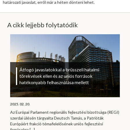
határozati javaslat, erről már a héten dönteni lehet.
A cikk lejjebb folytatódik
Átfogó javaslatokkal a brüsszeli hatalmi
törekvések ellen és az uniós források
hatékonyabb felhasználása mellett
2025. 02. 20.
Az Európai Parlament regionális fejlesztési bizottsága (REGI)
szerdai ülésén tárgyalta Deutsch Tamás, a Patrióták
Európáért frakció témafelelősének uniós fejlesztési
forrásokra
[…]