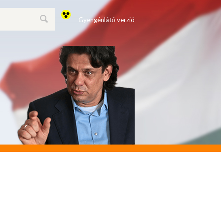
Gyengénlátó verzió