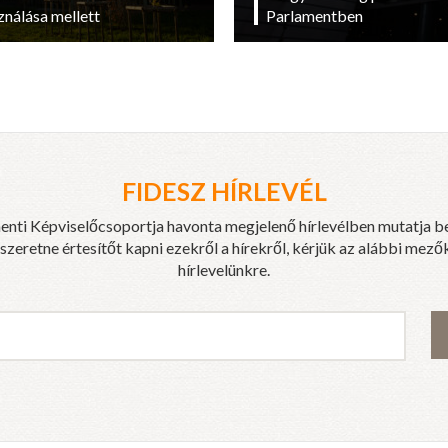
ználása mellett
Parlamentben
FIDESZ HÍRLEVÉL
enti Képviselőcsoportja havonta megjelenő hírlevélben mutatja b
eretne értesítőt kapni ezekről a hírekről, kérjük az alábbi mezők
hírlevelünkre.