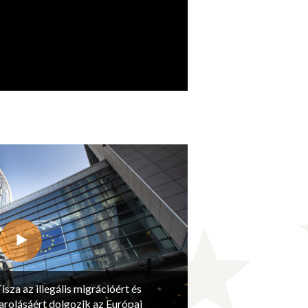
isza az illegális migrációért és
arolásáért dolgozik az Európai