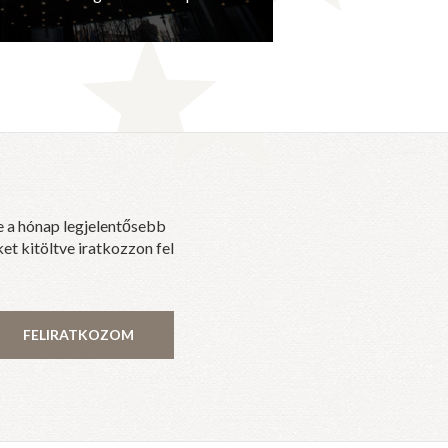
e a hónap legjelentősebb
et kitöltve iratkozzon fel
FELIRATKOZOM