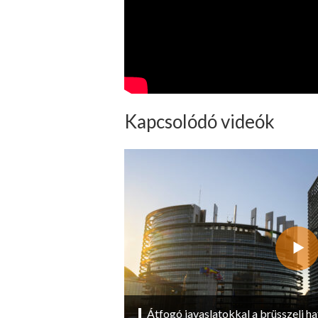
Kapcsolódó videók
Átfogó javaslatokkal a brüsszeli ha