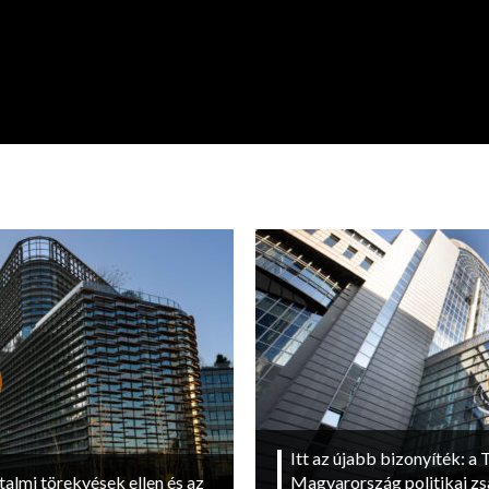
Itt az újabb bizonyíték: a T
talmi törekvések ellen és az
Magyarország politikai zs