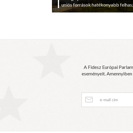
uniós források hatékonyabb felhas
A Fidesz Európai Parlam
eseményeit. Amennyiben sz