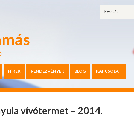
amás
ő
HÍREK
RENDEZVÉNYEK
BLOG
KAPCSOLAT
yula vívótermet – 2014.